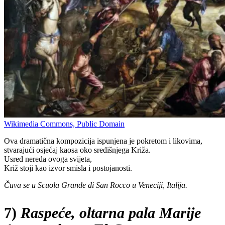
Wikimedia Commons, Public Domain
Ova dramatična kompozicija ispunjena je pokretom i likovima,
stvarajući osjećaj kaosa oko središnjega Križa.
Usred nereda ovoga svijeta,
Križ stoji kao izvor smisla i postojanosti.
Čuva se u Scuola Grande di San Rocco u Veneciji, Italija.
7)
Raspeće, oltarna pala Marije