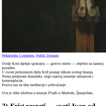
Wikimedia Commons, Public Domain
Ovdje Krist djeluje spokojno — gotovo mirno — obješen na tamnoj
pozadini.
U ovom prekrasnom djelu Križ postaje slikom svetog šutanja.
Nema pretjerane dramatike, nego osjećaj nutarnje sabranosti i
kontemplacije.
Poziva nas na tihu meditaciju i prihvaćanje.
Ova je slika izložena u muzeju Prado u Madridu, Španjolska.
3)
Krist raspeti
— sveti Ivan od