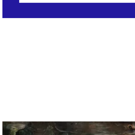
7 slavnih prikaza
Krista raspetoga u
umjetnosti i njihovo
duhovno značenje
Objavljeno: 03.04.2026