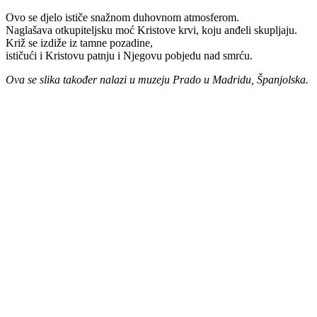
Ovo se djelo ističe snažnom duhovnom atmosferom.
Naglašava otkupiteljsku moć Kristove krvi, koju anđeli skupljaju.
Križ se izdiže iz tamne pozadine,
ističući i Kristovu patnju i Njegovu pobjedu nad smrću.
Ova se slika također nalazi u muzeju Prado u Madridu, Španjolska.
Priredio: Anto S.