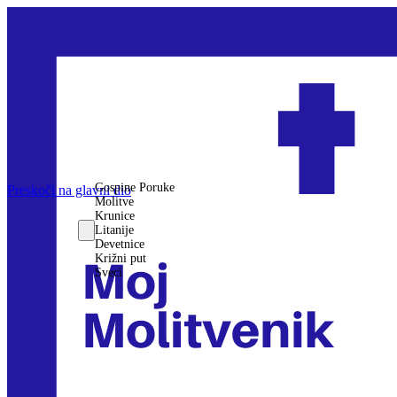
Gospine Poruke
Preskoči na glavni dio
Molitve
Krunice
Litanije
Devetnice
Križni put
Sveci