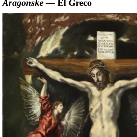
Aragonske
— El Greco