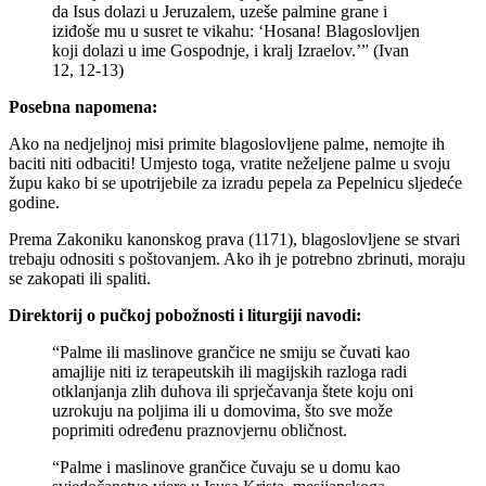
da Isus dolazi u Jeruzalem, uzeše palmine grane i
iziđoše mu u susret te vikahu: ‘Hosana! Blagoslovljen
koji dolazi u ime Gospodnje, i kralj Izraelov.’” (Ivan
12, 12-13)
Posebna napomena:
Ako na nedjeljnoj misi primite blagoslovljene palme, nemojte ih
baciti niti odbaciti! Umjesto toga, vratite neželjene palme u svoju
župu kako bi se upotrijebile za izradu pepela za Pepelnicu sljedeće
godine.
Prema Zakoniku kanonskog prava (1171), blagoslovljene se stvari
trebaju odnositi s poštovanjem. Ako ih je potrebno zbrinuti, moraju
se zakopati ili spaliti.
Direktorij o pučkoj pobožnosti i liturgiji
navodi:
“Palme ili maslinove grančice ne smiju se čuvati kao
amajlije niti iz terapeutskih ili magijskih razloga radi
otklanjanja zlih duhova ili sprječavanja štete koju oni
uzrokuju na poljima ili u domovima, što sve može
poprimiti određenu praznovjernu obličnost.
“Palme i maslinove grančice čuvaju se u domu kao