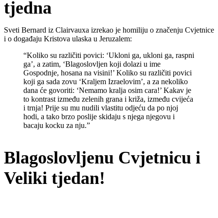
tjedna
Sveti Bernard iz Clairvauxa izrekao je homiliju o značenju Cvjetnice
i o događaju Kristova ulaska u Jeruzalem:
“Koliko su različiti povici: ‘Ukloni ga, ukloni ga, raspni
ga’, a zatim, ‘Blagoslovljen koji dolazi u ime
Gospodnje, hosana na visini!’ Koliko su različiti povici
koji ga sada zovu ‘Kraljem Izraelovim’, a za nekoliko
dana će govoriti: ‘Nemamo kralja osim cara!’ Kakav je
to kontrast između zelenih grana i križa, između cvijeća
i trnja! Prije su mu nudili vlastitu odjeću da po njoj
hodi, a tako brzo poslije skidaju s njega njegovu i
bacaju kocku za nju.”
Blagoslovljenu Cvjetnicu i
Veliki tjedan!
Priredio: Anto S.