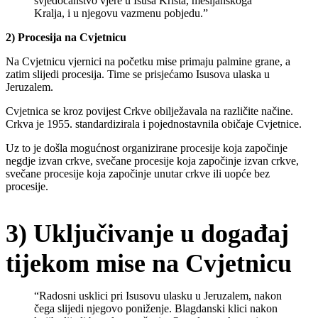
svjedočanstvo vjere u Isusa Krista, mesijanskoga
Kralja, i u njegovu vazmenu pobjedu.”
2) Procesija na Cvjetnicu
Na Cvjetnicu vjernici na početku mise primaju palmine grane, a
zatim slijedi procesija. Time se prisjećamo Isusova ulaska u
Jeruzalem.
Cvjetnica se kroz povijest Crkve obilježavala na različite načine.
Crkva je 1955. standardizirala i pojednostavnila običaje Cvjetnice.
Uz to je došla mogućnost organizirane procesije koja započinje
negdje izvan crkve, svečane procesije koja započinje izvan crkve,
svečane procesije koja započinje unutar crkve ili uopće bez
procesije.
3) Uključivanje u događaj
tijekom mise na Cvjetnicu
“Radosni usklici pri Isusovu ulasku u Jeruzalem, nakon
čega slijedi njegovo poniženje. Blagdanski klici nakon