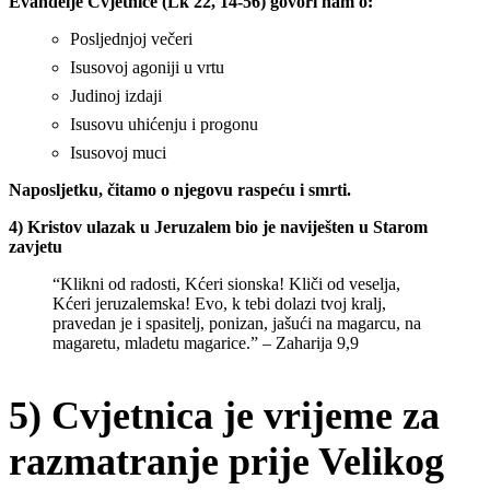
Evanđelje Cvjetnice (Lk 22, 14-56) govori nam o:
Posljednjoj večeri
Isusovoj agoniji u vrtu
Judinoj izdaji
Isusovu uhićenju i progonu
Isusovoj muci
Naposljetku, čitamo o njegovu raspeću i smrti.
4) Kristov ulazak u Jeruzalem bio je naviješten u Starom
zavjetu
“Klikni od radosti, Kćeri sionska! Kliči od veselja,
Kćeri jeruzalemska! Evo, k tebi dolazi tvoj kralj,
pravedan je i spasitelj, ponizan, jašući na magarcu, na
magaretu, mladetu magarice.” – Zaharija 9,9
5) Cvjetnica je vrijeme za
razmatranje prije Velikog