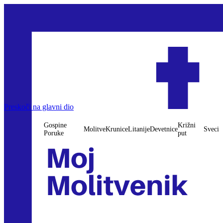
Gospine Poruke
Preskoči na glavni dio
Molitve
Krunice
Litanije
Devetnice
Križni put
Sveci