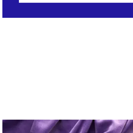
Značenje Cvjetnice: 5
fascinantnih činjenica
koje bi svaki katolik
trebao znati
Objavljeno: 28.03.2026