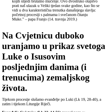
kojih slijedi brutalno mučenje. Ovo dvostruko otajstvo
prati naš ulazak u Veliki tjedan svake godine, kao što se
vidi u dva karakteristična trenutka današnjega slavlja:
početnoj procesiji s palmama i svečanom čitanju
Muke.” – papa Franjo (14. travnja 2019.)
Na Cvjetnicu duboko
uranjamo u prikaz svetoga
Luke o Isusovim
posljednjim danima (i
trenucima) zemaljskog
života.
Tijekom procesije slušamo evanđelje po Luki (Lk 19, 28-40), a
zatim i tijekom Liturgije Riječi.