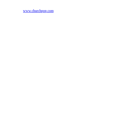
Izvor:
www.churchpop.com