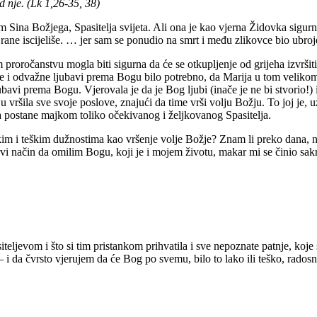
d nje. (Lk 1,26-35, 38)
Sina Božjega, Spasitelja svijeta. Ali ona je kao vjerna Židovka sigurn
rane iscijeliše. … jer sam se ponudio na smrt i među zlikovce bio ubroj
om proročanstvu mogla biti sigurna da će se otkupljenje od grijeha izvrš
re i odvažne ljubavi prema Bogu bilo potrebno, da Marija u tom velikom
 ljubavi prema Bogu. Vjerovala je da je Bog ljubi (inače je ne bi stvorio
lju vršila sve svoje poslove, znajući da time vrši volju Božju. To joj je
da postane majkom toliko očekivanog i željkovanog Spasitelja.
kim i teškim dužnostima kao vršenje volje Božje? Znam li preko dana, 
i način da omilim Bogu, koji je i mojem životu, makar mi se činio sakri
iteljevom i što si tim pristankom prihvatila i sve nepoznate patnje, koje
i da čvrsto vjerujem da će Bog po svemu, bilo to lako ili teško, radosno