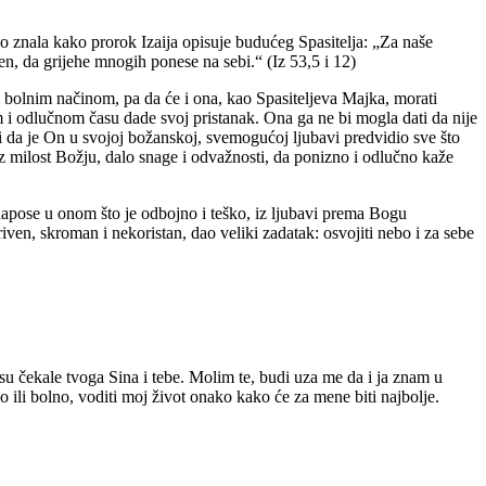
o znala kako prorok Izaija opisuje budućeg Spasitelja: „Za naše
en, da grijehe mnogih ponese na sebi.“ (Iz 53,5 i 12)
iti bolnim načinom, pa da će i ona, kao Spasiteljeva Majka, morati
 i odlučnom času dade svoj pristanak. Ona ga ne bi mogla dati da nije
!) i da je On u svojoj božanskoj, svemogućoj ljubavi predvidio sve što
, uz milost Božju, dalo snage i odvažnosti, da ponizno i odlučno kaže
napose u onom što je odbojno i teško, iz ljubavi prema Bogu
ven, skroman i nekoristan, dao veliki zadatak: osvojiti nebo i za sebe
 su čekale tvoga Sina i tebe. Molim te, budi uza me da i ja znam u
 ili bolno, voditi moj život onako kako će za mene biti najbolje.