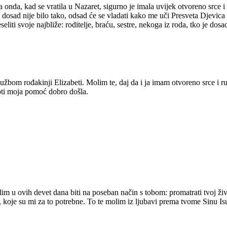
 a onda, kad se vratila u Nazaret, sigurno je imala uvijek otvoreno srce
 dosad nije bilo tako, odsad će se vladati kako me uči Presveta Djevic
iti svoje najbliže: roditelje, braću, sestre, nekoga iz roda, tko je do
lužbom rođakinji Elizabeti. Molim te, daj da i ja imam otvoreno srce i ru
oti moja pomoć dobro došla.
m u ovih devet dana biti na poseban način s tobom: promatrati tvoj živ
, koje su mi za to potrebne. To te molim iz ljubavi prema tvome Sinu 