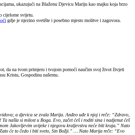
uacijama, ukazujući na Blaženu Djevicu Mariju kao majku koja brzo
 cijelome svijetu.
oći
gdje je njezino svetište i posebno mjesto molitve i zagovora.
ot, da na tvom primjeru i tvojom pomoći naučim svoj život živjeti
Isusu Kristu, Gospodinu našemu.
idova; a djevica se zvala Marija. Anđeo uđe k njoj i reče: “Zdravo,
Ta našla si milost u Boga. Evo, začet ćeš i roditi sina i nadjenut ćeš
omom Jakovljevim uvijeke i njegovu kraljevstvu neće biti kraja.” Nato
Zato će to čedo i biti sveto, Sin Božji.” … Nato Marija reče: “Evo