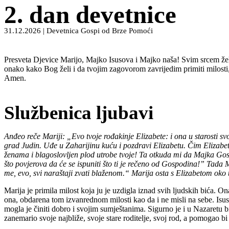
2. dan devetnice
31.12.2026 | Devetnica Gospi od Brze Pomoći
Presveta Djevice Marijo, Majko Isusova i Majko naša! Svim srcem želi
onako kako Bog želi i da tvojim zagovorom zavrijedim primiti milosti
Amen.
Službenica ljubavi
Anđeo reče Mariji: „Evo tvoje rođakinje Elizabete: i ona u starosti svo
grad Judin. Uđe u Zaharijinu kuću i pozdravi Elizabetu. Čim Elizabet
ženama i blagoslovljen plod utrobe tvoje! Ta otkuda mi da Majka Gos
što povjerova da će se ispuniti što ti je rečeno od Gospodina!” Tada
me, evo, svi naraštaji zvati blaženom.“ Marija osta s Elizabetom oko t
Marija je primila milost koja ju je uzdigla iznad svih ljudskih bića. O
ona, obdarena tom izvanrednom milosti kao da i ne misli na sebe. Isus, 
mogla je činiti dobro i svojim sumještanima. Sigurno je i u Nazaretu 
zanemario svoje najbliže, svoje stare roditelje, svoj rod, a pomogao bi 