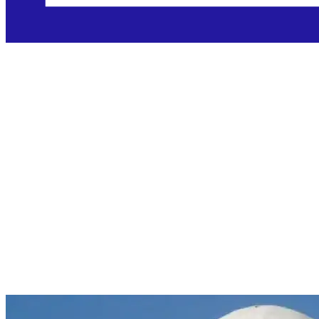
Devetnica Gosp
Brze Pomoći