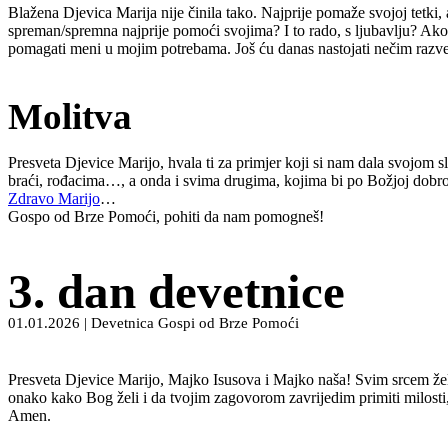
Blažena Djevica Marija nije činila tako. Najprije pomaže svojoj tetki,
spreman/spremna najprije pomoći svojima? I to rado, s ljubavlju? Ako
pomagati meni u mojim potrebama. Još ću danas nastojati nečim razvesel
Molitva
Presveta Djevice Marijo, hvala ti za primjer koji si nam dala svojom s
braći, rođacima…, a onda i svima drugima, kojima bi po Božjoj dobr
Zdravo Marijo
…
Gospo od Brze Pomoći, pohiti da nam pomogneš!
3. dan devetnice
01.01.2026 | Devetnica Gospi od Brze Pomoći
Presveta Djevice Marijo, Majko Isusova i Majko naša! Svim srcem želi
onako kako Bog želi i da tvojim zagovorom zavrijedim primiti milosti
Amen.