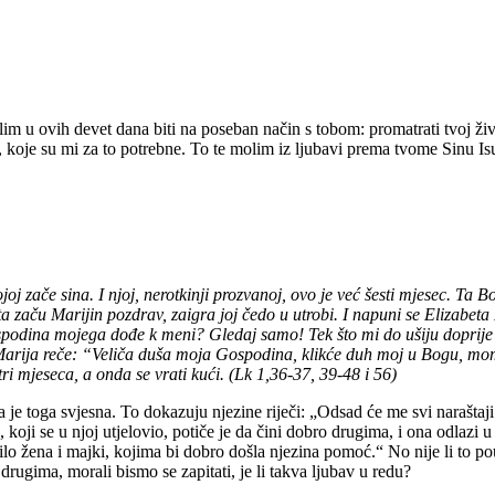
m u ovih devet dana biti na poseban način s tobom: promatrati tvoj živ
, koje su mi za to potrebne. To te molim iz ljubavi prema tvome Sinu 
joj zače sina. I njoj, nerotkinji prozvanoj, ovo je već šesti mjesec. Ta
a začu Marijin pozdrav, zaigra joj čedo u utrobi. I napuni se Elizabet
podina mojega dođe k meni? Gledaj samo! Tek što mi do ušiju doprije g
 Marija reče: “Veliča duša moja Gospodina, klikće duh moj u Bogu, mom
ri mjeseca, a onda se vrati kući. (Lk 1,36-37, 39-48 i 56)
na je toga svjesna. To dokazuju njezine riječi: „Odsad će me svi naraštaj
koji se u njoj utjelovio, potiče je da čini dobro drugima, i ona odlazi u
bilo žena i majki, kojima bi dobro došla njezina pomoć.“ No nije li to 
drugima, morali bismo se zapitati, je li takva ljubav u redu?