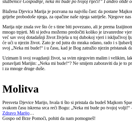
službenice Gospodnje, neka mi bude po tvojoj riječi!” I anđeo otiđe o
Blažena Djevica Marija je pozvana na najvišu čast: da postane Majkom 
grijehe probodoše njega, za opačine naše njega satriješe. Njegove nas 
Marija nije znala sve što će s time biti povezano, ali je prema Izaijin
mnogo trpjeti. Mi si jedva možemo predočiti koliko je izvanredne vje
već sav svoj dotadašnji život živjela u toj dubokoj vjeri i isključivoj
će ući u njezin život. Zato je od jutra do mraka odano, rado i s ljubav
svoj „Neka mi bude!“ i u času, kad je Bog zatražio njezin pristanak 
Uzimam li svoj svagdanji život, sa svim njegovim malim i velikim, la
ponavljati Marijin: „Neka mi bude!“? Ne smijem zaboraviti da je to prv
i za mnoge druge duše.
Molitva
Presveta Djevice Marijo, hvala ti što si pristala da budeš Majkom Spas
svakom času iskrena srca reći Bogu: „Neka mi bude po tvojoj volji!“ – 
Zdravo Marijo
…
Gospo od Brze Pomoći, pohiti da nam pomogneš!