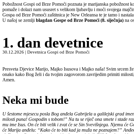
Pobožnost Gospi od Brze Pomoći poznata je marijanska pobožnost koj
pomaže i dolazi nam ususret s velikom ljubavlju i moći svojega majč
Gospa od Brze Pomoći zaštitnica je New Orleansa te je tamo i nastala 
U našoj se zemlji
blagdan Gospe od Brze Pomoći (8. siječnja)
na os
1. dan devetnice
30.12.2026 | Devetnica Gospi od Brze Pomoći
Presveta Djevice Marijo, Majko Isusova i Majko naša! Svim srcem želi
onako kako Bog želi i da tvojim zagovorom zavrijedim primiti milosti
Amen.
Neka mi bude
U šestome mjesecu posla Bog anđela Gabrijela u galilejski grad imen
milosti puna! Gospodin s tobom!” Na tu se riječ ona smete i stade razm
mu ime Isus. On će biti velik i zvat će se Sin Svevišnjega. Njemu će 
će Marija anđelu: “Kako će to biti kad ja muža ne poznajem?” Anđeo joj