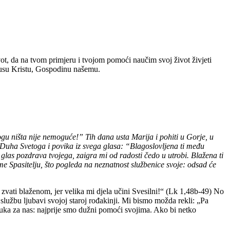
ot, da na tvom primjeru i tvojom pomoći naučim svoj život živjeti
Isusu Kristu, Gospodinu našemu.
 Bogu ništa nije nemoguće!” Tih dana usta Marija i pohiti u Gorje, u
a Duha Svetoga i povika iz svega glasa: “Blagoslovljena ti među
las pozdrava tvojega, zaigra mi od radosti čedo u utrobi. Blažena ti
e Spasitelju, što pogleda na neznatnost službenice svoje: odsad će
i zvati blaženom, jer velika mi djela učini Svesilni!“ (Lk 1,48b-49) No
 službu ljubavi svojoj staroj rođakinji. Mi bismo možda rekli: „Pa
pouka za nas: najprije smo dužni pomoći svojima. Ako bi netko