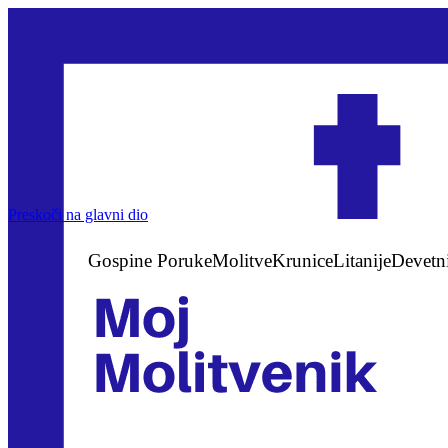
Preskoči na glavni dio
Gospine Poruke
Molitve
Krunice
Litanije
Devetn