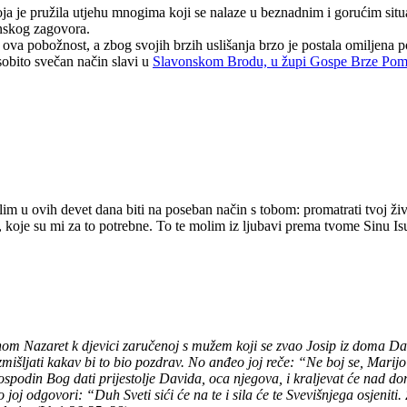
a je pružila utjehu mnogima koji se nalaze u beznadnim i gorućim sit
inskog zagovora.
ova pobožnost, a zbog svojih brzih uslišanja brzo je postala omiljena po
obito svečan način slavi u
Slavonskom Brodu, u župi Gospe Brze Pom
m u ovih devet dana biti na poseban način s tobom: promatrati tvoj živ
, koje su mi za to potrebne. To te molim iz ljubavi prema tvome Sinu 
om Nazaret k djevici zaručenoj s mužem koji se zvao Josip iz doma Dav
išljati kakav bi to bio pozdrav. No anđeo joj reče: “Ne boj se, Marijo! 
Gospodin Bog dati prijestolje Davida, oca njegova, i kraljevat će nad d
 odgovori: “Duh Sveti sići će na te i sila će te Svevišnjega osjeniti. 