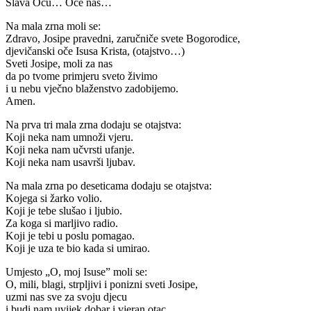
Slava Ocu… Oče naš…
Na mala zrna moli se:
Zdravo, Josipe pravedni, zaručniče svete Bogorodice,
djevičanski oče Isusa Krista, (otajstvo…)
Sveti Josipe, moli za nas
da po tvome primjeru sveto živimo
i u nebu vječno blaženstvo zadobijemo.
Amen.
Na prva tri mala zrna dodaju se otajstva:
Koji neka nam umnoži vjeru.
Koji neka nam učvrsti ufanje.
Koji neka nam usavrši ljubav.
Na mala zrna po deseticama dodaju se otajstva:
Kojega si žarko volio.
Koji je tebe slušao i ljubio.
Za koga si marljivo radio.
Koji je tebi u poslu pomagao.
Koji je uza te bio kada si umirao.
Umjesto „O, moj Isuse” moli se:
O, mili, blagi, strpljivi i ponizni sveti Josipe,
uzmi nas sve za svoju djecu
i budi nam uvijek dobar i vjeran otac.