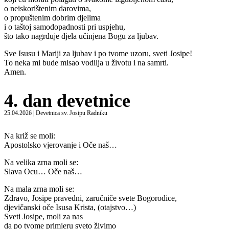
o neiskorištenim darovima,
o propuštenim dobrim djelima
i o taštoj samodopadnosti pri uspjehu,
što tako nagrđuje djela učinjena Bogu za ljubav.
Sve Isusu i Mariji za ljubav i po tvome uzoru, sveti Josipe!
To neka mi bude misao vodilja u životu i na samrti.
Amen.
4. dan devetnice
25.04.2026 | Devetnica sv. Josipu Radniku
Na križ se moli:
Apostolsko vjerovanje i Oče naš…
Na velika zrna moli se:
Slava Ocu… Oče naš…
Na mala zrna moli se:
Zdravo, Josipe pravedni, zaručniče svete Bogorodice,
djevičanski oče Isusa Krista, (otajstvo…)
Sveti Josipe, moli za nas
da po tvome primjeru sveto živimo