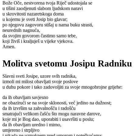
Bože Oče, nestvorena tvoja Riječ udostojala se
u tišini zaodjenuti slabom ljudskom naravi
u skrovitosti nazaretskoga doma
u kojemu je sveti Josip bio glavar;
po njegovu zagovoru stišaj u nama buku strasti,
neurednih nagnuća,
da svojim govorom častimo samo tebe,
koji živiš i kraljuješ u vijeke vjekova.
Amen.
Molitva svetomu Josipu Radniku
Slavni sveti Josipe, uzore svih radnika,
izmoli mi milost obavljati svoje poslove
u duhu pokore i tako zadovoljiti za svoje mnogobrojne grijehe:
da ih obavljam savjesno
ne obazirući se na svoje sklonosti, već jedino na dužnost;
da ih izvršim sa zahvalnošću i radošću
smatrajući velikom čašću što mogu naravne darove,
koje mi je Bog dao, uporabiti i usavršiti u poslu;
da ih obavljam uredno i mirno,
umjereno i strpljivo
i nikada ne uzmaknem pred umorom i poteškoćama;