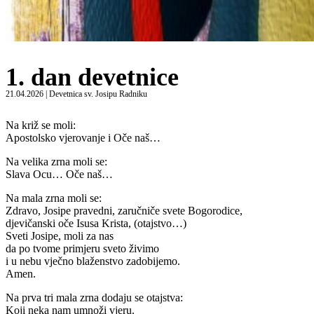
1. dan devetnice
21.04.2026 | Devetnica sv. Josipu Radniku
Na križ se moli:
Apostolsko vjerovanje i Oče naš…
Na velika zrna moli se:
Slava Ocu… Oče naš…
Na mala zrna moli se:
Zdravo, Josipe pravedni, zaručniče svete Bogorodice,
djevičanski oče Isusa Krista, (otajstvo…)
Sveti Josipe, moli za nas
da po tvome primjeru sveto živimo
i u nebu vječno blaženstvo zadobijemo.
Amen.
Na prva tri mala zrna dodaju se otajstva:
Koji neka nam umnoži vjeru.