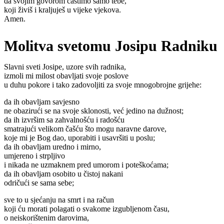
da svojim govorom častimo samo tebe,
koji živiš i kraljuješ u vijeke vjekova.
Amen.
Molitva svetomu Josipu Radniku
Slavni sveti Josipe, uzore svih radnika,
izmoli mi milost obavljati svoje poslove
u duhu pokore i tako zadovoljiti za svoje mnogobrojne grijehe:
da ih obavljam savjesno
ne obazirući se na svoje sklonosti, već jedino na dužnost;
da ih izvršim sa zahvalnošću i radošću
smatrajući velikom čašću što mogu naravne darove,
koje mi je Bog dao, uporabiti i usavršiti u poslu;
da ih obavljam uredno i mirno,
umjereno i strpljivo
i nikada ne uzmaknem pred umorom i poteškoćama;
da ih obavljam osobito u čistoj nakani
odričući se sama sebe;
sve to u sjećanju na smrt i na račun
koji ću morati polagati o svakome izgubljenom času,
o neiskorištenim darovima,