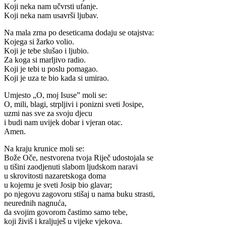
Koji neka nam učvrsti ufanje.
Koji neka nam usavrši ljubav.
Na mala zrna po deseticama dodaju se otajstva:
Kojega si žarko volio.
Koji je tebe slušao i ljubio.
Za koga si marljivo radio.
Koji je tebi u poslu pomagao.
Koji je uza te bio kada si umirao.
Umjesto „O, moj Isuse” moli se:
O, mili, blagi, strpljivi i ponizni sveti Josipe,
uzmi nas sve za svoju djecu
i budi nam uvijek dobar i vjeran otac.
Amen.
Na kraju krunice moli se:
Bože Oče, nestvorena tvoja Riječ udostojala se
u tišini zaodjenuti slabom ljudskom naravi
u skrovitosti nazaretskoga doma
u kojemu je sveti Josip bio glavar;
po njegovu zagovoru stišaj u nama buku strasti,
neurednih nagnuća,
da svojim govorom častimo samo tebe,
koji živiš i kraljuješ u vijeke vjekova.