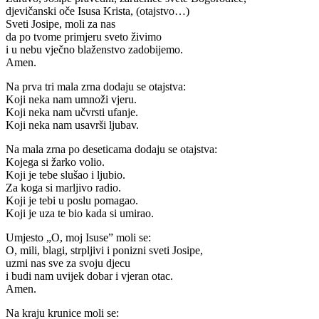
djevičanski oče Isusa Krista, (otajstvo…)
Sveti Josipe, moli za nas
da po tvome primjeru sveto živimo
i u nebu vječno blaženstvo zadobijemo.
Amen.
Na prva tri mala zrna dodaju se otajstva:
Koji neka nam umnoži vjeru.
Koji neka nam učvrsti ufanje.
Koji neka nam usavrši ljubav.
Na mala zrna po deseticama dodaju se otajstva:
Kojega si žarko volio.
Koji je tebe slušao i ljubio.
Za koga si marljivo radio.
Koji je tebi u poslu pomagao.
Koji je uza te bio kada si umirao.
Umjesto „O, moj Isuse” moli se:
O, mili, blagi, strpljivi i ponizni sveti Josipe,
uzmi nas sve za svoju djecu
i budi nam uvijek dobar i vjeran otac.
Amen.
Na kraju krunice moli se: