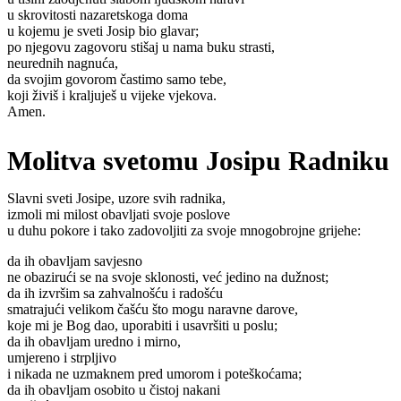
u skrovitosti nazaretskoga doma
u kojemu je sveti Josip bio glavar;
po njegovu zagovoru stišaj u nama buku strasti,
neurednih nagnuća,
da svojim govorom častimo samo tebe,
koji živiš i kraljuješ u vijeke vjekova.
Amen.
Molitva svetomu Josipu Radniku
Slavni sveti Josipe, uzore svih radnika,
izmoli mi milost obavljati svoje poslove
u duhu pokore i tako zadovoljiti za svoje mnogobrojne grijehe:
da ih obavljam savjesno
ne obazirući se na svoje sklonosti, već jedino na dužnost;
da ih izvršim sa zahvalnošću i radošću
smatrajući velikom čašću što mogu naravne darove,
koje mi je Bog dao, uporabiti i usavršiti u poslu;
da ih obavljam uredno i mirno,
umjereno i strpljivo
i nikada ne uzmaknem pred umorom i poteškoćama;
da ih obavljam osobito u čistoj nakani