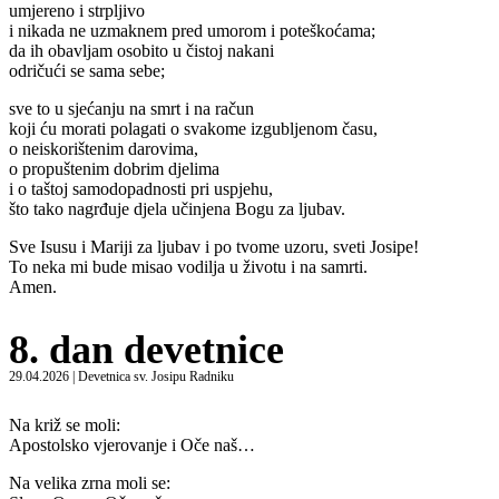
umjereno i strpljivo
i nikada ne uzmaknem pred umorom i poteškoćama;
da ih obavljam osobito u čistoj nakani
odričući se sama sebe;
sve to u sjećanju na smrt i na račun
koji ću morati polagati o svakome izgubljenom času,
o neiskorištenim darovima,
o propuštenim dobrim djelima
i o taštoj samodopadnosti pri uspjehu,
što tako nagrđuje djela učinjena Bogu za ljubav.
Sve Isusu i Mariji za ljubav i po tvome uzoru, sveti Josipe!
To neka mi bude misao vodilja u životu i na samrti.
Amen.
8. dan devetnice
29.04.2026 | Devetnica sv. Josipu Radniku
Na križ se moli:
Apostolsko vjerovanje i Oče naš…
Na velika zrna moli se: