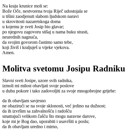
Na kraju krunice moli se:
Bože Oče, nestvorena tvoja Riječ udostojala se
u tišini zaodjenuti slabom ljudskom naravi
u skrovitosti nazaretskoga doma
u kojemu je sveti Josip bio glavar;
po njegovu zagovoru stišaj u nama buku strasti,
neurednih nagnuća,
da svojim govorom častimo samo tebe,
koji živiš i kraljuješ u vijeke vjekova.
Amen.
Molitva svetomu Josipu Radniku
Slavni sveti Josipe, uzore svih radnika,
izmoli mi milost obavljati svoje poslove
u duhu pokore i tako zadovoljiti za svoje mnogobrojne grijehe:
da ih obavljam savjesno
ne obazirući se na svoje sklonosti, već jedino na dužnost;
da ih izvršim sa zahvalnošću i radošću
smatrajući velikom čašću što mogu naravne darove,
koje mi je Bog dao, uporabiti i usavršiti u poslu;
da ih obavljam uredno i mirno,