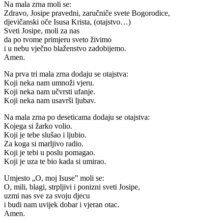
Na mala zrna moli se:
Zdravo, Josipe pravedni, zaručniče svete Bogorodice,
djevičanski oče Isusa Krista, (otajstvo…)
Sveti Josipe, moli za nas
da po tvome primjeru sveto živimo
i u nebu vječno blaženstvo zadobijemo.
Amen.
Na prva tri mala zrna dodaju se otajstva:
Koji neka nam umnoži vjeru.
Koji neka nam učvrsti ufanje.
Koji neka nam usavrši ljubav.
Na mala zrna po deseticama dodaju se otajstva:
Kojega si žarko volio.
Koji je tebe slušao i ljubio.
Za koga si marljivo radio.
Koji je tebi u poslu pomagao.
Koji je uza te bio kada si umirao.
Umjesto „O, moj Isuse” moli se:
O, mili, blagi, strpljivi i ponizni sveti Josipe,
uzmi nas sve za svoju djecu
i budi nam uvijek dobar i vjeran otac.
Amen.