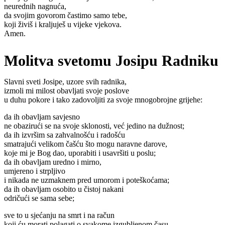
neurednih nagnuća,
da svojim govorom častimo samo tebe,
koji živiš i kraljuješ u vijeke vjekova.
Amen.
Molitva svetomu Josipu Radniku
Slavni sveti Josipe, uzore svih radnika,
izmoli mi milost obavljati svoje poslove
u duhu pokore i tako zadovoljiti za svoje mnogobrojne grijehe:
da ih obavljam savjesno
ne obazirući se na svoje sklonosti, već jedino na dužnost;
da ih izvršim sa zahvalnošću i radošću
smatrajući velikom čašću što mogu naravne darove,
koje mi je Bog dao, uporabiti i usavršiti u poslu;
da ih obavljam uredno i mirno,
umjereno i strpljivo
i nikada ne uzmaknem pred umorom i poteškoćama;
da ih obavljam osobito u čistoj nakani
odričući se sama sebe;
sve to u sjećanju na smrt i na račun
koji ću morati polagati o svakome izgubljenom času,