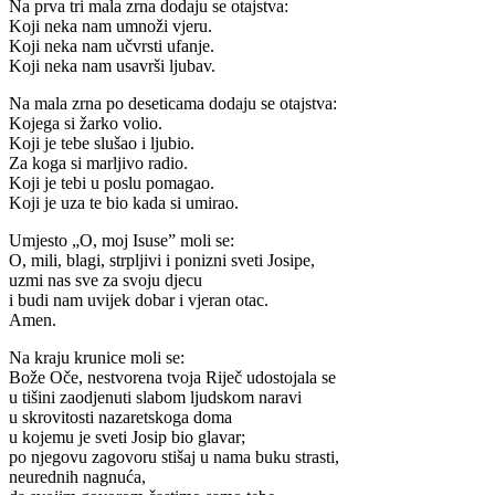
Na prva tri mala zrna dodaju se otajstva:
Koji neka nam umnoži vjeru.
Koji neka nam učvrsti ufanje.
Koji neka nam usavrši ljubav.
Na mala zrna po deseticama dodaju se otajstva:
Kojega si žarko volio.
Koji je tebe slušao i ljubio.
Za koga si marljivo radio.
Koji je tebi u poslu pomagao.
Koji je uza te bio kada si umirao.
Umjesto „O, moj Isuse” moli se:
O, mili, blagi, strpljivi i ponizni sveti Josipe,
uzmi nas sve za svoju djecu
i budi nam uvijek dobar i vjeran otac.
Amen.
Na kraju krunice moli se:
Bože Oče, nestvorena tvoja Riječ udostojala se
u tišini zaodjenuti slabom ljudskom naravi
u skrovitosti nazaretskoga doma
u kojemu je sveti Josip bio glavar;
po njegovu zagovoru stišaj u nama buku strasti,
neurednih nagnuća,