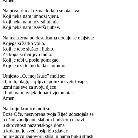
Amen.
Na prva tri mala zrna dodaju se otajstva:
Koji neka nam umnoži vjeru.
Koji neka nam učvrsti ufanje.
Koji neka nam usavrši ljubav.
Na mala zrna po deseticama dodaju se otajstva:
Kojega si žarko volio.
Koji je tebe slušao i ljubio.
Za koga si marljivo radio.
Koji je tebi u poslu pomagao.
Koji je uza te bio kada si umirao.
Umjesto „O, moj Isuse” moli se:
O, mili, blagi, strpljivi i ponizni sveti Josipe,
uzmi nas sve za svoju djecu
i budi nam uvijek dobar i vjeran otac.
Amen.
Na kraju krunice moli se:
Bože Oče, nestvorena tvoja Riječ udostojala se
u tišini zaodjenuti slabom ljudskom naravi
u skrovitosti nazaretskoga doma
u kojemu je sveti Josip bio glavar;
po njegovu zagovoru stišaj u nama buku strasti,