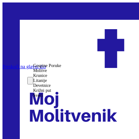
Gospine Poruke
Preskoči na glavni dio
Molitve
Krunice
Litanije
Devetnice
Križni put
Sveci