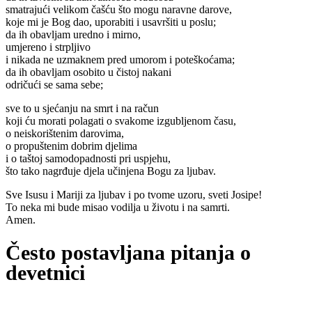
smatrajući velikom čašću što mogu naravne darove,
koje mi je Bog dao, uporabiti i usavršiti u poslu;
da ih obavljam uredno i mirno,
umjereno i strpljivo
i nikada ne uzmaknem pred umorom i poteškoćama;
da ih obavljam osobito u čistoj nakani
odričući se sama sebe;
sve to u sjećanju na smrt i na račun
koji ću morati polagati o svakome izgubljenom času,
o neiskorištenim darovima,
o propuštenim dobrim djelima
i o taštoj samodopadnosti pri uspjehu,
što tako nagrđuje djela učinjena Bogu za ljubav.
Sve Isusu i Mariji za ljubav i po tvome uzoru, sveti Josipe!
To neka mi bude misao vodilja u životu i na samrti.
Amen.
Često postavljana pitanja o
devetnici