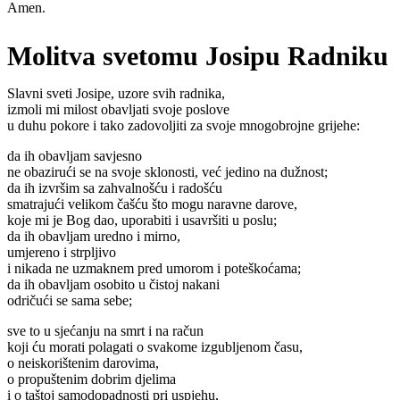
Amen.
Molitva svetomu Josipu Radniku
Slavni sveti Josipe, uzore svih radnika,
izmoli mi milost obavljati svoje poslove
u duhu pokore i tako zadovoljiti za svoje mnogobrojne grijehe:
da ih obavljam savjesno
ne obazirući se na svoje sklonosti, već jedino na dužnost;
da ih izvršim sa zahvalnošću i radošću
smatrajući velikom čašću što mogu naravne darove,
koje mi je Bog dao, uporabiti i usavršiti u poslu;
da ih obavljam uredno i mirno,
umjereno i strpljivo
i nikada ne uzmaknem pred umorom i poteškoćama;
da ih obavljam osobito u čistoj nakani
odričući se sama sebe;
sve to u sjećanju na smrt i na račun
koji ću morati polagati o svakome izgubljenom času,
o neiskorištenim darovima,
o propuštenim dobrim djelima
i o taštoj samodopadnosti pri uspjehu,