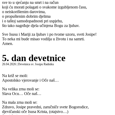
sve to u sjećanju na smrt i na račun
koji ću morati polagati o svakome izgubljenom času,
o neiskorištenim darovima,
o propuštenim dobrim djelima
i o taštoj samodopadnosti pri uspjehu,
što tako nagrđuje djela učinjena Bogu za ljubav.
Sve Isusu i Mariji za ljubav i po tvome uzoru, sveti Josipe!
To neka mi bude misao vodilja u životu i na samrti.
Amen.
5. dan devetnice
26.04.2026 | Devetnica sv. Josipu Radniku
Na križ se moli:
Apostolsko vjerovanje i Oče naš…
Na velika zrna moli se:
Slava Ocu… Oče naš…
Na mala zrna moli se:
Zdravo, Josipe pravedni, zaručniče svete Bogorodice,
djevičanski oče Isusa Krista, (otajstvo…)