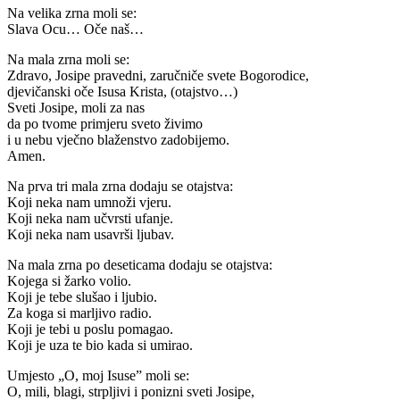
Na velika zrna moli se:
Slava Ocu… Oče naš…
Na mala zrna moli se:
Zdravo, Josipe pravedni, zaručniče svete Bogorodice,
djevičanski oče Isusa Krista, (otajstvo…)
Sveti Josipe, moli za nas
da po tvome primjeru sveto živimo
i u nebu vječno blaženstvo zadobijemo.
Amen.
Na prva tri mala zrna dodaju se otajstva:
Koji neka nam umnoži vjeru.
Koji neka nam učvrsti ufanje.
Koji neka nam usavrši ljubav.
Na mala zrna po deseticama dodaju se otajstva:
Kojega si žarko volio.
Koji je tebe slušao i ljubio.
Za koga si marljivo radio.
Koji je tebi u poslu pomagao.
Koji je uza te bio kada si umirao.
Umjesto „O, moj Isuse” moli se:
O, mili, blagi, strpljivi i ponizni sveti Josipe,