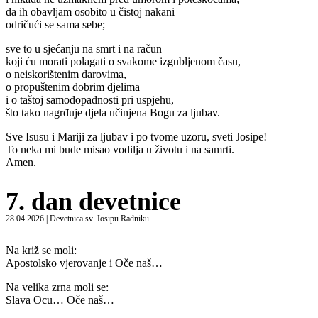
da ih obavljam osobito u čistoj nakani
odričući se sama sebe;
sve to u sjećanju na smrt i na račun
koji ću morati polagati o svakome izgubljenom času,
o neiskorištenim darovima,
o propuštenim dobrim djelima
i o taštoj samodopadnosti pri uspjehu,
što tako nagrđuje djela učinjena Bogu za ljubav.
Sve Isusu i Mariji za ljubav i po tvome uzoru, sveti Josipe!
To neka mi bude misao vodilja u životu i na samrti.
Amen.
7. dan devetnice
28.04.2026 | Devetnica sv. Josipu Radniku
Na križ se moli:
Apostolsko vjerovanje i Oče naš…
Na velika zrna moli se:
Slava Ocu… Oče naš…