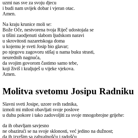
uzmi nas sve za svoju djecu
i budi nam uvijek dobar i vjeran otac.
Amen.
Na kraju krunice moli se:
Bože Oče, nestvorena tvoja Riječ udostojala se
u tišini zaodjenuti slabom ljudskom naravi
u skrovitosti nazaretskoga doma
u kojemu je sveti Josip bio glavar;
po njegovu zagovoru stišaj u nama buku strasti,
neurednih nagnuća,
da svojim govorom častimo samo tebe,
koji živiš i kraljuješ u vijeke vjekova.
Amen.
Molitva svetomu Josipu Radniku
Slavni sveti Josipe, uzore svih radnika,
izmoli mi milost obavljati svoje poslove
u duhu pokore i tako zadovoljiti za svoje mnogobrojne grijehe:
da ih obavljam savjesno
ne obazirući se na svoje sklonosti, već jedino na dužnost;
da ih izvršim sa zahvalnošću i radošću