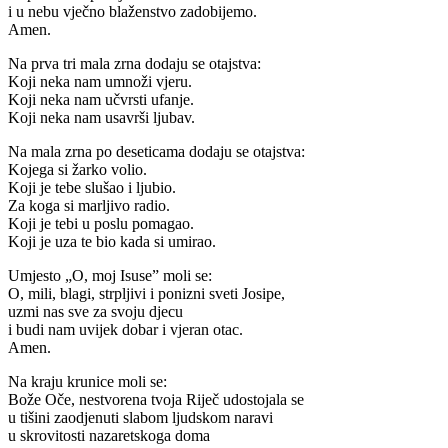
i u nebu vječno blaženstvo zadobijemo.
Amen.
Na prva tri mala zrna dodaju se otajstva:
Koji neka nam umnoži vjeru.
Koji neka nam učvrsti ufanje.
Koji neka nam usavrši ljubav.
Na mala zrna po deseticama dodaju se otajstva:
Kojega si žarko volio.
Koji je tebe slušao i ljubio.
Za koga si marljivo radio.
Koji je tebi u poslu pomagao.
Koji je uza te bio kada si umirao.
Umjesto „O, moj Isuse” moli se:
O, mili, blagi, strpljivi i ponizni sveti Josipe,
uzmi nas sve za svoju djecu
i budi nam uvijek dobar i vjeran otac.
Amen.
Na kraju krunice moli se:
Bože Oče, nestvorena tvoja Riječ udostojala se
u tišini zaodjenuti slabom ljudskom naravi
u skrovitosti nazaretskoga doma