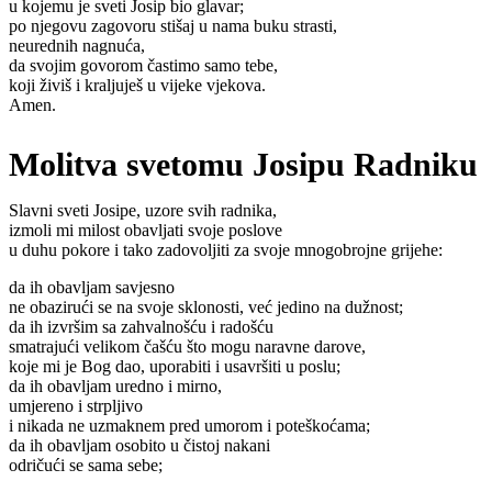
u kojemu je sveti Josip bio glavar;
po njegovu zagovoru stišaj u nama buku strasti,
neurednih nagnuća,
da svojim govorom častimo samo tebe,
koji živiš i kraljuješ u vijeke vjekova.
Amen.
Molitva svetomu Josipu Radniku
Slavni sveti Josipe, uzore svih radnika,
izmoli mi milost obavljati svoje poslove
u duhu pokore i tako zadovoljiti za svoje mnogobrojne grijehe:
da ih obavljam savjesno
ne obazirući se na svoje sklonosti, već jedino na dužnost;
da ih izvršim sa zahvalnošću i radošću
smatrajući velikom čašću što mogu naravne darove,
koje mi je Bog dao, uporabiti i usavršiti u poslu;
da ih obavljam uredno i mirno,
umjereno i strpljivo
i nikada ne uzmaknem pred umorom i poteškoćama;
da ih obavljam osobito u čistoj nakani
odričući se sama sebe;