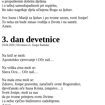
o propuštenim dobrim djelima
i o taštoj samodopadnosti pri uspjehu,
što tako nagrđuje djela učinjena Bogu za ljubav.
Sve Isusu i Mariji za ljubav i po tvome uzoru, sveti Josipe!
To neka mi bude misao vodilja u životu i na samrti.
Amen.
3. dan devetnice
24.04.2026 | Devetnica sv. Josipu Radniku
Na križ se moli:
Apostolsko vjerovanje i Oče naš…
Na velika zrna moli se:
Slava Ocu… Oče naš…
Na mala zrna moli se:
Zdravo, Josipe pravedni, zaručniče svete Bogorodice,
djevičanski oče Isusa Krista, (otajstvo…)
Sveti Josipe, moli za nas
da po tvome primjeru sveto živimo
i u nebu vječno blaženstvo zadobijemo.