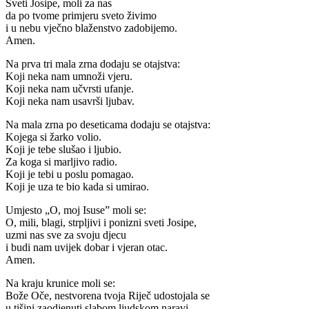
Sveti Josipe, moli za nas
da po tvome primjeru sveto živimo
i u nebu vječno blaženstvo zadobijemo.
Amen.
Na prva tri mala zrna dodaju se otajstva:
Koji neka nam umnoži vjeru.
Koji neka nam učvrsti ufanje.
Koji neka nam usavrši ljubav.
Na mala zrna po deseticama dodaju se otajstva:
Kojega si žarko volio.
Koji je tebe slušao i ljubio.
Za koga si marljivo radio.
Koji je tebi u poslu pomagao.
Koji je uza te bio kada si umirao.
Umjesto „O, moj Isuse” moli se:
O, mili, blagi, strpljivi i ponizni sveti Josipe,
uzmi nas sve za svoju djecu
i budi nam uvijek dobar i vjeran otac.
Amen.
Na kraju krunice moli se:
Bože Oče, nestvorena tvoja Riječ udostojala se
u tišini zaodjenuti slabom ljudskom naravi