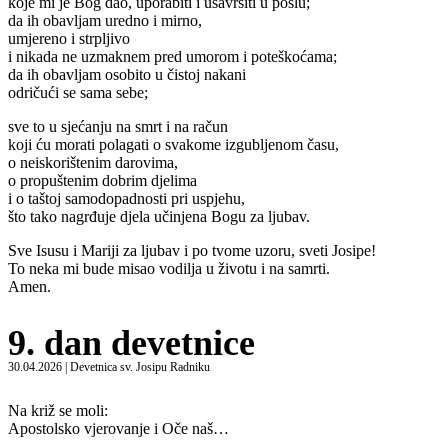
koje mi je Bog dao, uporabiti i usavršiti u poslu;
da ih obavljam uredno i mirno,
umjereno i strpljivo
i nikada ne uzmaknem pred umorom i poteškoćama;
da ih obavljam osobito u čistoj nakani
odričući se sama sebe;
sve to u sjećanju na smrt i na račun
koji ću morati polagati o svakome izgubljenom času,
o neiskorištenim darovima,
o propuštenim dobrim djelima
i o taštoj samodopadnosti pri uspjehu,
što tako nagrđuje djela učinjena Bogu za ljubav.
Sve Isusu i Mariji za ljubav i po tvome uzoru, sveti Josipe!
To neka mi bude misao vodilja u životu i na samrti.
Amen.
9. dan devetnice
30.04.2026 | Devetnica sv. Josipu Radniku
Na križ se moli:
Apostolsko vjerovanje i Oče naš…