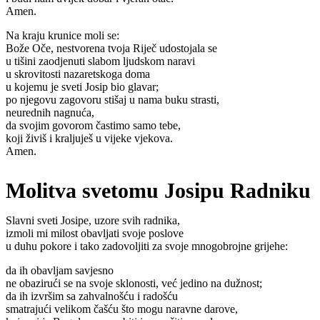
Amen.
Na kraju krunice moli se:
Bože Oče, nestvorena tvoja Riječ udostojala se
u tišini zaodjenuti slabom ljudskom naravi
u skrovitosti nazaretskoga doma
u kojemu je sveti Josip bio glavar;
po njegovu zagovoru stišaj u nama buku strasti,
neurednih nagnuća,
da svojim govorom častimo samo tebe,
koji živiš i kraljuješ u vijeke vjekova.
Amen.
Molitva svetomu Josipu Radniku
Slavni sveti Josipe, uzore svih radnika,
izmoli mi milost obavljati svoje poslove
u duhu pokore i tako zadovoljiti za svoje mnogobrojne grijehe:
da ih obavljam savjesno
ne obazirući se na svoje sklonosti, već jedino na dužnost;
da ih izvršim sa zahvalnošću i radošću
smatrajući velikom čašću što mogu naravne darove,