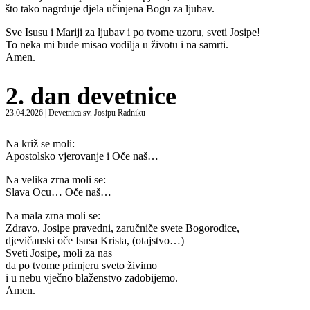
što tako nagrđuje djela učinjena Bogu za ljubav.
Sve Isusu i Mariji za ljubav i po tvome uzoru, sveti Josipe!
To neka mi bude misao vodilja u životu i na samrti.
Amen.
2. dan devetnice
23.04.2026 | Devetnica sv. Josipu Radniku
Na križ se moli:
Apostolsko vjerovanje i Oče naš…
Na velika zrna moli se:
Slava Ocu… Oče naš…
Na mala zrna moli se:
Zdravo, Josipe pravedni, zaručniče svete Bogorodice,
djevičanski oče Isusa Krista, (otajstvo…)
Sveti Josipe, moli za nas
da po tvome primjeru sveto živimo
i u nebu vječno blaženstvo zadobijemo.
Amen.