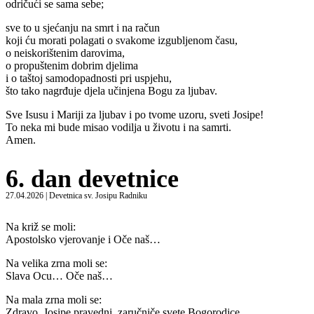
odričući se sama sebe;
sve to u sjećanju na smrt i na račun
koji ću morati polagati o svakome izgubljenom času,
o neiskorištenim darovima,
o propuštenim dobrim djelima
i o taštoj samodopadnosti pri uspjehu,
što tako nagrđuje djela učinjena Bogu za ljubav.
Sve Isusu i Mariji za ljubav i po tvome uzoru, sveti Josipe!
To neka mi bude misao vodilja u životu i na samrti.
Amen.
6. dan devetnice
27.04.2026 | Devetnica sv. Josipu Radniku
Na križ se moli:
Apostolsko vjerovanje i Oče naš…
Na velika zrna moli se:
Slava Ocu… Oče naš…
Na mala zrna moli se:
Zdravo, Josipe pravedni, zaručniče svete Bogorodice,