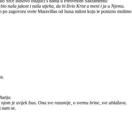
malo Srce Isusovo ostajući s nama u Presvetom Sakramentu:
io naša jakost i naša utjeha, da bi živio Krist u meni i ja u Njemu.
nam po zagovoru svete Maravillas od Isusa milost koju te ponizno molimo
ta.
Mariju:
s njom je uvijek Isus. Ona sve razumije, o svemu brine, sve ublažava.
j nam se.