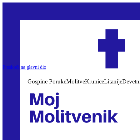
Preskoči na glavni dio
Gospine Poruke
Molitve
Krunice
Litanije
Devetn