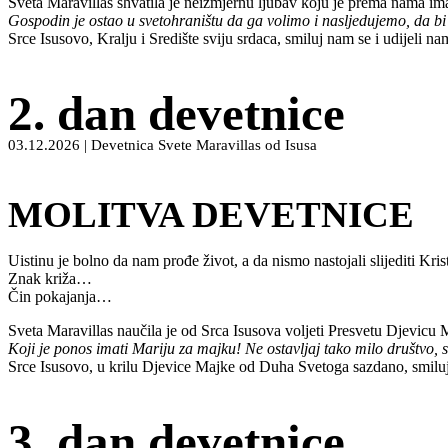
Sveta Maravillas shvatila je neizmjernu ljubav koju je prema nama i
Gospodin je ostao u svetohraništu da ga volimo i nasljedujemo, da bi b
Srce Isusovo, Kralju i Središte sviju srdaca, smiluj nam se i udijeli 
2. dan devetnice
03.12.2026 | Devetnica Svete Maravillas od Isusa
MOLITVA DEVETNICE
Uistinu je bolno da nam prođe život, a da nismo nastojali slijediti Kris
Znak križa…
Čin pokajanja…
Sveta Maravillas naučila je od Srca Isusova voljeti Presvetu Djevicu 
Koji je ponos imati Mariju za majku! Ne ostavljaj tako milo društvo, 
Srce Isusovo, u krilu Djevice Majke od Duha Svetoga sazdano, smilu
3. dan devetnice