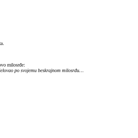
ta.
ovo milosrđe:
 djelovao po svojemu beskrajnom milosrđu…