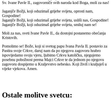
Sv. Ivane Pavle II., zagovorniče svih naroda kod Boga, moli za nas!
Jaganjče Božji, koji oduzimaš grijehe svijeta, oprosti nam,
Gospodine!
Jaganjče Božji, koji oduzimaš grijehe svijeta, usliši nas, Gospodine!
Jaganjče Božji, koji oduzimaš grijehe svijeta, smiluj nam se!
Moli za nas, sveti Ivane Pavle II., da dostojni postanemo obećanja
Kristovih.
Pomolimo se! Bože, koji si svetog papu Ivana Pavla II. postavio za
Pastira svoje Crkve, daruj nam da po njegovu zagovoru hrabro
ispovijedamo svoju vjeru, ljubimo Crkvu katoličku, njegujemo
posebnu pobožnost prema Majci Crkve te da jednom po njegovu
zagovoru dospijemo u Kraljevstvo nebesko. Koji živiš i kraljuješ u
vijeke vjekova. Amen.
Ostale molitve svetcu: