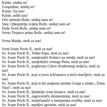
Kriste, smiluj se!
Gospodine, smiluj se!
Kriste, čuj nas!
Kriste, usliši nas!
Oče nebeski Bože, smiluj nam se!
Sine, Otkupitelju svijeta Bože, smiluj nam se!
Duše Sveti Bože, smiluj nam se!
Sveto Trojstvo jedan Bože, smiluj nam se!
Sveta Marijo, moli za nas!
Sveti Ivane Pavle II., moli za nas!
Sv. Ivane Pavle II., Veliki Papa, moli za nas!
Sv. Ivane Pavle II., namjesniče Kristov na zemlji, moli za nas!
Sv. Ivane Pavle II., nasljedniče svetoga Petra, moli za nas!
Sv. Ivane Pavle II., poglavaru Crkve dvadesetog stoljeća, moli za
nas!
Sv. Ivane Pavle II., koji si uveo kršćanstvo u treće tisućljeće, moli za
nas!
Sv. Ivane Pavle II., koji si bio potpuno predan Gospi u znaku „Totus
Tuus”, moli za nas!
Sv. Ivane Pavle II., ljubitelju svete krunice, moli za nas!
Sv. Ivane Pavle II., zagovorniče ekumenizma, moli za nas!
Sv. Ivane Pavle II., hodočasniče u marijanska svetišta, moli za nas!
Sv. Ivane Pavle II., marljivi apostole, moli za nas!