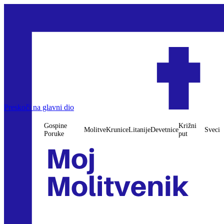
Gospine Poruke
Preskoči na glavni dio
Molitve
Krunice
Litanije
Devetnice
Križni put
Sveci