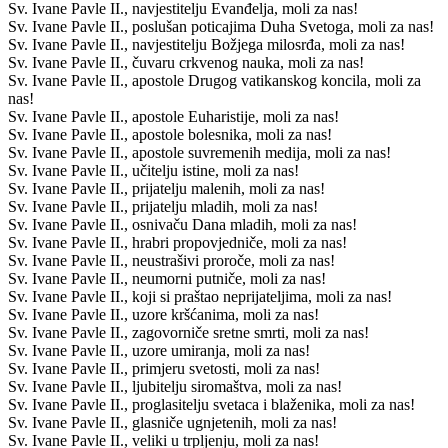
Sv. Ivane Pavle II., navjestitelju Evanđelja, moli za nas!
Sv. Ivane Pavle II., poslušan poticajima Duha Svetoga, moli za nas!
Sv. Ivane Pavle II., navjestitelju Božjega milosrđa, moli za nas!
Sv. Ivane Pavle II., čuvaru crkvenog nauka, moli za nas!
Sv. Ivane Pavle II., apostole Drugog vatikanskog koncila, moli za
nas!
Sv. Ivane Pavle II., apostole Euharistije, moli za nas!
Sv. Ivane Pavle II., apostole bolesnika, moli za nas!
Sv. Ivane Pavle II., apostole suvremenih medija, moli za nas!
Sv. Ivane Pavle II., učitelju istine, moli za nas!
Sv. Ivane Pavle II., prijatelju malenih, moli za nas!
Sv. Ivane Pavle II., prijatelju mladih, moli za nas!
Sv. Ivane Pavle II., osnivaču Dana mladih, moli za nas!
Sv. Ivane Pavle II., hrabri propovjedniče, moli za nas!
Sv. Ivane Pavle II., neustrašivi proroče, moli za nas!
Sv. Ivane Pavle II., neumorni putniče, moli za nas!
Sv. Ivane Pavle II., koji si praštao neprijateljima, moli za nas!
Sv. Ivane Pavle II., uzore kršćanima, moli za nas!
Sv. Ivane Pavle II., zagovorniče sretne smrti, moli za nas!
Sv. Ivane Pavle II., uzore umiranja, moli za nas!
Sv. Ivane Pavle II., primjeru svetosti, moli za nas!
Sv. Ivane Pavle II., ljubitelju siromaštva, moli za nas!
Sv. Ivane Pavle II., proglasitelju svetaca i blaženika, moli za nas!
Sv. Ivane Pavle II., glasniče ugnjetenih, moli za nas!
Sv. Ivane Pavle II., veliki u trpljenju, moli za nas!