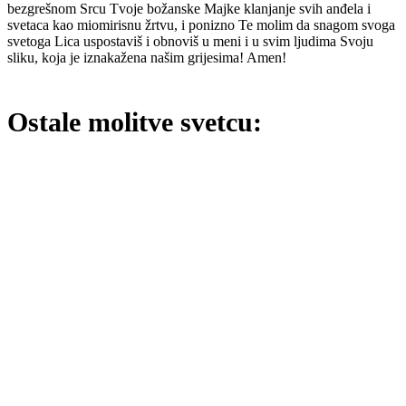
bezgrešnom Srcu Tvoje božanske Majke klanjanje svih anđela i
svetaca kao miomirisnu žrtvu, i ponizno Te molim da snagom svoga
svetoga Lica uspostaviš i obnoviš u meni i u svim ljudima Svoju
sliku, koja je iznakažena našim grijesima! Amen!
Ostale molitve svetcu:
Priredio: Anto S.