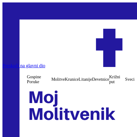
Preskoči na glavni dio
Gospine
Križni
Molitve
Krunice
Litanije
Devetnice
Sveci
Poruke
put