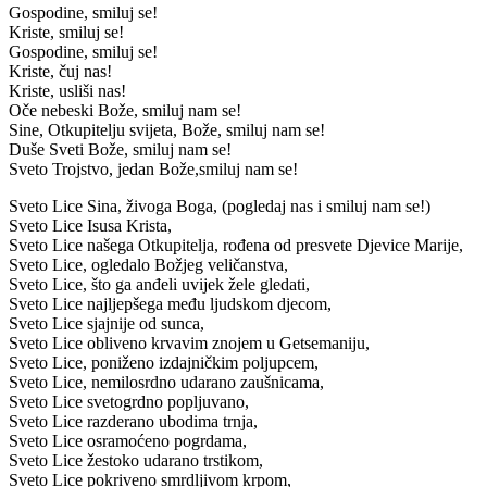
Gospodine, smiluj se!
Kriste, smiluj se!
Gospodine, smiluj se!
Kriste, čuj nas!
Kriste, usliši nas!
Oče nebeski Bože, smiluj nam se!
Sine, Otkupitelju svijeta, Bože, smiluj nam se!
Duše Sveti Bože, smiluj nam se!
Sveto Trojstvo, jedan Bože,smiluj nam se!
Sveto Lice Sina, živoga Boga, (pogledaj nas i smiluj nam se!)
Sveto Lice Isusa Krista,
Sveto Lice našega Otkupitelja, rođena od presvete Djevice Marije,
Sveto Lice, ogledalo Božjeg veličanstva,
Sveto Lice, što ga anđeli uvijek žele gledati,
Sveto Lice najljepšega među ljudskom djecom,
Sveto Lice sjajnije od sunca,
Sveto Lice obliveno krvavim znojem u Getsemaniju,
Sveto Lice, poniženo izdajničkim poljupcem,
Sveto Lice, nemilosrdno udarano zaušnicama,
Sveto Lice svetogrdno popljuvano,
Sveto Lice razderano ubodima trnja,
Sveto Lice osramoćeno pogrdama,
Sveto Lice žestoko udarano trstikom,
Sveto Lice pokriveno smrdljivom krpom,