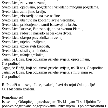
Sveto Lice, zaliveno suzama,
Sveto Lice, opsovano, pogrđeno i vrijeđano mnogim pogrdama,
Sveto Lice, zamrljano krvlju,
Sveto Lice, zlostavljano na sve načine,
Sveto Lice, utisnuto na koprenu svete Veronike,
Sveto Lice, priklonjeno u smrti Isusovoj na križu,
Sveto Lice Isusovo, čudesno sjajno na svetom Platnu,
Sveto Lice, radosti i naslado nebeskoga dvora,
Sveto Lice, okrepo pravednika na zemlji
Sveto Lice, utjeho ucviljenih,
Sveto Lice, uzore svih kreposti,
Sveto Lice, slasti vjernih duša,
Sveto Lice, ufanje grešnika,
Jaganjče Božji, koji oduzimaš grijehe svijeta, oprosti nam,
Gospodine!
Jaganjče Božji, koji oduzimaš grijehe svijeta, usliši nas, Gospodine!
Jaganjče Božji, koji oduzimaš grijehe svijeta, smiluj nam se.
Gospodine!
R. Pokaži nam svoje Lice, svake ljubavi dostojni Otkupitelju!
O. I bit ćemo spašeni.
Pomolimo se!
Isuse, moj Otkupitelju, pozdravljam Te, klanjam Ti se i ljubim Te,
ponovo pogrđivana bogopsovkama. Prikazujem Ti po prežalosnom i