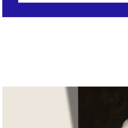
Litanije Presvetom
Licu Isusovu
Objavljeno: 07.04.2025