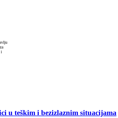
avlju
 za
 i
ici u teškim i bezizlaznim situacijama