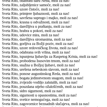
Sveta Rito, odabrani daru Neba, moli za nas!
Sveta Rito, zaljubljenice samoće, moli za nas!
Sveta Rito, uzore čistoće, moli za nas!
Sveta Rito, primjere ljubaznosti, moli za nas!
Sveta Rito, savršena suprugo i majko, moli za nas!
Sveta Rito, krasna u odvažnosti, moli za nas!
Sveta Rito, darežljiva u praštanju, moli za nas!
Sveta Rito, hrabra u pokori, moli za nas!
Sveta Rito, udovice mira, moli za nas!
Sveta Rito, darežljiva siromasima, moli za nas!
Sveta Rito, gorljiva za Božji poziv, moli za nas!
Sveta Rito, uzore redovničkog života, moli za nas!
Sveta Rito, odabrana svih vrlina, moli za nas!
Sveta Rito, ispunjena ljubavlju za Raspetog Krista, moli za nas!
Sveta Rito, probodena Isusovim trnom, moli za nas!
Sveta Rito, snažna u Božjoj ljubavi, moli za nas!
Sveta Rito, urešena nebeskom slavom, moli za nas!
Sveta Rito, ponose augustinskog Reda, moli za nas!
Sveta Rito, bogata jedinstvenom snagom, moli za nas!
Sveta Rito, zvijezdo vodiljo zalutalih, moli za nas!
Sveta Rito, pouzdana utjeho ožalošćenih, moli za nas!
Sveta Rito, sidro sigurnosti, moli za nas!
Sveta Rito, sigurnosti u opasnostima, moli za nas!
Sveta Rito, svetice nemogućega, moli za nas!
Sveta Rito, zagovornice beznadnih slučajeva, moli za nas!