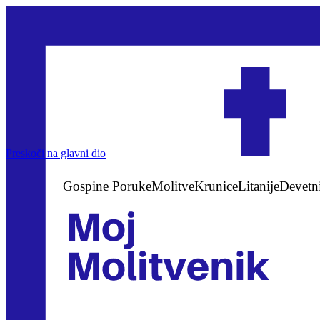
Preskoči na glavni dio
Gospine Poruke
Molitve
Krunice
Litanije
Devetn