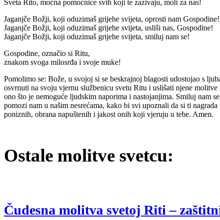
Sveta Rito, moćna pomoćnice svih koji te zazivaju, moli za nas!
Jaganjče Božji, koji oduzimaš grijehe svijeta, oprosti nam Gospodine!
Jaganjče Božji, koji oduzimaš grijehe svijeta, usliši nas, Gospodine!
Jaganjče Božji, koji oduzimaš grijehe svijeta, smiluj nam se!
Gospodine, označio si Ritu,
znakom svoga milosrđa i svoje muke!
Pomolimo se: Bože, u svojoj si se beskrajnoj blagosti udostojao s ljub
osvrnuti na svoju vjernu službenicu svetu Ritu i uslišati njene molitve
ono što je nemoguće ljudskim naporima i nastojanjima. Smiluj nam se
pomozi nam u našim nesrećama, kako bi svi upoznali da si ti nagrada
poniznih, obrana napuštenih i jakost onih koji vjeruju u tebe. Amen.
Ostale molitve svetcu:
Čudesna molitva svetoj Riti – zaštitn