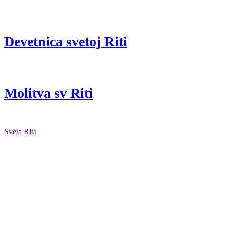
Devetnica svetoj Riti
Molitva sv Riti
Sveta Rita
Priredio: Anto S.