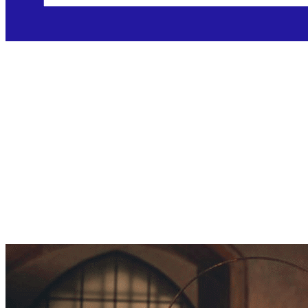
Litanije svete R
Objavljeno: 15.05.2025