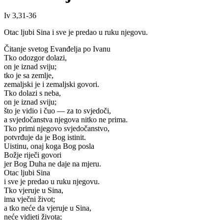
Iv 3,31-36
Otac ljubi Sina i sve je predao u ruku njegovu.
Čitanje svetog Evanđelja po Ivanu
Tko odozgor dolazi,
on je iznad sviju;
tko je sa zemlje,
zemaljski je i zemaljski govori.
Tko dolazi s neba,
on je iznad sviju;
što je vidio i čuo — za to svjedoči,
a svjedočanstva njegova nitko ne prima.
Tko primi njegovo svjedočanstvo,
potvrđuje da je Bog istinit.
Uistinu, onaj koga Bog posla
Božje riječi govori
jer Bog Duha ne daje na mjeru.
Otac ljubi Sina
i sve je predao u ruku njegovu.
Tko vjeruje u Sina,
ima vječni život;
a tko neće da vjeruje u Sina,
neće vidjeti života;