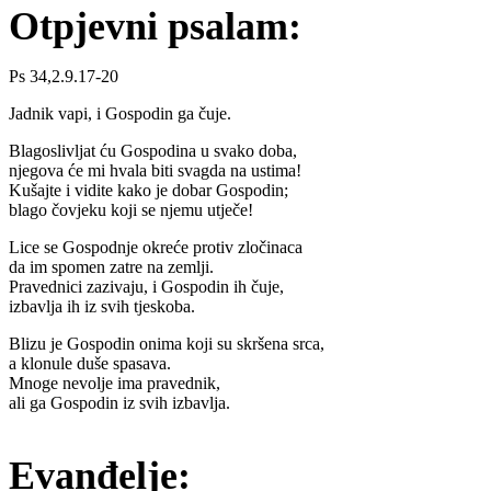
Otpjevni psalam:
Ps 34,2.9.17-20
Jadnik vapi, i Gospodin ga čuje.
Blagoslivljat ću Gospodina u svako doba,
njegova će mi hvala biti svagda na ustima!
Kušajte i vidite kako je dobar Gospodin;
blago čovjeku koji se njemu utječe!
Lice se Gospodnje okreće protiv zločinaca
da im spomen zatre na zemlji.
Pravednici zazivaju, i Gospodin ih čuje,
izbavlja ih iz svih tjeskoba.
Blizu je Gospodin onima koji su skršena srca,
a klonule duše spasava.
Mnoge nevolje ima pravednik,
ali ga Gospodin iz svih izbavlja.
Evanđelje: