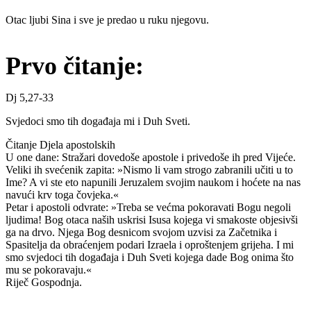
Otac ljubi Sina i sve je predao u ruku njegovu.
Prvo čitanje:
Dj 5,27-33
Svjedoci smo tih događaja mi i Duh Sveti.
Čitanje Djela apostolskih
U one dane: Stražari dovedoše apostole i privedoše ih pred Vijeće.
Veliki ih svećenik zapita: »Nismo li vam strogo zabranili učiti u to
Ime? A vi ste eto napunili Jeruzalem svojim naukom i hoćete na nas
navući krv toga čovjeka.«
Petar i apostoli odvrate: »Treba se većma pokoravati Bogu negoli
ljudima! Bog otaca naših uskrisi Isusa kojega vi smakoste objesivši
ga na drvo. Njega Bog desnicom svojom uzvisi za Začetnika i
Spasitelja da obraćenjem podari Izraela i oproštenjem grijeha. I mi
smo svjedoci tih događaja i Duh Sveti kojega dade Bog onima što
mu se pokoravaju.«
Riječ Gospodnja.