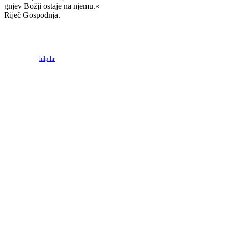
gnjev Božji ostaje na njemu.«
Riječ Gospodnja.
Priredio: Anto S.
Izvor:
hilp.hr