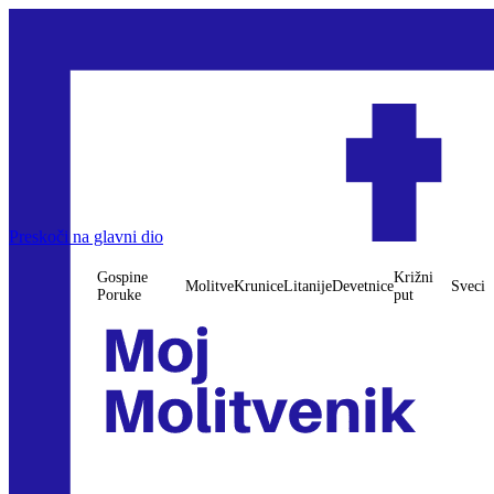
Gospine Poruke
Preskoči na glavni dio
Molitve
Krunice
Litanije
Devetnice
Križni put
Sveci