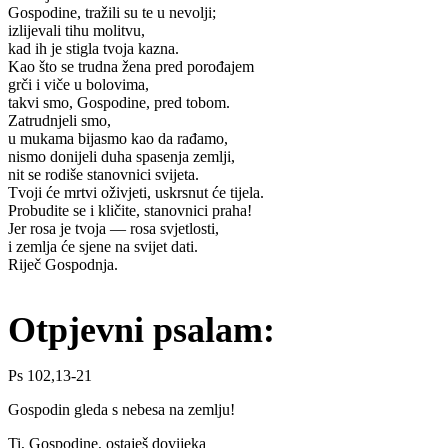
Gospodine, tražili su te u nevolji;
izlijevali tihu molitvu,
kad ih je stigla tvoja kazna.
Kao što se trudna žena pred porođajem
grči i viče u bolovima,
takvi smo, Gospodine, pred tobom.
Zatrudnjeli smo,
u mukama bijasmo kao da rađamo,
nismo donijeli duha spasenja zemlji,
nit se rodiše stanovnici svijeta.
Tvoji će mrtvi oživjeti, uskrsnut će tijela.
Probudite se i kličite, stanovnici praha!
Jer rosa je tvoja — rosa svjetlosti,
i zemlja će sjene na svijet dati.
Riječ Gospodnja.
Otpjevni psalam:
Ps 102,13-21
Gospodin gleda s nebesa na zemlju!
Ti, Gospodine, ostaješ dovijeka