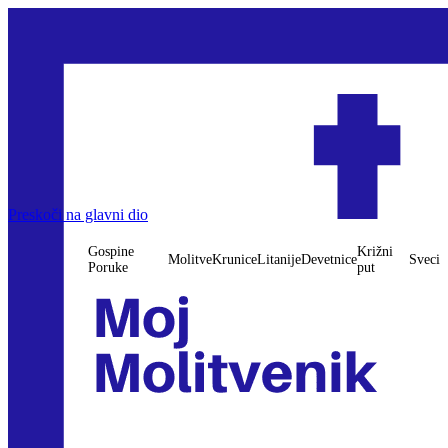
Gospine Poruke
Preskoči na glavni dio
Molitve
Krunice
Litanije
Devetnice
Križni put
Sveci