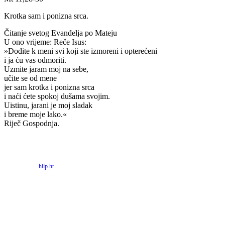
Krotka sam i ponizna srca.
Čitanje svetog Evanđelja po Mateju
U ono vrijeme: Reče Isus:
»Dođite k meni svi koji ste izmoreni i opterećeni
i ja ću vas odmoriti.
Uzmite jaram moj na sebe,
učite se od mene
jer sam krotka i ponizna srca
i naći ćete spokoj dušama svojim.
Uistinu, jarani je moj sladak
i breme moje lako.«
Riječ Gospodnja.
Priredio: Anto S.
Izvor:
hilp.hr