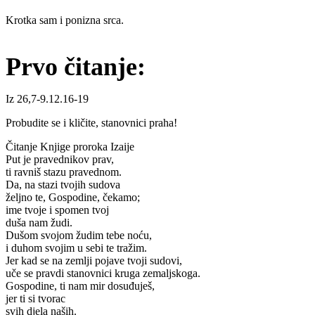
Krotka sam i ponizna srca.
Prvo čitanje:
Iz 26,7-9.12.16-19
Probudite se i kličite, stanovnici praha!
Čitanje Knjige proroka Izaije
Put je pravednikov prav,
ti ravniš stazu pravednom.
Da, na stazi tvojih sudova
željno te, Gospodine, čekamo;
ime tvoje i spomen tvoj
duša nam žudi.
Dušom svojom žudim tebe noću,
i duhom svojim u sebi te tražim.
Jer kad se na zemlji pojave tvoji sudovi,
uče se pravdi stanovnici kruga zemaljskoga.
Gospodine, ti nam mir dosuđuješ,
jer ti si tvorac
svih djela naših.