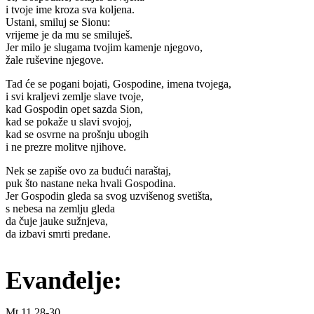
i tvoje ime kroza sva koljena.
Ustani, smiluj se Sionu:
vrijeme je da mu se smiluješ.
Jer milo je slugama tvojim kamenje njegovo,
žale ruševine njegove.
Tad će se pogani bojati, Gospodine, imena tvojega,
i svi kraljevi zemlje slave tvoje,
kad Gospodin opet sazda Sion,
kad se pokaže u slavi svojoj,
kad se osvrne na prošnju ubogih
i ne prezre molitve njihove.
Nek se zapiše ovo za budući naraštaj,
puk što nastane neka hvali Gospodina.
Jer Gospodin gleda sa svog uzvišenog svetišta,
s nebesa na zemlju gleda
da čuje jauke sužnjeva,
da izbavi smrti predane.
Evanđelje:
Mt 11,28-30