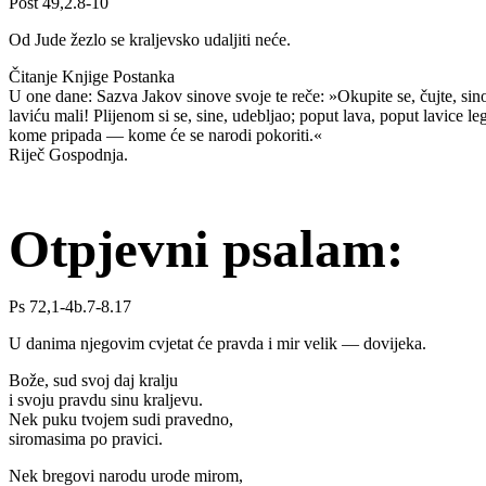
Post 49,2.8-10
Od Jude žezlo se kraljevsko udaljiti neće.
Čitanje Knjige Postanka
U one dane: Sazva Jakov sinove svoje te reče: »Okupite se, čujte, sinovi
laviću mali! Plijenom si se, sine, udebljao; poput lava, poput lavice 
kome pripada — kome će se narodi pokoriti.«
Riječ Gospodnja.
Otpjevni psalam:
Ps 72,1-4b.7-8.17
U danima njegovim cvjetat će pravda i mir velik — dovijeka.
Bože, sud svoj daj kralju
i svoju pravdu sinu kraljevu.
Nek puku tvojem sudi pravedno,
siromasima po pravici.
Nek bregovi narodu urode mirom,