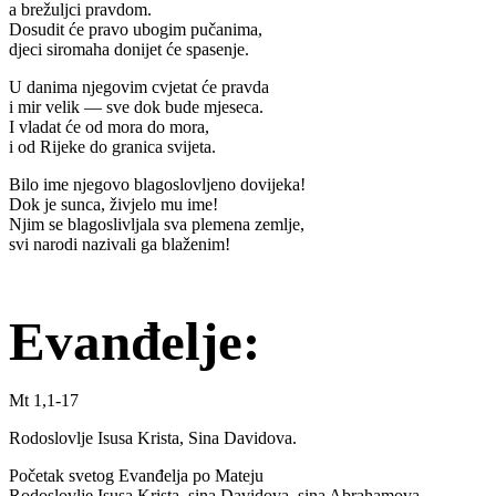
a brežuljci pravdom.
Dosudit će pravo ubogim pučanima,
djeci siromaha donijet će spasenje.
U danima njegovim cvjetat će pravda
i mir velik — sve dok bude mjeseca.
I vladat će od mora do mora,
i od Rijeke do granica svijeta.
Bilo ime njegovo blagoslovljeno dovijeka!
Dok je sunca, živjelo mu ime!
Njim se blagoslivljala sva plemena zemlje,
svi narodi nazivali ga blaženim!
Evanđelje:
Mt 1,1-17
Rodoslovlje Isusa Krista, Sina Davidova.
Početak svetog Evanđelja po Mateju
Rodoslovlje Isusa Krista, sina Davidova, sina Abrahamova.