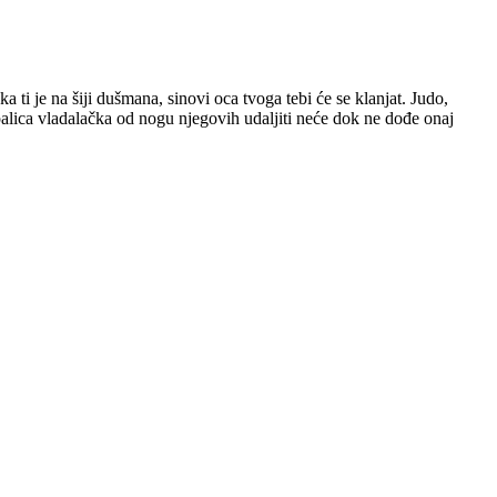
a ti je na šiji dušmana, sinovi oca tvoga tebi će se klanjat. Judo,
 palica vladalačka od nogu njegovih udaljiti neće dok ne dođe onaj