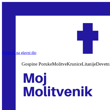
Preskoči na glavni dio
Gospine Poruke
Molitve
Krunice
Litanije
Devetn