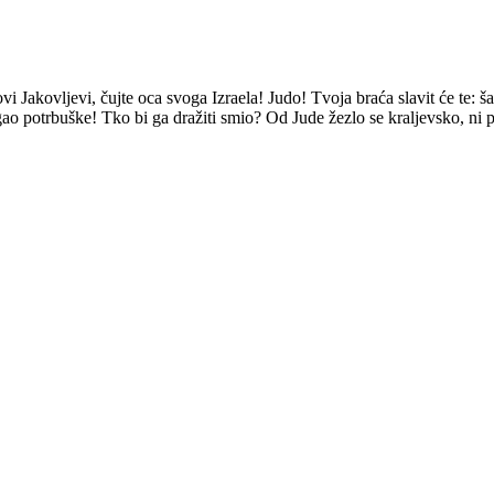
 Jakovljevi, čujte oca svoga Izraela! Judo! Tvoja braća slavit će te: šak
legao potrbuške! Tko bi ga dražiti smio? Od Jude žezlo se kraljevsko, ni