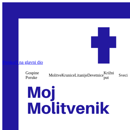
Gospine Poruke
Preskoči na glavni dio
Molitve
Krunice
Litanije
Devetnice
Križni put
Sveci