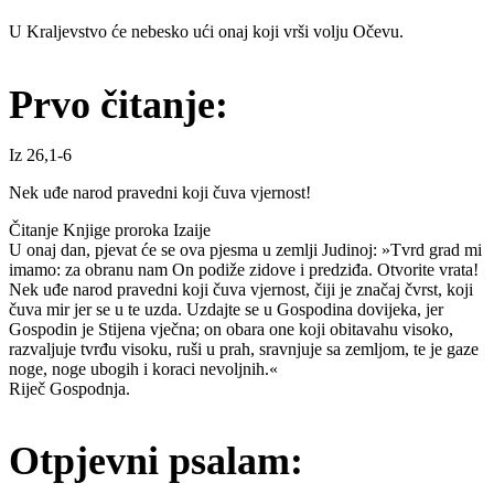
U Kraljevstvo će nebesko ući onaj koji vrši volju Očevu.
Prvo čitanje:
Iz 26,1-6
Nek uđe narod pravedni koji čuva vjernost!
Čitanje Knjige proroka Izaije
U onaj dan, pjevat će se ova pjesma u zemlji Judinoj: »Tvrd grad mi
imamo: za obranu nam On podiže zidove i predziđa. Otvorite vrata!
Nek uđe narod pravedni koji čuva vjernost, čiji je značaj čvrst, koji
čuva mir jer se u te uzda. Uzdajte se u Gospodina dovijeka, jer
Gospodin je Stijena vječna; on obara one koji obitavahu visoko,
razvaljuje tvrđu visoku, ruši u prah, sravnjuje sa zemljom, te je gaze
noge, noge ubogih i koraci nevoljnih.«
Riječ Gospodnja.
Otpjevni psalam: