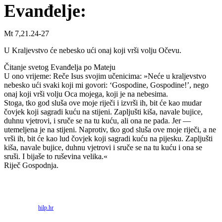
Evanđelje:
Mt 7,21.24-27
U Kraljevstvo će nebesko ući onaj koji vrši volju Očevu.
Čitanje svetog Evanđelja po Mateju
U ono vrijeme: Reče Isus svojim učenicima: »Neće u kraljevstvo
nebesko ući svaki koji mi govori: ‘Gospodine, Gospodine!’, nego
onaj koji vrši volju Oca mojega, koji je na nebesima.
Stoga, tko god sluša ove moje riječi i izvrši ih, bit će kao mudar
čovjek koji sagradi kuću na stijeni. Zapljušti kiša, navale bujice,
duhnu vjetrovi, i sruče se na tu kuću, ali ona ne pada. Jer —
utemeljena je na stijeni. Naprotiv, tko god sluša ove moje riječi, a ne
vrši ih, bit će kao lud čovjek koji sagradi kuću na pijesku. Zapljušti
kiša, navale bujice, duhnu vjetrovi i sruče se na tu kuću i ona se
sruši. I bijaše to ruševina velika.«
Riječ Gospodnja.
Priredio: Anto S.
Izvor:
hilp.hr