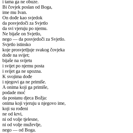
i tama ga ne obuze.
Bi čovjek poslan od Boga,
ime mu Ivan.
On dođe kao svjedok
da posvjedoči za Svjetlo
da svi vjeruju po njemu.
Ne bijaše on Svjetlo,
nego — da posvjedoči za Svjetlo.
Svjetlo istinsko
koje prosvjetljuje svakog čovjeka
dođe na svijet;
bijaše na svijetu
i svijet po njemu posta
i svijet ga ne upozna.
K svojima dođe
i njegovi ga ne primiše.
A onima koji ga primiše,
podade moć
da postanu djeca Božja:
onima koji vjeruju u njegovo ime,
koji su rođeni
ne od krvi,
ni od volje tjelesne,
ni od volje muževlje,
nego — od Boga.