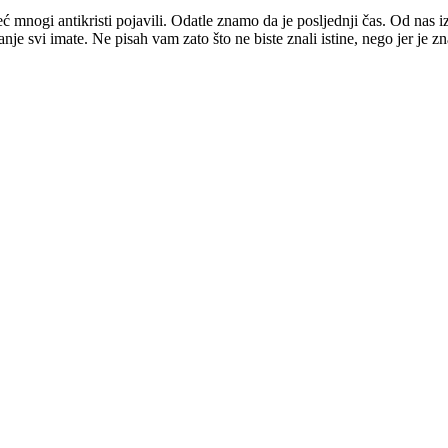
već mnogi antikristi pojavili. Odatle znamo da je posljednji čas. Od nas izi
e svi imate. Ne pisah vam zato što ne biste znali istine, nego jer je znat