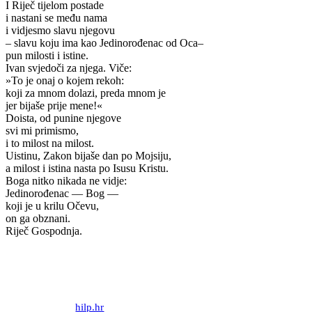
I Riječ tijelom postade
i nastani se među nama
i vidjesmo slavu njegovu
– slavu koju ima kao Jedinorođenac od Oca–
pun milosti i istine.
Ivan svjedoči za njega. Viče:
»To je onaj o kojem rekoh:
koji za mnom dolazi, preda mnom je
jer bijaše prije mene!«
Doista, od punine njegove
svi mi primismo,
i to milost na milost.
Uistinu, Zakon bijaše dan po Mojsiju,
a milost i istina nasta po Isusu Kristu.
Boga nitko nikada ne vidje:
Jedinorođenac — Bog —
koji je u krilu Očevu,
on ga obznani.
Riječ Gospodnja.
Priredio: Anto S.
Izvor:
hilp.hr