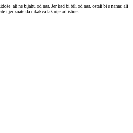
đoše, ali ne bijahu od nas. Jer kad bi bili od nas, ostali bi s nama; ali
e i jer znate da nikakva laž nije od istine.