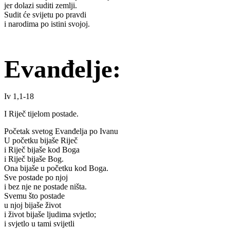
jer dolazi suditi zemlji.
Sudit će svijetu po pravdi
i narodima po istini svojoj.
Evanđelje:
Iv 1,1-18
I Riječ tijelom postade.
Početak svetog Evanđelja po Ivanu
U početku bijaše Riječ
i Riječ bijaše kod Boga
i Riječ bijaše Bog.
Ona bijaše u početku kod Boga.
Sve postade po njoj
i bez nje ne postade ništa.
Svemu što postade
u njoj bijaše život
i život bijaše ljudima svjetlo;
i svjetlo u tami svijetli