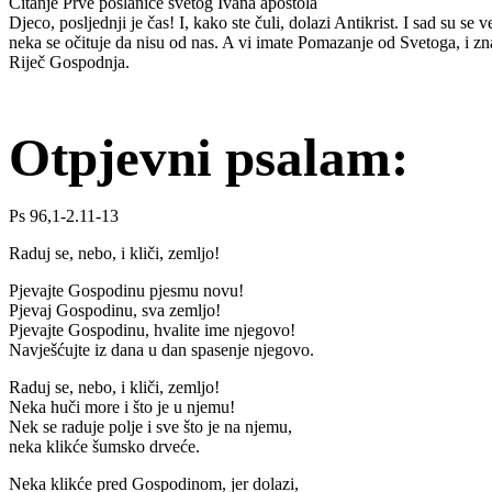
Čitanje Prve poslanice svetog Ivana apostola
Djeco, posljednji je čas! I, kako ste čuli, dolazi Antikrist. I sad su se 
neka se očituje da nisu od nas. A vi imate Pomazanje od Svetoga, i znanj
Riječ Gospodnja.
Otpjevni psalam:
Ps 96,1-2.11-13
Raduj se, nebo, i kliči, zemljo!
Pjevajte Gospodinu pjesmu novu!
Pjevaj Gospodinu, sva zemljo!
Pjevajte Gospodinu, hvalite ime njegovo!
Navješćujte iz dana u dan spasenje njegovo.
Raduj se, nebo, i kliči, zemljo!
Neka huči more i što je u njemu!
Nek se raduje polje i sve što je na njemu,
neka klikće šumsko drveće.
Neka klikće pred Gospodinom, jer dolazi,