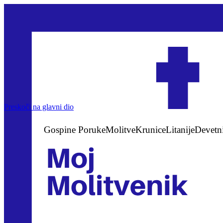
Preskoči na glavni dio
Gospine Poruke
Molitve
Krunice
Litanije
Devetn