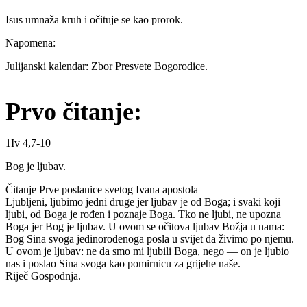
Isus umnaža kruh i očituje se kao prorok.
Napomena:
Julijanski kalendar: Zbor Presvete Bogorodice.
Prvo čitanje:
1Iv 4,7-10
Bog je ljubav.
Čitanje Prve poslanice svetog Ivana apostola
Ljubljeni, ljubimo jedni druge jer ljubav je od Boga; i svaki koji
ljubi, od Boga je rođen i poznaje Boga. Tko ne ljubi, ne upozna
Boga jer Bog je ljubav. U ovom se očitova ljubav Božja u nama:
Bog Sina svoga jedinorođenoga posla u svijet da živimo po njemu.
U ovom je ljubav: ne da smo mi ljubili Boga, nego — on je ljubio
nas i poslao Sina svoga kao pomirnicu za grijehe naše.
Riječ Gospodnja.