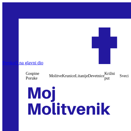
Gospine Poruke
Preskoči na glavni dio
Molitve
Krunice
Litanije
Devetnice
Križni put
Sveci