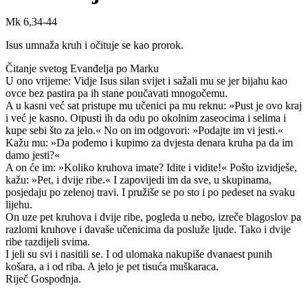
Mk 6,34-44
Isus umnaža kruh i očituje se kao prorok.
Čitanje svetog Evanđelja po Marku
U ono vrijeme: Vidje Isus silan svijet i sažali mu se jer bijahu kao
ovce bez pastira pa ih stane poučavati mnogočemu.
A u kasni već sat pristupe mu učenici pa mu reknu: »Pust je ovo kraj
i već je kasno. Otpusti ih da odu po okolnim zaseocima i selima i
kupe sebi što za jelo.« No on im odgovori: »Podajte im vi jesti.«
Kažu mu: »Da pođemo i kupimo za dvjesta denara kruha pa da im
damo jesti?«
A on će im: »Koliko kruhova imate? Idite i vidite!« Pošto izvidješe,
kažu: »Pet, i dvije ribe.« I zapovijedi im da sve, u skupinama,
posjedaju po zelenoj travi. I pružiše se po sto i po pedeset na svaku
lijehu.
On uze pet kruhova i dvije ribe, pogleda u nebo, izreče blagoslov pa
razlomi kruhove i davaše učenicima da posluže ljude. Tako i dvije
ribe razdijeli svima.
I jeli su svi i nasitili se. I od ulomaka nakupiše dvanaest punih
košara, a i od riba. A jelo je pet tisuća muškaraca.
Riječ Gospodnja.