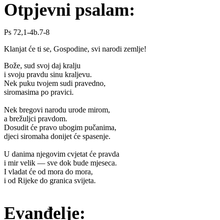
Otpjevni psalam:
Ps 72,1-4b.7-8
Klanjat će ti se, Gospodine, svi narodi zemlje!
Bože, sud svoj daj kralju
i svoju pravdu sinu kraljevu.
Nek puku tvojem sudi pravedno,
siromasima po pravici.
Nek bregovi narodu urode mirom,
a brežuljci pravdom.
Dosudit će pravo ubogim pučanima,
djeci siromaha donijet će spasenje.
U danima njegovim cvjetat će pravda
i mir velik — sve dok bude mjeseca.
I vladat će od mora do mora,
i od Rijeke do granica svijeta.
Evanđelje: