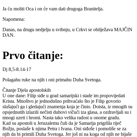
Ja ću moliti Oca i on će vam dati drugoga Branitelja.
Napomena:
Danas, na drugu nedjelju u svibnju, u Crkvi se obilježava MAJČIN
DAN.
Prvo čitanje:
Dj 8,5-8.14-17
Polagahu ruke na njih i oni primahu Duha Svetoga.
Čitanje Djela apostolskih
U one dane: Filip siđe u grad samarijski i stade im propovijedati
Krista. Mnoštvo je jednodušno prihvaćalo što je Filip govorio
slušajući ga i gledajući znamenja koja je činio. Doista, iz mnogih su
opsjednutih izlazili nečisti duhovi vičući iza glasa, a ozdravljali su i
mnogi uzeti i hromi. Nasta tako velika radost u onome gradu.
Kad su apostoli u Jeruzalemu čuli da je Samarija prigrlila riječ
Božju, poslaše k njima Petra i Ivana. Oni siđoše i pomoliše se za
njih da bi primili Duha Svetoga. Jer još ni na koga od njih ne bijaše