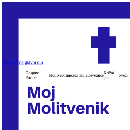
Gospine Poruke
Preskoči na glavni dio
Molitve
Krunice
Litanije
Devetnice
Križni put
Sveci