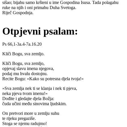
sišao; bijahu samo kršteni u ime Gospodina Isusa. Tada polagahu
ruke na njih i oni primahu Duha Svetoga.
Riječ Gospodnja.
Otpjevni psalam:
Ps 66,1-3a.4-7a.16.20
Kliči Bogu, sva zemljo.
Kliči Bogu, sva zemljo,
opjevaj slavu imena njegova,
podaj mu hvalu dostojnu.
Recite Bogu: »Kako su potresna djela tvoja!«
»Sva zemlja nek ti se klanja i nek ti pjeva,
neka pjeva tvom imenu!«
Dođite i gledajte djela Božja:
čuda učini među sinovima ljudskim.
On pretvori more u zemlju suhu
te rijeku pregaziše.
Stoga se njemu radujmo!