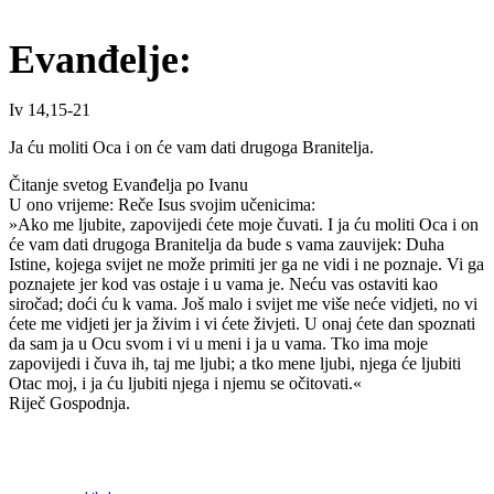
Evanđelje:
Iv 14,15-21
Ja ću moliti Oca i on će vam dati drugoga Branitelja.
Čitanje svetog Evanđelja po Ivanu
U ono vrijeme: Reče Isus svojim učenicima:
»Ako me ljubite, zapovijedi ćete moje čuvati. I ja ću moliti Oca i on
će vam dati drugoga Branitelja da bude s vama zauvijek: Duha
Istine, kojega svijet ne može primiti jer ga ne vidi i ne poznaje. Vi ga
poznajete jer kod vas ostaje i u vama je. Neću vas ostaviti kao
siročad; doći ću k vama. Još malo i svijet me više neće vidjeti, no vi
ćete me vidjeti jer ja živim i vi ćete živjeti. U onaj ćete dan spoznati
da sam ja u Ocu svom i vi u meni i ja u vama. Tko ima moje
zapovijedi i čuva ih, taj me ljubi; a tko mene ljubi, njega će ljubiti
Otac moj, i ja ću ljubiti njega i njemu se očitovati.«
Riječ Gospodnja.
Priredio: Anto S.