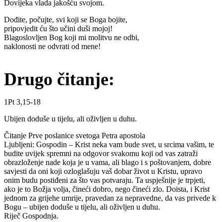
Dovijeka vlada jakošću svojom.
Dođite, počujte, svi koji se Boga bojite,
pripovjedit ću što učini duši mojoj!
Blagoslovljen Bog koji mi molitvu ne odbi,
naklonosti ne odvrati od mene!
Drugo čitanje:
1Pt 3,15-18
Ubijen doduše u tijelu, ali oživljen u duhu.
Čitanje Prve poslanice svetoga Petra apostola
Ljubljeni: Gospodin – Krist neka vam bude svet, u srcima vašim, te
budite uvijek spremni na odgovor svakomu koji od vas zatraži
obrazloženje nade koja je u vama, ali blago i s poštovanjem, dobre
savjesti da oni koji ozloglašuju vaš dobar život u Kristu, upravo
onim budu postiđeni za što vas potvaraju. Ta uspješnije je trpjeti,
ako je to Božja volja, čineći dobro, nego čineći zlo. Doista, i Krist
jednom za grijehe umrije, pravedan za nepravedne, da vas privede k
Bogu – ubijen doduše u tijelu, ali oživljen u duhu.
Riječ Gospodnja.