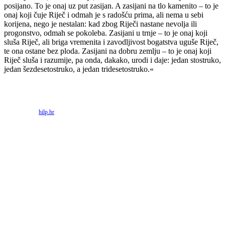
posijano. To je onaj uz put zasijan. A zasijani na tlo kamenito – to je
onaj koji čuje Riječ i odmah je s radošću prima, ali nema u sebi
korijena, nego je nestalan: kad zbog Riječi nastane nevolja ili
progonstvo, odmah se pokoleba. Zasijani u trnje – to je onaj koji
sluša Riječ, ali briga vremenita i zavodljivost bogatstva uguše Riječ,
te ona ostane bez ploda. Zasijani na dobru zemlju – to je onaj koji
Riječ sluša i razumije, pa onda, dakako, urodi i daje: jedan stostruko,
jedan šezdesetostruko, a jedan tridesetostruko.«
Priredio: Anto S.
Izvor:
hilp.hr