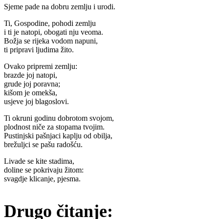
Sjeme pade na dobru zemlju i urodi.
Ti, Gospodine, pohodi zemlju
i ti je natopi, obogati nju veoma.
Božja se rijeka vodom napuni,
ti pripravi ljudima žito.
Ovako pripremi zemlju:
brazde joj natopi,
grude joj poravna;
kišom je omekša,
usjeve joj blagoslovi.
Ti okruni godinu dobrotom svojom,
plodnost niče za stopama tvojim.
Pustinjski pašnjaci kaplju od obilja,
brežuljci se pašu radošću.
Livade se kite stadima,
doline se pokrivaju žitom:
svagdje klicanje, pjesma.
Drugo čitanje: