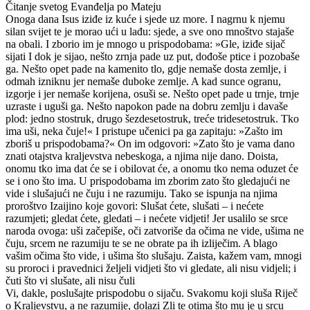
Čitanje svetog Evanđelja po Mateju
Onoga dana Isus iziđe iz kuće i sjede uz more. I nagrnu k njemu
silan svijet te je morao ući u lađu: sjede, a sve ono mnoštvo stajaše
na obali. I zborio im je mnogo u prispodobama: »Gle, iziđe sijač
sijati I dok je sijao, nešto zrnja pade uz put, dođoše ptice i pozobaše
ga. Nešto opet pade na kamenito tlo, gdje nemaše dosta zemlje, i
odmah izniknu jer nemaše duboke zemlje. A kad sunce ogranu,
izgorje i jer nemaše korijena, osuši se. Nešto opet pade u trnje, trnje
uzraste i uguši ga. Nešto napokon pade na dobru zemlju i davaše
plod: jedno stostruk, drugo šezdesetostruk, treće tridesetostruk. Tko
ima uši, neka čuje!« I pristupe učenici pa ga zapitaju: »Zašto im
zboriš u prispodobama?« On im odgovori: »Zato što je vama dano
znati otajstva kraljevstva nebeskoga, a njima nije dano. Doista,
onomu tko ima dat će se i obilovat će, a onomu tko nema oduzet će
se i ono što ima. U prispodobama im zborim zato što gledajući ne
vide i slušajući ne čuju i ne razumiju. Tako se ispunja na njima
proroštvo Izaijino koje govori: Slušat ćete, slušati – i nećete
razumjeti; gledat ćete, gledati – i nećete vidjeti! Jer usalilo se srce
naroda ovoga: uši začepiše, oči zatvoriše da očima ne vide, ušima ne
čuju, srcem ne razumiju te se ne obrate pa ih izliječim. A blago
vašim očima što vide, i ušima što slušaju. Zaista, kažem vam, mnogi
su proroci i pravednici željeli vidjeti što vi gledate, ali nisu vidjeli; i
čuti što vi slušate, ali nisu čuli
Vi, dakle, poslušajte prispodobu o sijaču. Svakomu koji sluša Riječ
o Kraljevstvu, a ne razumije, dolazi Zli te otima što mu je u srcu