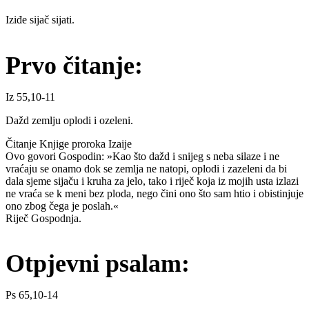
Iziđe sijač sijati.
Prvo čitanje:
Iz 55,10-11
Dažd zemlju oplodi i ozeleni.
Čitanje Knjige proroka Izaije
Ovo govori Gospodin: »Kao što dažd i snijeg s neba silaze i ne
vraćaju se onamo dok se zemlja ne natopi, oplodi i zazeleni da bi
dala sjeme sijaču i kruha za jelo, tako i riječ koja iz mojih usta izlazi
ne vraća se k meni bez ploda, nego čini ono što sam htio i obistinjuje
ono zbog čega je poslah.«
Riječ Gospodnja.
Otpjevni psalam:
Ps 65,10-14