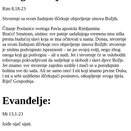
Rim 8,18-23
Stvorenje sa svom žudnjom iščekuje objavljenje sinova Božjih.
Čitanje Poslanice svetoga Pavla apostola Rimljanima
Braćo! Smatram, uistinu: sve patnje sadašnjega vremena nisu ništa
prema budućoj slavi koja se ima očitovati u nama. Doista, stvorenje
sa svom žudnjom iščekuje ovo objavljenje sinova Božjih: stvorenje
je uistinu podvrgnuto ispraznosti – ne po svojoj volji, nego zbog
onoga koji ga podvrgnu – ali u nadi. Jer i stvorenje će se osloboditi
robovanja pokvarljivosti da sudjeluje u slobodi i slavi djece Božje.
Jer znamo: sve stvorenje zajedno uzdiše i muči se u porođajnim
bolima sve do sada. Ali ne samo ono! I mi koji imamo prvine Duha,
i mi u sebi uzdišemo iščekujući posinstvo, otkupljenje svoga tijela.
Riječ Gospodnja.
Evanđelje:
Mt 13,1-23
Iziđe sijač sijati.