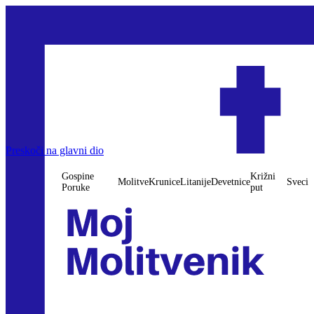
Gospine Poruke
Preskoči na glavni dio
Molitve
Krunice
Litanije
Devetnice
Križni put
Sveci