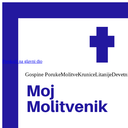
Preskoči na glavni dio
Gospine Poruke
Molitve
Krunice
Litanije
Devetn