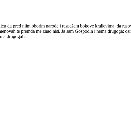
u da pred njim oborim narode i raspašem bokove kraljevima, da rastvo
h, imenovah te premda me znao nisi. Ja sam Gospodin i nema drugoga; o
nema drugoga!«