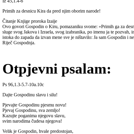
Iz 45,1.4-6
Primih za desnicu Kira da pred njim oborim narode!
Čitanje Knjige proroka Izaije
Ovo govori Gospodin o Kiru, pomazaniku svome: »Primih ga za desnic
sluge svog Jakova i Izraela, svog izabranika, po imenu ja te pozva
istoka do zapada da izvan mene sve je ništavilo: Ja sam Gospodin i 
Riječ Gospodnja.
Otpjevni psalam:
Ps 96,1.3-5.7-10a.10c
Dajte Gospodinu slavu i silu!
Pjevajte Gospodinu pjesmu novu!
Pjevaj Gospodinu, sva zemljo!
Kazujte poganima njegovu slavu,
svim narodima čudesa njegova!
Velik je Gospodin, hvale predostojan,