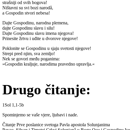
strašniji od svih bogova!
Ništavni su svi bozi narodâ,
a Gospodin stvori nebesa!
Dajte Gospodinu, narodna plemena,
dajte Gospodinu slavu i silu!
Dajte Gospodinu slavu imena njegova!
Prinesite žrtvu i uđite u dvorove njegove!
Poklonite se Gospodinu u sjaju svetosti njegove!
Strepi pred njim, sva zemljo!
Nek se govori među poganima:
»Gospodin kraljuje, narodima pravedno upravlja.«
Drugo čitanje:
1Sol 1,1-5b
Spominjemo se vaše vjere, ljubavi i nade.
Čitanje Prve poslanice svetoga Pavla apostola Solunjanima
Pavao, Silvan i Timotej Crkvi Solunjanâ u Bogu Ocu i Gospodinu Isus