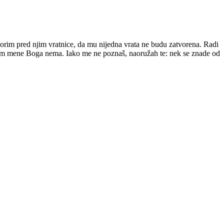
rim pred njim vratnice, da mu nijedna vrata ne budu zatvorena. Radi
sim mene Boga nema. Iako me ne poznaš, naoružah te: nek se znade od