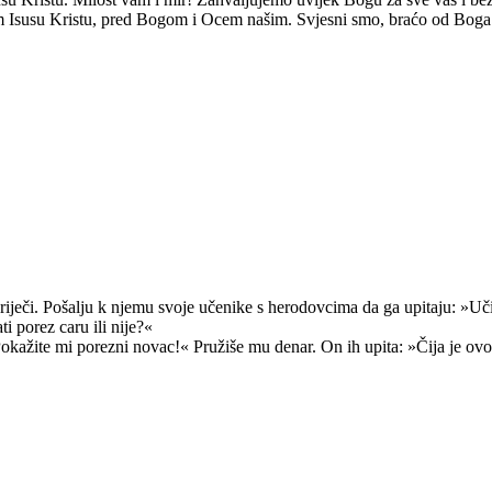
m Isusu Kristu, pred Bogom i Ocem našim. Svjesni smo, braćo od Boga l
riječi. Pošalju k njemu svoje učenike s herodovcima da ga upitaju: »Učite
ati porez caru ili nije?«
Pokažite mi porezni novac!« Pružiše mu denar. On ih upita: »Čija je ov