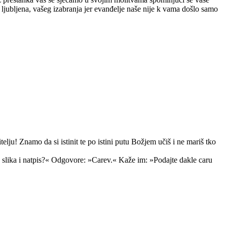
jubljena, vašeg izabranja jer evanđelje naše nije k vama došlo samo
lju! Znamo da si istinit te po istini putu Božjem učiš i ne mariš tko
o slika i natpis?« Odgovore: »Carev.« Kaže im: »Podajte dakle caru