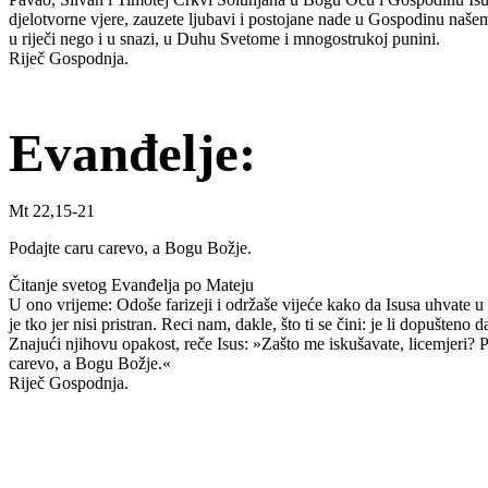
djelotvorne vjere, zauzete ljubavi i postojane nade u Gospodinu naše
u riječi nego i u snazi, u Duhu Svetome i mnogostrukoj punini.
Riječ Gospodnja.
Evanđelje:
Mt 22,15-21
Podajte caru carevo, a Bogu Božje.
Čitanje svetog Evanđelja po Mateju
U ono vrijeme: Odoše farizeji i održaše vijeće kako da Isusa uhvate u 
je tko jer nisi pristran. Reci nam, dakle, što ti se čini: je li dopušteno d
Znajući njihovu opakost, reče Isus: »Zašto me iskušavate, licemjeri? 
carevo, a Bogu Božje.«
Riječ Gospodnja.
Priredio: Anto S.