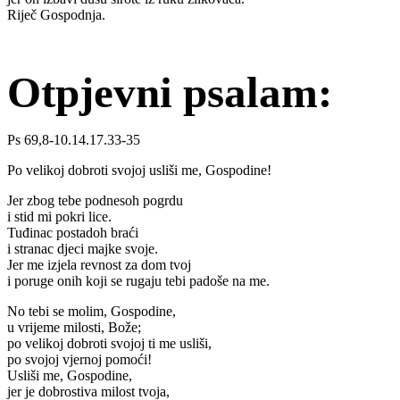
Riječ Gospodnja.
Otpjevni psalam:
Ps 69,8-10.14.17.33-35
Po velikoj dobroti svojoj usliši me, Gospodine!
Jer zbog tebe podnesoh pogrdu
i stid mi pokri lice.
Tuđinac postadoh braći
i stranac djeci majke svoje.
Jer me izjela revnost za dom tvoj
i poruge onih koji se rugaju tebi padoše na me.
No tebi se molim, Gospodine,
u vrijeme milosti, Bože;
po velikoj dobroti svojoj ti me usliši,
po svojoj vjernoj pomoći!
Usliši me, Gospodine,
jer je dobrostiva milost tvoja,