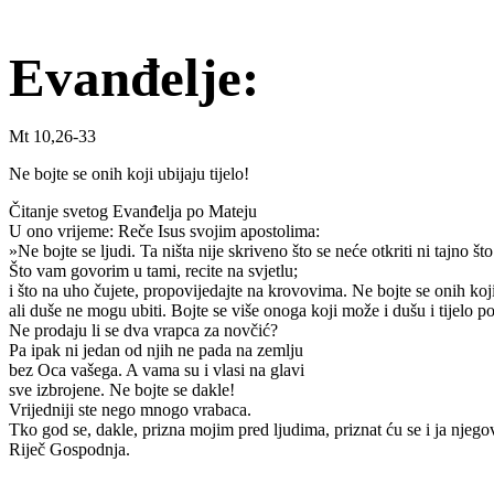
Evanđelje:
Mt 10,26-33
Ne bojte se onih koji ubijaju tijelo!
Čitanje svetog Evanđelja po Mateju
U ono vrijeme: Reče Isus svojim apostolima:
»Ne bojte se ljudi. Ta ništa nije skriveno što se neće otkriti ni tajno št
Što vam govorim u tami, recite na svjetlu;
i što na uho čujete, propovijedajte na krovovima. Ne bojte se onih koji 
ali duše ne mogu ubiti. Bojte se više onoga koji može i dušu i tijelo p
Ne prodaju li se dva vrapca za novčić?
Pa ipak ni jedan od njih ne pada na zemlju
bez Oca vašega. A vama su i vlasi na glavi
sve izbrojene. Ne bojte se dakle!
Vrijedniji ste nego mnogo vrabaca.
Tko god se, dakle, prizna mojim pred ljudima, priznat ću se i ja njeg
Riječ Gospodnja.