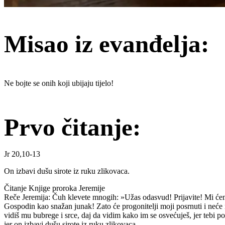
Misao iz evanđelja:
Ne bojte se onih koji ubijaju tijelo!
Prvo čitanje:
Jr 20,10-13
On izbavi dušu sirote iz ruku zlikovaca.
Čitanje Knjige proroka Jeremije
Reče Jeremija: Čuh klevete mnogih: »Užas odasvud! Prijavite! Mi ćemo
Gospodin kao snažan junak! Zato će progonitelji moji posrnuti i neće 
vidiš mu bubrege i srce, daj da vidim kako im se osvećuješ, jer tebi 
jer on izbavi dušu sirote iz ruku zlikovaca.