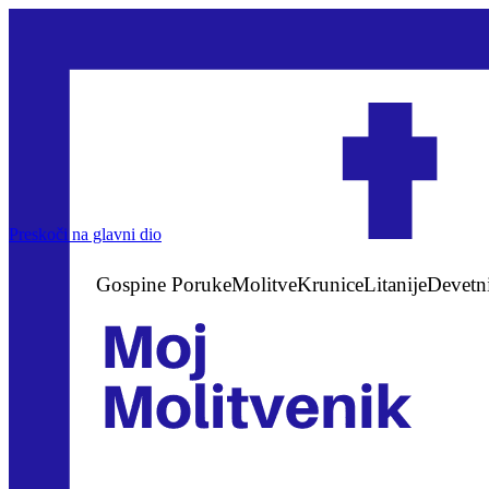
Preskoči na glavni dio
Gospine Poruke
Molitve
Krunice
Litanije
Devetn