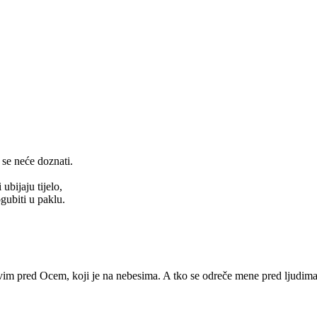
o se neće doznati.
ubijaju tijelo,
ogubiti u paklu.
ovim pred Ocem, koji je na nebesima. A tko se odreče mene pred ljudima