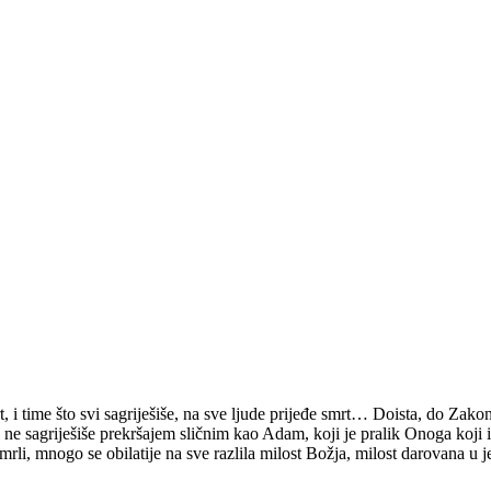
 i time što svi sagriješiše, na sve ljude prijeđe smrt… Doista, do Zakona
 ne sagriješiše prekršajem sličnim kao Adam, koji je pralik Onoga koji 
rli, mnogo se obilatije na sve razlila milost Božja, milost darovana u 