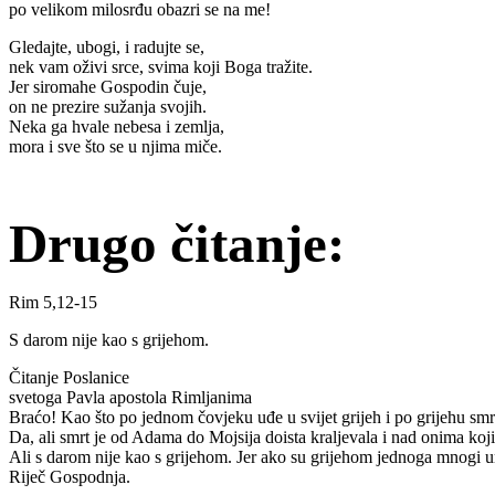
po velikom milosrđu obazri se na me!
Gledajte, ubogi, i radujte se,
nek vam oživi srce, svima koji Boga tražite.
Jer siromahe Gospodin čuje,
on ne prezire sužanja svojih.
Neka ga hvale nebesa i zemlja,
mora i sve što se u njima miče.
Drugo čitanje:
Rim 5,12-15
S darom nije kao s grijehom.
Čitanje Poslanice
svetoga Pavla apostola Rimljanima
Braćo! Kao što po jednom čovjeku uđe u svijet grijeh i po grijehu smrt,
Da, ali smrt je od Adama do Mojsija doista kraljevala i nad onima koji
Ali s darom nije kao s grijehom. Jer ako su grijehom jednoga mnogi um
Riječ Gospodnja.