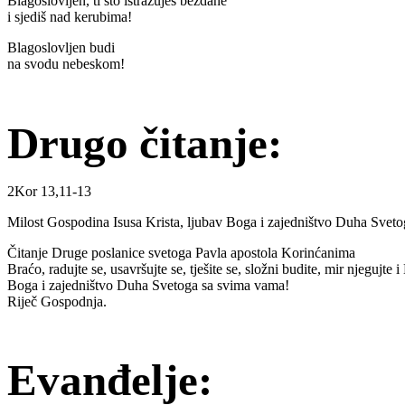
Blagoslovljen, ti što istražuješ bezdane
i sjediš nad kerubima!
Blagoslovljen budi
na svodu nebeskom!
Drugo čitanje:
2Kor 13,11-13
Milost Gospodina Isusa Krista, ljubav Boga i zajedništvo Duha Sveto
Čitanje Druge poslanice svetoga Pavla apostola Korinćanima
Braćo, radujte se, usavršujte se, tješite se, složni budite, mir njegujt
Boga i zajedništvo Duha Svetoga sa svima vama!
Riječ Gospodnja.
Evanđelje: