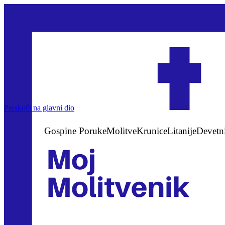
Preskoči na glavni dio
Gospine Poruke
Molitve
Krunice
Litanije
Devetn