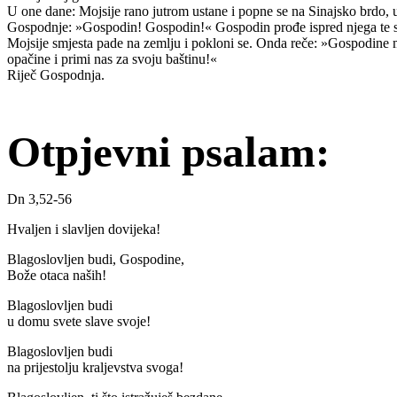
U one dane: Mojsije rano jutrom ustane i popne se na Sinajsko brdo, 
Gospodnje: »Gospodin! Gospodin!« Gospodin prođe ispred njega te se 
Mojsije smjesta pade na zemlju i pokloni se. Onda reče: »Gospodine m
opačine i primi nas za svoju baštinu!«
Riječ Gospodnja.
Otpjevni psalam:
Dn 3,52-56
Hvaljen i slavljen dovijeka!
Blagoslovljen budi, Gospodine,
Bože otaca naših!
Blagoslovljen budi
u domu svete slave svoje!
Blagoslovljen budi
na prijestolju kraljevstva svoga!