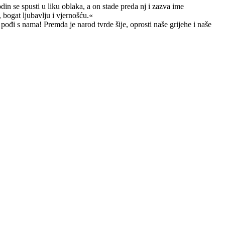
n se spusti u liku oblaka, a on stade preda nj i zazva ime
bogat ljubavlju i vjernošću.«
đi s nama! Premda je narod tvrde šije, oprosti naše grijehe i naše