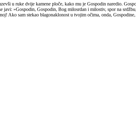
uzevši u ruke dvije kamene ploče, kako mu je Gospodin naredio. Gospodi
javi: »Gospodin, Gospodin, Bog milosrdan i milostiv, spor na srdžbu, 
oj! Ako sam stekao blagonaklonost u tvojim očima, onda, Gospodine, po