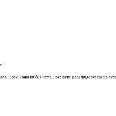
ga!
e i Bog ljubavi i mira bit će s vama. Pozdravite jedni druge svetim cjelo