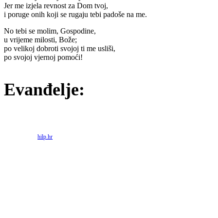
Jer me izjela revnost za Dom tvoj,
i poruge onih koji se rugaju tebi padoše na me.
No tebi se molim, Gospodine,
u vrijeme milosti, Bože;
po velikoj dobroti svojoj ti me usliši,
po svojoj vjernoj pomoći!
Evanđelje:
Priredio: Anto S.
Izvor:
hilp.hr