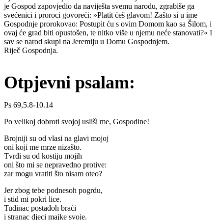
je Gospod zapovjedio da naviješta svemu narodu, zgrabiše ga
svećenici i proroci govoreći: »Platit ćeš glavom! Zašto si u ime
Gospodnje prorokovao: Postupit ću s ovim Domom kao sa Šilom, i
ovaj će grad biti opustošen, te nitko više u njemu neće stanovati?« I
sav se narod skupi na Jeremiju u Domu Gospodnjem.
Riječ Gospodnja.
Otpjevni psalam:
Ps 69,5.8-10.14
Po velikoj dobroti svojoj usliši me, Gospodine!
Brojniji su od vlasi na glavi mojoj
oni koji me mrze nizašto.
Tvrđi su od kostiju mojih
oni što mi se nepravedno protive:
zar mogu vratiti što nisam oteo?
Jer zbog tebe podnesoh pogrdu,
i stid mi pokri lice.
Tuđinac postadoh braći
i stranac djeci majke svoje.