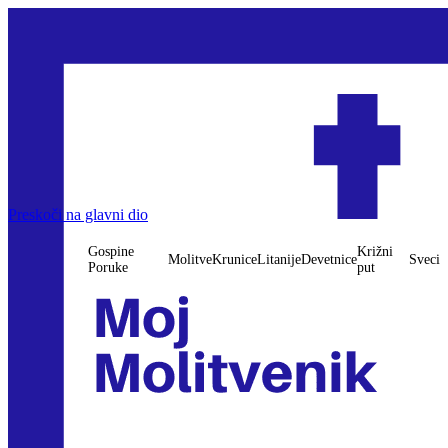
Preskoči na glavni dio
Gospine
Križni
Molitve
Krunice
Litanije
Devetnice
Sveci
Poruke
put