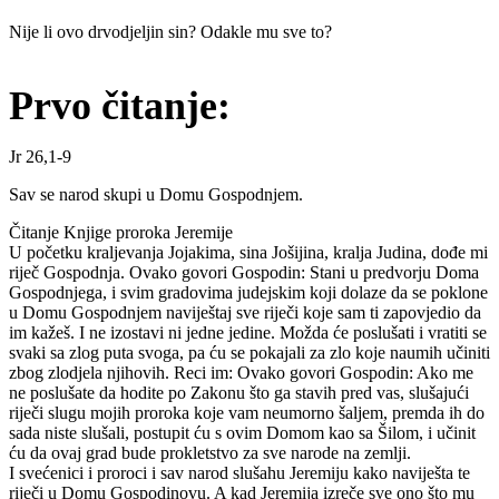
Nije li ovo drvodjeljin sin? Odakle mu sve to?
Prvo čitanje:
Jr 26,1-9
Sav se narod skupi u Domu Gospodnjem.
Čitanje Knjige proroka Jeremije
U početku kraljevanja Jojakima, sina Jošijina, kralja Judina, dođe mi
riječ Gospodnja. Ovako govori Gospodin: Stani u predvorju Doma
Gospodnjega, i svim gradovima judejskim koji dolaze da se poklone
u Domu Gospodnjem naviještaj sve riječi koje sam ti zapovjedio da
im kažeš. I ne izostavi ni jedne jedine. Možda će poslušati i vratiti se
svaki sa zlog puta svoga, pa ću se pokajali za zlo koje naumih učiniti
zbog zlodjela njihovih. Reci im: Ovako govori Gospodin: Ako me
ne poslušate da hodite po Zakonu što ga stavih pred vas, slušajući
riječi slugu mojih proroka koje vam neumorno šaljem, premda ih do
sada niste slušali, postupit ću s ovim Domom kao sa Šilom, i učinit
ću da ovaj grad bude prokletstvo za sve narode na zemlji.
I svećenici i proroci i sav narod slušahu Jeremiju kako naviješta te
riječi u Domu Gospodinovu. A kad Jeremija izreče sve ono što mu