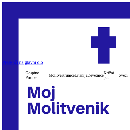
Gospine Poruke
Preskoči na glavni dio
Molitve
Krunice
Litanije
Devetnice
Križni put
Sveci