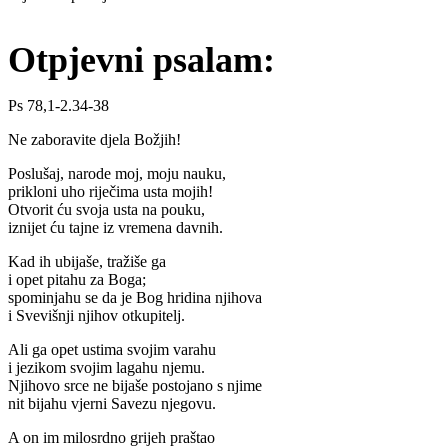
Otpjevni psalam:
Ps 78,1-2.34-38
Ne zaboravite djela Božjih!
Poslušaj, narode moj, moju nauku,
prikloni uho riječima usta mojih!
Otvorit ću svoja usta na pouku,
iznijet ću tajne iz vremena davnih.
Kad ih ubijaše, tražiše ga
i opet pitahu za Boga;
spominjahu se da je Bog hridina njihova
i Svevišnji njihov otkupitelj.
Ali ga opet ustima svojim varahu
i jezikom svojim lagahu njemu.
Njihovo srce ne bijaše postojano s njime
nit bijahu vjerni Savezu njegovu.
A on im milosrdno grijeh praštao