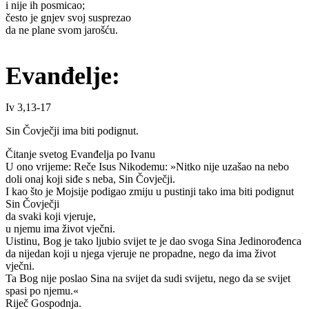
i nije ih posmicao;
često je gnjev svoj susprezao
da ne plane svom jarošću.
Evanđelje:
Iv 3,13-17
Sin Čovječji ima biti podignut.
Čitanje svetog Evanđelja po Ivanu
U ono vrijeme: Reče Isus Nikodemu: »Nitko nije uzašao na nebo
doli onaj koji siđe s neba, Sin Čovječji.
I kao što je Mojsije podigao zmiju u pustinji tako ima biti podignut
Sin Čovječji
da svaki koji vjeruje,
u njemu ima život vječni.
Uistinu, Bog je tako ljubio svijet te je dao svoga Sina Jedinorođenca
da nijedan koji u njega vjeruje ne propadne, nego da ima život
vječni.
Ta Bog nije poslao Sina na svijet da sudi svijetu, nego da se svijet
spasi po njemu.«
Riječ Gospodnja.