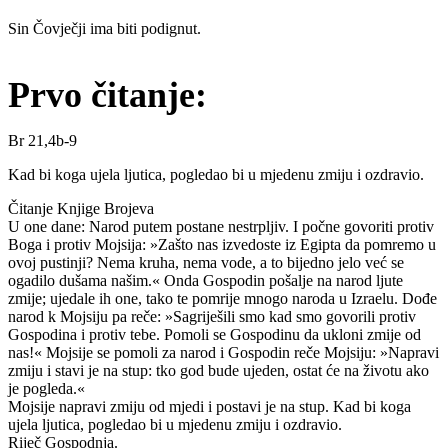
Sin Čovječji ima biti podignut.
Prvo čitanje:
Br 21,4b-9
Kad bi koga ujela ljutica, pogledao bi u mjedenu zmiju i ozdravio.
Čitanje Knjige Brojeva
U one dane: Narod putem postane nestrpljiv. I počne govoriti protiv
Boga i protiv Mojsija: »Zašto nas izvedoste iz Egipta da pomremo u
ovoj pustinji? Nema kruha, nema vode, a to bijedno jelo već se
ogadilo dušama našim.« Onda Gospodin pošalje na narod ljute
zmije; ujedale ih one, tako te pomrije mnogo naroda u Izraelu. Dođe
narod k Mojsiju pa reče: »Sagriješili smo kad smo govorili protiv
Gospodina i protiv tebe. Pomoli se Gospodinu da ukloni zmije od
nas!« Mojsije se pomoli za narod i Gospodin reče Mojsiju: »Napravi
zmiju i stavi je na stup: tko god bude ujeden, ostat će na životu ako
je pogleda.«
Mojsije napravi zmiju od mjedi i postavi je na stup. Kad bi koga
ujela ljutica, pogledao bi u mjedenu zmiju i ozdravio.
Riječ Gospodnja.