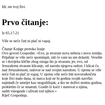
Idi, sin tvoj živi.
Prvo čitanje:
Iz 65,17-21
Više se neće čuti ni plač ni vapaj.
Čitanje Knjige proroka Izaije
Ovo govori Gospodin: »Evo, ja stvaram nova nebesa i novu zemlju.
Prijašnje se više neće spominjati, niti će vam na um dolaziti. Veselite
se i dovijeka kličite zbog onoga što ja stvaram; jer, evo, od
Jeruzalema stvaram klicanje, od naroda njegova radost. I klicat ću
nad Jeruzalemom, radovat se nad svojim narodom. U njemu se više
neće čuti ni plač ni vapaj. U njemu više neće biti novorođenčeta
koje živi malo dana, ni starca koji ne bi godina svojih navršio:
najmlađi će umrijet kao stogodišnjak, a tko ne doživi stotinu godina,
prokletim će se smatrati. Gradit će kuće i stanovat u njima,
saditi vinograde i uživati rod njihov.«
Riječ Gospodnja.