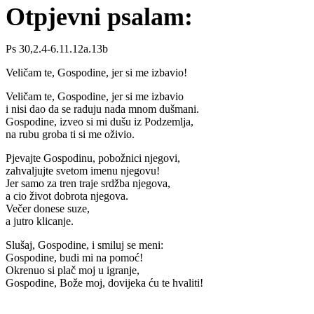
Otpjevni psalam:
Ps 30,2.4-6.11.12a.13b
Veličam te, Gospodine, jer si me izbavio!
Veličam te, Gospodine, jer si me izbavio
i nisi dao da se raduju nada mnom dušmani.
Gospodine, izveo si mi dušu iz Podzemlja,
na rubu groba ti si me oživio.
Pjevajte Gospodinu, pobožnici njegovi,
zahvaljujte svetom imenu njegovu!
Jer samo za tren traje srdžba njegova,
a cio život dobrota njegova.
Večer donese suze,
a jutro klicanje.
Slušaj, Gospodine, i smiluj se meni:
Gospodine, budi mi na pomoć!
Okrenuo si plač moj u igranje,
Gospodine, Bože moj, dovijeka ću te hvaliti!