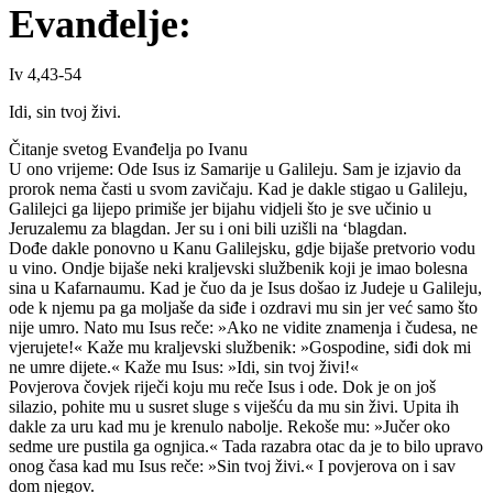
Evanđelje:
Iv 4,43-54
Idi, sin tvoj živi.
Čitanje svetog Evanđelja po Ivanu
U ono vrijeme: Ode Isus iz Samarije u Galileju. Sam je izjavio da
prorok nema časti u svom zavičaju. Kad je dakle stigao u Galileju,
Galilejci ga lijepo primiše jer bijahu vidjeli što je sve učinio u
Jeruzalemu za blagdan. Jer su i oni bili uzišli na ‘blagdan.
Dođe dakle ponovno u Kanu Galilejsku, gdje bijaše pretvorio vodu
u vino. Ondje bijaše neki kraljevski službenik koji je imao bolesna
sina u Kafarnaumu. Kad je čuo da je Isus došao iz Judeje u Galileju,
ode k njemu pa ga moljaše da siđe i ozdravi mu sin jer već samo što
nije umro. Nato mu Isus reče: »Ako ne vidite znamenja i čudesa, ne
vjerujete!« Kaže mu kraljevski službenik: »Gospodine, siđi dok mi
ne umre dijete.« Kaže mu Isus: »Idi, sin tvoj živi!«
Povjerova čovjek riječi koju mu reče Isus i ode. Dok je on još
silazio, pohite mu u susret sluge s viješću da mu sin živi. Upita ih
dakle za uru kad mu je krenulo nabolje. Rekoše mu: »Jučer oko
sedme ure pustila ga ognjica.« Tada razabra otac da je to bilo upravo
onog časa kad mu Isus reče: »Sin tvoj živi.« I povjerova on i sav
dom njegov.