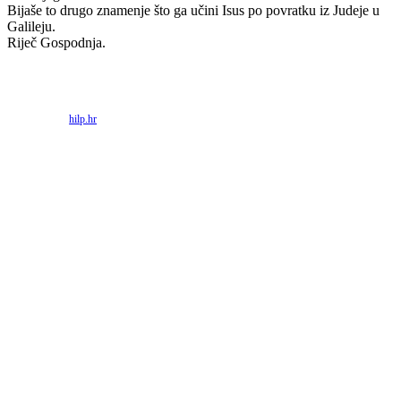
Bijaše to drugo znamenje što ga učini Isus po povratku iz Judeje u
Galileju.
Riječ Gospodnja.
Priredio: Anto S.
Izvor:
hilp.hr