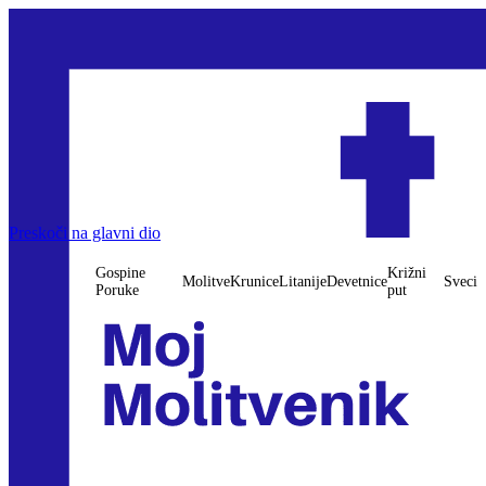
Gospine Poruke
Preskoči na glavni dio
Molitve
Krunice
Litanije
Devetnice
Križni put
Sveci