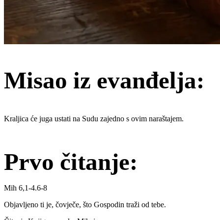
Misao iz evanđelja:
Kraljica će juga ustati na Sudu zajedno s ovim naraštajem.
Prvo čitanje:
Mih 6,1-4.6-8
Objavljeno ti je, čovječe, što Gospodin traži od tebe.