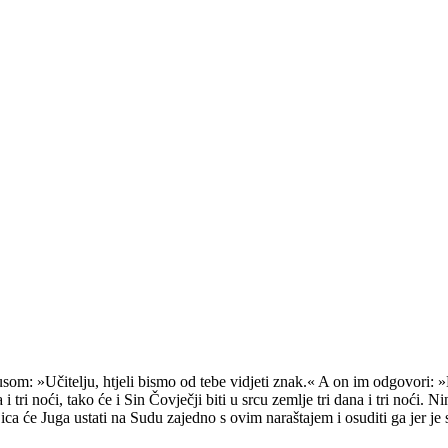
om: »Učitelju, htjeli bismo od tebe vidjeti znak.« A on im odgovori: »Na
i tri noći, tako će i Sin Čovječji biti u srcu zemlje tri dana i tri noći. N
jica će Juga ustati na Sudu zajedno s ovim naraštajem i osuditi ga jer j