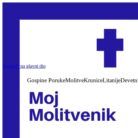
Preskoči na glavni dio
Gospine Poruke
Molitve
Krunice
Litanije
Devetn