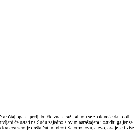
raštaj opak i preljubnički znak traži, ali mu se znak neće dati doli
inivljani će ustati na Sudu zajedno s ovim naraštajem i osuditi ga jer se
e s krajeva zemlje došla čuti mudrost Salomonovu, a evo, ovdje je i više