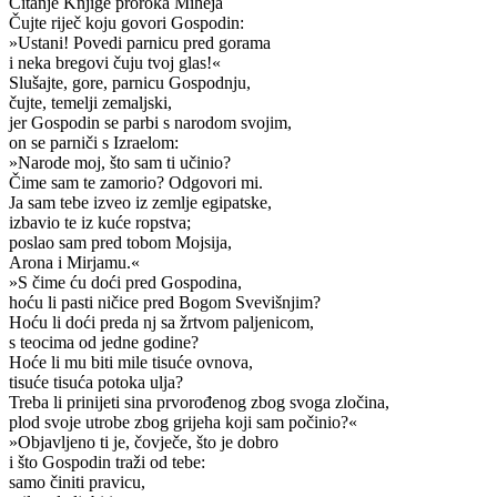
Čitanje Knjige proroka Miheja
Čujte riječ koju govori Gospodin:
»Ustani! Povedi parnicu pred gorama
i neka bregovi čuju tvoj glas!«
Slušajte, gore, parnicu Gospodnju,
čujte, temelji zemaljski,
jer Gospodin se parbi s narodom svojim,
on se parniči s Izraelom:
»Narode moj, što sam ti učinio?
Čime sam te zamorio? Odgovori mi.
Ja sam tebe izveo iz zemlje egipatske,
izbavio te iz kuće ropstva;
poslao sam pred tobom Mojsija,
Arona i Mirjamu.«
»S čime ću doći pred Gospodina,
hoću li pasti ničice pred Bogom Svevišnjim?
Hoću li doći preda nj sa žrtvom paljenicom,
s teocima od jedne godine?
Hoće li mu biti mile tisuće ovnova,
tisuće tisuća potoka ulja?
Treba li prinijeti sina prvorođenog zbog svoga zločina,
plod svoje utrobe zbog grijeha koji sam počinio?«
»Objavljeno ti je, čovječe, što je dobro
i što Gospodin traži od tebe:
samo činiti pravicu,