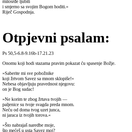
milosrđe ljubiti
i smjerno sa svojim Bogom hoditi.«
Riječ Gospodnja.
Otpjevni psalam:
Ps 50,5-6.8-9.16b-17.21.23
Onomu koji hodi stazama pravim pokazat ću spasenje Božje.
»Saberite mi sve pobožnike
koji žrtvom Savez sa mnom sklopiše!«
Nebesa objavljuju pravednost njegovu:
on je Bog sudac!
»Ne korim te zbog žrtava tvojih —
paljenice su tvoje svagda preda mnom.
Neću od doma tvog uzet junca,
ni jaraca iz tvojih torova.«
»Što nabrajaš naredbe moje,
što mećeš u usta Savez moj?