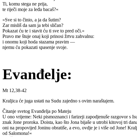
Ti, komu stega ne prija,
te riječi moje za leđa bacaš?«
»Sve si to činio, a ja da šutim?
Zar misliš da sam ja tebi sličan?
Pokazat ću te i stavit ću ti sve to pred oči.«
Pravo me štuje onaj koji prinosi žrtvu zahvalnu:
i onomu koji hoda stazama pravim —
njemu ću pokazati spasenje svoje.
Evanđelje:
Mt 12,38-42
Kraljica će juga ustati na Sudu zajedno s ovim naraštajem.
Čitanje svetog Evanđelja po Mateju
U ono vrijeme: Neki pismoznanci i farizeji zapodjenuše razgovor s Isus
znak Jone proroka. Doista, kao što Jona bijaše u utrobi kitovoj tri dana 
oni na propovijed Joninu obratiše, a evo, ovdje je i više od Jone! Kral
od Salomona!«