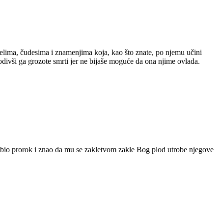
djelima, čudesima i znamenjima koja, kao što znate, po njemu učini
vši ga grozote smrti jer ne bijaše moguće da ona njime ovlada.
bio prorok i znao da mu se zakletvom zakle Bog plod utrobe njegove