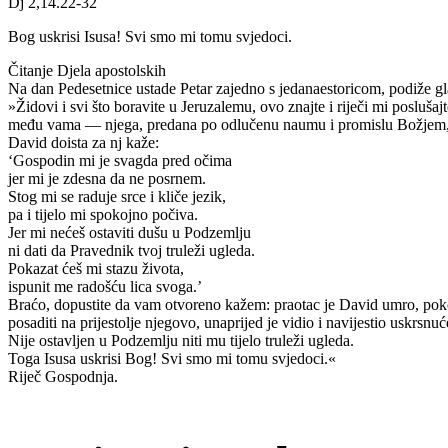
Dj 2,14.22-32
Bog uskrisi Isusa! Svi smo mi tomu svjedoci.
Čitanje Djela apostolskih
Na dan Pedesetnice ustade Petar zajedno s jedanaestoricom, podiže gla
»Židovi i svi što boravite u Jeruzalemu, ovo znajte i riječi mi poslu
među vama — njega, predana po odlučenu naumu i promislu Božjem, po
David doista za nj kaže:
‘Gospodin mi je svagda pred očima
jer mi je zdesna da ne posrnem.
Stog mi se raduje srce i kliče jezik,
pa i tijelo mi spokojno počiva.
Jer mi nećeš ostaviti dušu u Podzemlju
ni dati da Pravednik tvoj truleži ugleda.
Pokazat ćeš mi stazu života,
ispunit me radošću lica svoga.’
Braćo, dopustite da vam otvoreno kažem: praotac je David umro, pok
posaditi na prijestolje njegovo, unaprijed je vidio i navijestio uskrsnu
Nije ostavljen u Podzemlju niti mu tijelo truleži ugleda.
Toga Isusa uskrisi Bog! Svi smo mi tomu svjedoci.«
Riječ Gospodnja.