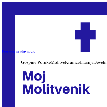
Preskoči na glavni dio
Gospine Poruke
Molitve
Krunice
Litanije
Devetn