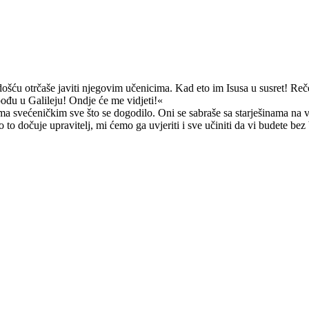
došću otrčaše javiti njegovim učenicima. Kad eto im Isusa u susret! R
 pođu u Galileju! Ondje će me vidjeti!«
rima svećeničkim sve što se dogodilo. Oni se sabraše sa starješinama na
o dočuje upravitelj, mi ćemo ga uvjeriti i sve učiniti da vi budete bez 