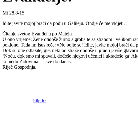
Mt 28,8-15
Idite javite mojoj braći da pođu u Galileju. Ondje će me vidjeti.
Čitanje svetog Evanđelja po Mateju
U ono vrijeme: Žene otiđoše žurno s groba te sa strahom i velikom ra
poklone. Tada im Isus reče: »Ne bojte se! Idite, javite mojoj braći da
Dok su one odlazile, gle, neki od straže dođoše u grad i javiše glava
‘Noću, dok smo mi spavali, dođoše njegovi učenici i ukradoše ga’ Ako t
to među Židovima — sve do danas.
Riječ Gospodnja.
Priredio: Anto S.
Izvor:
hilp.hr