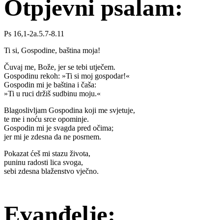
Otpjevni psalam:
Ps 16,1-2a.5.7-8.11
Ti si, Gospodine, baština moja!
Čuvaj me, Bože, jer se tebi utječem.
Gospodinu rekoh: »Ti si moj gospodar!«
Gospodin mi je baština i čaša:
»Ti u ruci držiš sudbinu moju.«
Blagoslivljam Gospodina koji me svjetuje,
te me i noću srce opominje.
Gospodin mi je svagda pred očima;
jer mi je zdesna da ne posrnem.
Pokazat ćeš mi stazu života,
puninu radosti lica svoga,
sebi zdesna blaženstvo vječno.
Evanđelje: