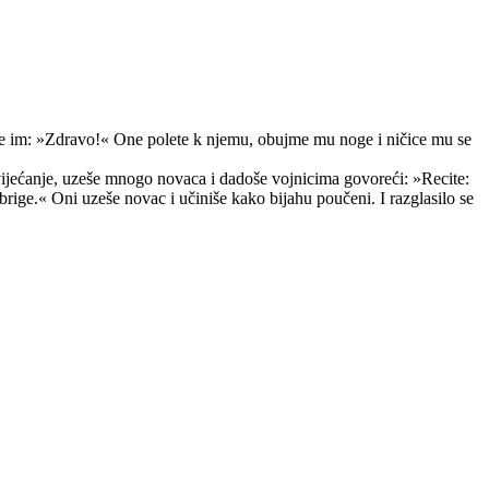
eče im: »Zdravo!« One polete k njemu, obujme mu noge i ničice mu se
 vijećanje, uzeše mnogo novaca i dadoše vojnicima govoreći: »Recite:
brige.« Oni uzeše novac i učiniše kako bijahu poučeni. I razglasilo se