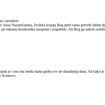
s i prozbori:
šajte: Isusa Nazarećanina, čovjeka kojega Bog pred vama potvrdi silnim 
 rukama bezakonika razapeste i pogubiste. Ali Bog ga uskrisi oslobodi
opan je i eno mu među nama groba sve do današnjeg dana. Ali kako je 
će Kristovo: