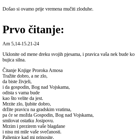
Došao si ovamo prije vremena mučiti zloduhe.
Prvo čitanje:
Am 5,14-15.21-24
Uklonite od mene dreku svojih pjesama, i pravica vaša nek bude ko
bujica silna.
Čitanje Knjige Proroka Amosa
Tražite dobro, a ne zlo,
da biste živjeli,
i da gospodin, Bog nad Vojskama,
odista s vama bude
kao što velite da jest.
Mrzite zlo, ljubite dobro,
držite pravicu na gradskim vratima,
pa će se možda Gospodin, Bog nad Vojskama,
smilovat ostatku Josipovu.
Mrzim i prezirem vaše blagdane
i nisu mi mile vaše svečanosti.
Paljenice kad mi prinosite,