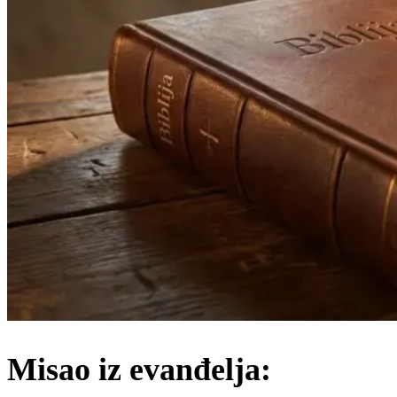
Misao iz evanđelja: