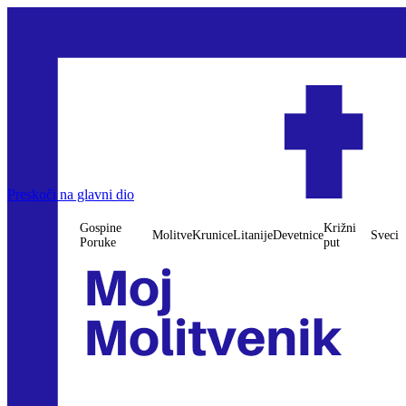
Gospine Poruke
Preskoči na glavni dio
Molitve
Krunice
Litanije
Devetnice
Križni put
Sveci