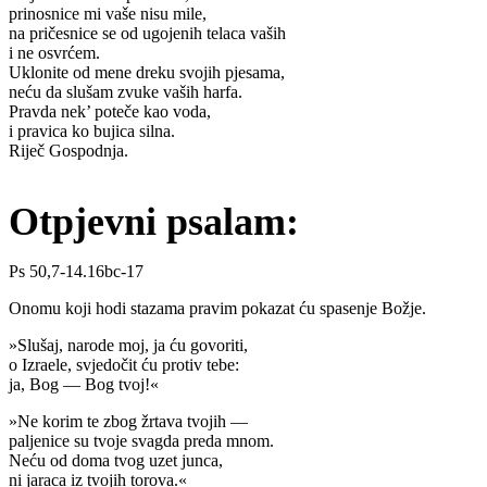
prinosnice mi vaše nisu mile,
na pričesnice se od ugojenih telaca vaših
i ne osvrćem.
Uklonite od mene dreku svojih pjesama,
neću da slušam zvuke vaših harfa.
Pravda nek’ poteče kao voda,
i pravica ko bujica silna.
Riječ Gospodnja.
Otpjevni psalam:
Ps 50,7-14.16bc-17
Onomu koji hodi stazama pravim pokazat ću spasenje Božje.
»Slušaj, narode moj, ja ću govoriti,
o Izraele, svjedočit ću protiv tebe:
ja, Bog — Bog tvoj!«
»Ne korim te zbog žrtava tvojih —
paljenice su tvoje svagda preda mnom.
Neću od doma tvog uzet junca,
ni jaraca iz tvojih torova.«