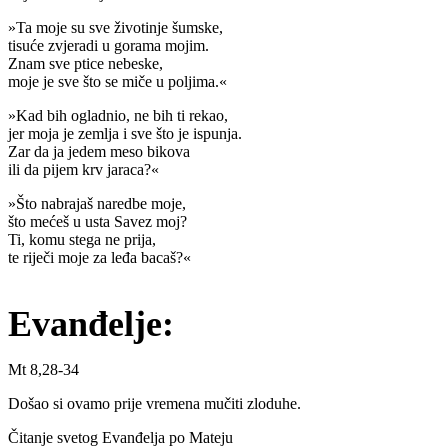
»Ta moje su sve životinje šumske,
tisuće zvjeradi u gorama mojim.
Znam sve ptice nebeske,
moje je sve što se miče u poljima.«
»Kad bih ogladnio, ne bih ti rekao,
jer moja je zemlja i sve što je ispunja.
Zar da ja jedem meso bikova
ili da pijem krv jaraca?«
»Što nabrajaš naredbe moje,
što mećeš u usta Savez moj?
Ti, komu stega ne prija,
te riječi moje za leđa bacaš?«
Evanđelje:
Mt 8,28-34
Došao si ovamo prije vremena mučiti zloduhe.
Čitanje svetog Evanđelja po Mateju