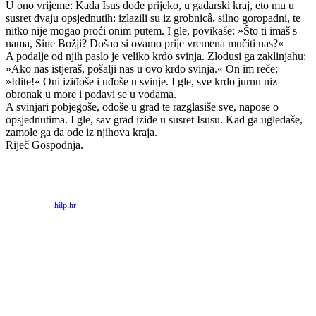
U ono vrijeme: Kada Isus dođe prijeko, u gadarski kraj, eto mu u
susret dvaju opsjednutih: izlazili su iz grobnicâ, silno goropadni, te
nitko nije mogao proći onim putem. I gle, povikaše: »Što ti imaš s
nama, Sine Božji? Došao si ovamo prije vremena mučiti nas?«
A podalje od njih paslo je veliko krdo svinja. Zlodusi ga zaklinjahu:
»Ako nas istjeraš, pošalji nas u ovo krdo svinja.« On im reče:
»Idite!« Oni iziđoše i uđoše u svinje. I gle, sve krdo jurnu niz
obronak u more i podavi se u vodama.
A svinjari pobjegoše, odoše u grad te razglasiše sve, napose o
opsjednutima. I gle, sav grad iziđe u susret Isusu. Kad ga ugledaše,
zamole ga da ode iz njihova kraja.
Riječ Gospodnja.
Priredio: Anto S.
Izvor:
hilp.hr