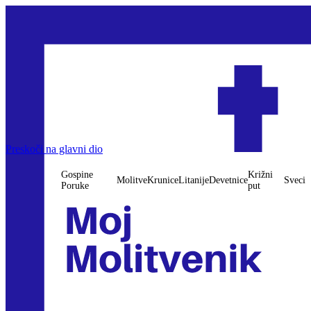
Gospine Poruke
Preskoči na glavni dio
Molitve
Krunice
Litanije
Devetnice
Križni put
Sveci