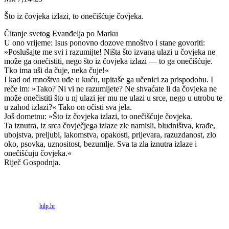
Što iz čovjeka izlazi, to onečišćuje čovjeka.
Čitanje svetog Evanđelja po Marku
U ono vrijeme: Isus ponovno dozove mnoštvo i stane govoriti:
»Poslušajte me svi i razumijte! Ništa što izvana ulazi u čovjeka ne
može ga onečistiti, nego što iz čovjeka izlazi — to ga onečišćuje.
Tko ima uši da čuje, neka čuje!«
I kad od mnoštva uđe u kuću, upitaše ga učenici za prispodobu. I
reče im: »Tako? Ni vi ne razumijete? Ne shvaćate li da čovjeka ne
može onečistiti što u nj ulazi jer mu ne ulazi u srce, nego u utrobu te
u zahod izlazi?« Tako on očisti sva jela.
Još dometnu: »Što iz čovjeka izlazi, to onečišćuje čovjeka.
Ta iznutra, iz srca čovječjega izlaze zle namisli, bludništva, krađe,
ubojstva, preljubi, lakomstva, opakosti, prijevara, razuzdanost, zlo
oko, psovka, uznositost, bezumlje. Sva ta zla iznutra izlaze i
onečišćuju čovjeka.«
Riječ Gospodnja.
Priredio: Anto S.
Izvor:
hilp.hr