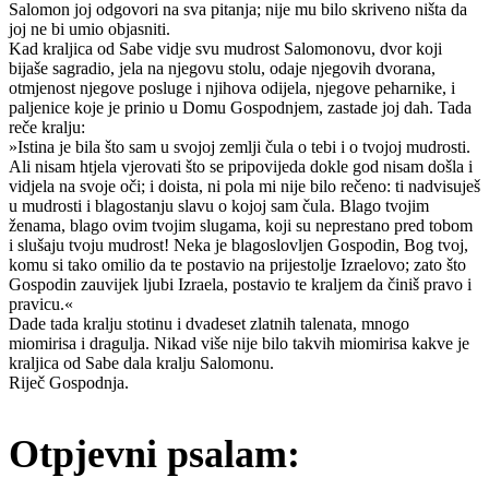
Salomon joj odgovori na sva pitanja; nije mu bilo skriveno ništa da
joj ne bi umio objasniti.
Kad kraljica od Sabe vidje svu mudrost Salomonovu, dvor koji
bijaše sagradio, jela na njegovu stolu, odaje njegovih dvorana,
otmjenost njegove posluge i njihova odijela, njegove peharnike, i
paljenice koje je prinio u Domu Gospodnjem, zastade joj dah. Tada
reče kralju:
»Istina je bila što sam u svojoj zemlji čula o tebi i o tvojoj mudrosti.
Ali nisam htjela vjerovati što se pripovijeda dokle god nisam došla i
vidjela na svoje oči; i doista, ni pola mi nije bilo rečeno: ti nadvisuješ
u mudrosti i blagostanju slavu o kojoj sam čula. Blago tvojim
ženama, blago ovim tvojim slugama, koji su neprestano pred tobom
i slušaju tvoju mudrost! Neka je blagoslovljen Gospodin, Bog tvoj,
komu si tako omilio da te postavio na prijestolje Izraelovo; zato što
Gospodin zauvijek ljubi Izraela, postavio te kraljem da činiš pravo i
pravicu.«
Dade tada kralju stotinu i dvadeset zlatnih talenata, mnogo
miomirisa i dragulja. Nikad više nije bilo takvih miomirisa kakve je
kraljica od Sabe dala kralju Salomonu.
Riječ Gospodnja.
Otpjevni psalam: