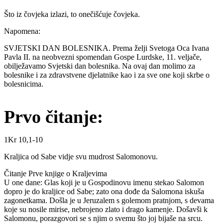
Što iz čovjeka izlazi, to onečišćuje čovjeka.
Napomena:
SVJETSKI DAN BOLESNIKA. Prema želji Svetoga Oca Ivana
Pavla II. na neobvezni spomendan Gospe Lurdske, 11. veljače,
obilježavamo Svjetski dan bolesnika. Na ovaj dan molimo za
bolesnike i za zdravstvene djelatnike kao i za sve one koji skrbe o
bolesnicima.
Prvo čitanje:
1Kr 10,1-10
Kraljica od Sabe vidje svu mudrost Salomonovu.
Čitanje Prve knjige o Kraljevima
U one dane: Glas koji je u Gospodinovu imenu stekao Salomon
dopro je do kraljice od Sabe; zato ona dođe da Salomona iskuša
zagonetkama. Došla je u Jeruzalem s golemom pratnjom, s devama
koje su nosile mirise, nebrojeno zlato i drago kamenje. Došavši k
Salomonu, porazgovori se s njim o svemu što joj bijaše na srcu.