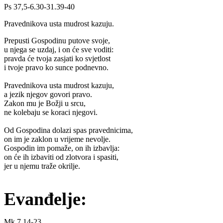
Ps 37,5-6.30-31.39-40
Pravednikova usta mudrost kazuju.
Prepusti Gospodinu putove svoje,
u njega se uzdaj, i on će sve voditi:
pravda će tvoja zasjati ko svjetlost
i tvoje pravo ko sunce podnevno.
Pravednikova usta mudrost kazuju,
a jezik njegov govori pravo.
Zakon mu je Božji u srcu,
ne kolebaju se koraci njegovi.
Od Gospodina dolazi spas pravednicima,
on im je zaklon u vrijeme nevolje.
Gospodin im pomaže, on ih izbavlja:
on će ih izbaviti od zlotvora i spasiti,
jer u njemu traže okrilje.
Evanđelje:
Mk 7,14-23