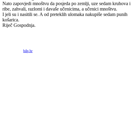
Nato zapovjedi mnoštvu da posjeda po zemlji, uze sedam kruhova i
ribe, zahvali, razlomi i davaše učenicima, a učenici mnoštvu.
I jeli su i nasitili se. A od preteklih ulomaka nakupiše sedam punih
košarica.
Riječ Gospodnja.
Priredio: Anto S.
Izvor:
hilp.hr