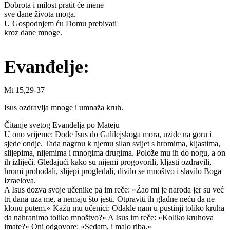
Dobrota i milost pratit će mene
sve dane života moga.
U Gospodnjem ću Domu prebivati
kroz dane mnoge.
Evanđelje:
Mt 15,29-37
Isus ozdravlja mnoge i umnaža kruh.
Čitanje svetog Evanđelja po Mateju
U ono vrijeme: Dođe Isus do Galilejskoga mora, uziđe na goru i
sjede ondje. Tada nagrnu k njemu silan svijet s hromima, kljastima,
slijepima, nijemima i mnogima drugima. Polože mu ih do nogu, a on
ih izliječi. Gledajući kako su nijemi progovorili, kljasti ozdravili,
hromi prohodali, slijepi progledali, divilo se mnoštvo i slavilo Boga
Izraelova.
A Isus dozva svoje učenike pa im reče: »Žao mi je naroda jer su već
tri dana uza me, a nemaju što jesti. Otpraviti ih gladne neću da ne
klonu putem.« Kažu mu učenici: Odakle nam u pustinji toliko kruha
da nahranimo toliko mnoštvo?« A Isus im reče: »Koliko kruhova
imate?« Oni odgovore: »Sedam, i malo riba.«