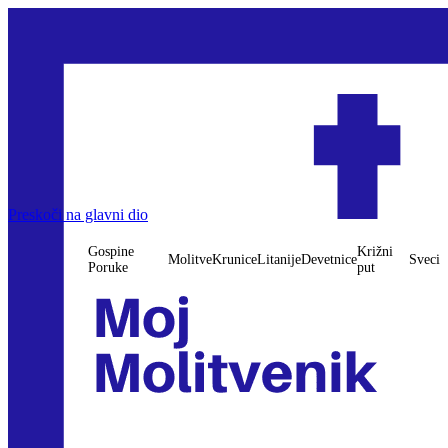
Gospine Poruke
Preskoči na glavni dio
Molitve
Krunice
Litanije
Devetnice
Križni put
Sveci