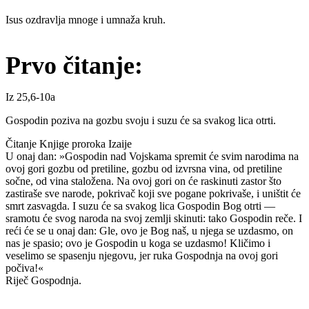
Isus ozdravlja mnoge i umnaža kruh.
Prvo čitanje:
Iz 25,6-10a
Gospodin poziva na gozbu svoju i suzu će sa svakog lica otrti.
Čitanje Knjige proroka Izaije
U onaj dan: »Gospodin nad Vojskama spremit će svim narodima na
ovoj gori gozbu od pretiline, gozbu od izvrsna vina, od pretiline
sočne, od vina staložena. Na ovoj gori on će raskinuti zastor što
zastiraše sve narode, pokrivač koji sve pogane pokrivaše, i uništit će
smrt zasvagda. I suzu će sa svakog lica Gospodin Bog otrti —
sramotu će svog naroda na svoj zemlji skinuti: tako Gospodin reče. I
reći će se u onaj dan: Gle, ovo je Bog naš, u njega se uzdasmo, on
nas je spasio; ovo je Gospodin u koga se uzdasmo! Kličimo i
veselimo se spasenju njegovu, jer ruka Gospodnja na ovoj gori
počiva!«
Riječ Gospodnja.