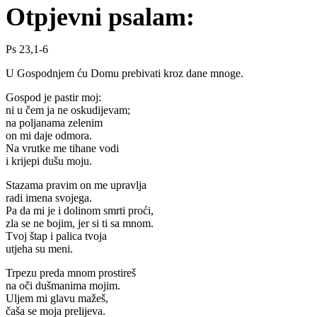
Otpjevni psalam:
Ps 23,1-6
U Gospodnjem ću Domu prebivati kroz dane mnoge.
Gospod je pastir moj:
ni u čem ja ne oskudijevam;
na poljanama zelenim
on mi daje odmora.
Na vrutke me tihane vodi
i krijepi dušu moju.
Stazama pravim on me upravlja
radi imena svojega.
Pa da mi je i dolinom smrti proći,
zla se ne bojim, jer si ti sa mnom.
Tvoj štap i palica tvoja
utjeha su meni.
Trpezu preda mnom prostireš
na oči dušmanima mojim.
Uljem mi glavu mažeš,
čaša se moja prelijeva.