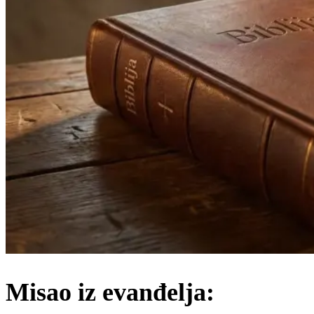
Misao iz evanđelja: