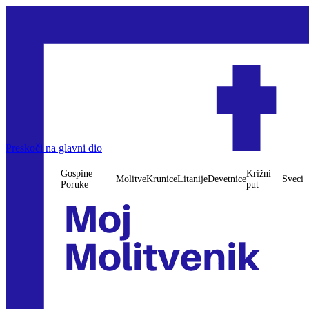
Preskoči na glavni dio
Gospine
Križni
Molitve
Krunice
Litanije
Devetnice
Sveci
Poruke
put