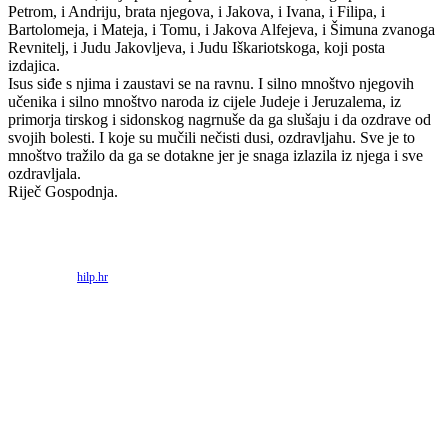
Petrom, i Andriju, brata njegova, i Jakova, i Ivana, i Filipa, i
Bartolomeja, i Mateja, i Tomu, i Jakova Alfejeva, i Šimuna zvanoga
Revnitelj, i Judu Jakovljeva, i Judu Iškariotskoga, koji posta
izdajica.
Isus siđe s njima i zaustavi se na ravnu. I silno mnoštvo njegovih
učenika i silno mnoštvo naroda iz cijele Judeje i Jeruzalema, iz
primorja tirskog i sidonskog nagrnuše da ga slušaju i da ozdrave od
svojih bolesti. I koje su mučili nečisti dusi, ozdravljahu. Sve je to
mnoštvo tražilo da ga se dotakne jer je snaga izlazila iz njega i sve
ozdravljala.
Riječ Gospodnja.
Priredio: Anto S.
Izvor:
hilp.hr