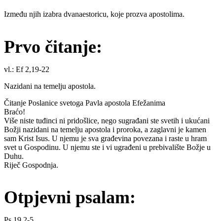
Između njih izabra dvanaestoricu, koje prozva apostolima.
Prvo čitanje:
vl.: Ef 2,19-22
Nazidani na temelju apostola.
Čitanje Poslanice svetoga Pavla apostola Efežanima
Braćo!
Više niste tuđinci ni pridošlice, nego sugrađani ste svetih i ukućani
Božji nazidani na temelju apostola i proroka, a zaglavni je kamen
sam Krist Isus. U njemu je sva građevina povezana i raste u hram
svet u Gospodinu. U njemu ste i vi ugrađeni u prebivalište Božje u
Duhu.
Riječ Gospodnja.
Otpjevni psalam:
Ps 19,2-5