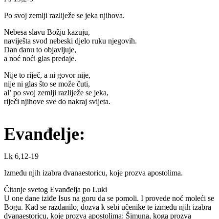
Po svoj zemlji razliježe se jeka njihova.
Nebesa slavu Božju kazuju,
naviješta svod nebeski djelo ruku njegovih.
Dan danu to objavljuje,
a noć noći glas predaje.
Nije to riječ, a ni govor nije,
nije ni glas što se može čuti,
al’ po svoj zemlji razliježe se jeka,
riječi njihove sve do nakraj svijeta.
Evanđelje:
Lk 6,12-19
Između njih izabra dvanaestoricu, koje prozva apostolima.
Čitanje svetog Evanđelja po Luki
U one dane iziđe Isus na goru da se pomoli. I provede noć moleći se
Bogu. Kad se razdanilo, dozva k sebi učenike te između njih izabra
dvanaestoricu, koje prozva apostolima: Šimuna, koga prozva