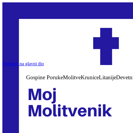
Preskoči na glavni dio
Gospine Poruke
Molitve
Krunice
Litanije
Devetn