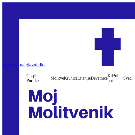
Gospine Poruke
Preskoči na glavni dio
Molitve
Krunice
Litanije
Devetnice
Križni put
Sveci