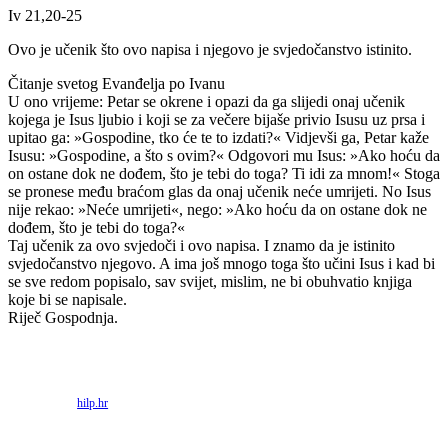
Iv 21,20-25
Ovo je učenik što ovo napisa i njegovo je svjedočanstvo istinito.
Čitanje svetog Evanđelja po Ivanu
U ono vrijeme: Petar se okrene i opazi da ga slijedi onaj učenik
kojega je Isus ljubio i koji se za večere bijaše privio Isusu uz prsa i
upitao ga: »Gospodine, tko će te to izdati?« Vidjevši ga, Petar kaže
Isusu: »Gospodine, a što s ovim?« Odgovori mu Isus: »Ako hoću da
on ostane dok ne dođem, što je tebi do toga? Ti idi za mnom!« Stoga
se pronese među braćom glas da onaj učenik neće umrijeti. No Isus
nije rekao: »Neće umrijeti«, nego: »Ako hoću da on ostane dok ne
dođem, što je tebi do toga?«
Taj učenik za ovo svjedoči i ovo napisa. I znamo da je istinito
svjedočanstvo njegovo. A ima još mnogo toga što učini Isus i kad bi
se sve redom popisalo, sav svijet, mislim, ne bi obuhvatio knjiga
koje bi se napisale.
Riječ Gospodnja.
Priredio: Anto S.
Izvor:
hilp.hr