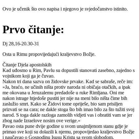
Ovo je učenik što ovo napisa i njegovo je svjedočanstvo istinito.
Prvo čitanje:
Dj 28,16-20.30-31
Osta u Rimu propovijedajući kraljevstvo Božje.
Čitanje Djela apostolskih
Kad uđosmo u Rim, Pavlu su dopustili stanovati zasebno, zajedno s
vojnikom koji ga je čuvao.
Nakon tri dana sazva on židovske prvake. Kad se sabraše, reče im:
»Ja, braćo, ne učinih ništa protiv naroda ni običaja otačkih, a ipak
me okovana u Jeruzalemu predadoše u ruke Rimljana. Oni me
nakon istrage htjedoše pustiti jer nije na meni bilo ništa čime bih
zaslužio smrt. Kako se Židovi tome opriješe, bio sam prisiljen
prizvati se na cara; ne dakle stoga što bih imao bilo za što tužiti svoj
narod. S toga dakle razloga zamolih vidjeti vas i obratiti vam se jer
zbog nade Izraelove nosim ove verige.«
Pavao osta pune dvije godine u svom unajmljenom stanu gdje je
primao sve koji su dolazili k njemu, propovijedao kraljevstvo Božje
i naučavao o Gospodinu Isusu Kristu sa svom slobodom,