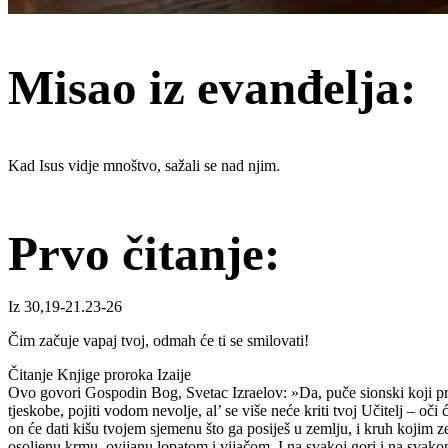
Misao iz evanđelja:
Kad Isus vidje mnoštvo, sažali se nad njim.
Prvo čitanje:
Iz 30,19-21.23-26
Čim začuje vapaj tvoj, odmah će ti se smilovati!
Čitanje Knjige proroka Izaije
Ovo govori Gospodin Bog, Svetac Izraelov: »Da, puče sionski koji preb
tjeskobe, pojiti vodom nevolje, al’ se više neće kriti tvoj Učitelj – oči ć
on će dati kišu tvojem sjemenu što ga posiješ u zemlju, i kruh kojim ze
osoljenu krmu, ovijanu lopatom i vijačom. I na svakoj gori i na svakom