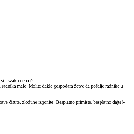
est i svaku nemoć.
a radnika malo. Molite dakle gospodara žetve da pošalje radnike u
ave čistite, zloduhe izgonite! Besplatno primiste, besplatno dajte!«