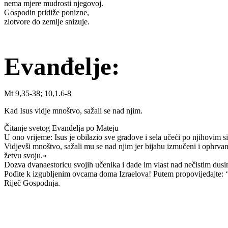
nema mjere mudrosti njegovoj.
Gospodin pridiže ponizne,
zlotvore do zemlje snizuje.
Evanđelje:
Mt 9,35-38; 10,1.6-8
Kad Isus vidje mnoštvo, sažali se nad njim.
Čitanje svetog Evanđelja po Mateju
U ono vrijeme: Isus je obilazio sve gradove i sela učeći po njihovim 
Vidjevši mnoštvo, sažali mu se nad njim jer bijahu izmučeni i ophrva
žetvu svoju.«
Dozva dvanaestoricu svojih učenika i dade im vlast nad nečistim dusima
Pođite k izgubljenim ovcama doma Izraelova! Putem propovijedajte: ‘Pri
Riječ Gospodnja.