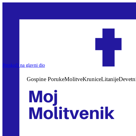
Preskoči na glavni dio
Gospine Poruke
Molitve
Krunice
Litanije
Devetn