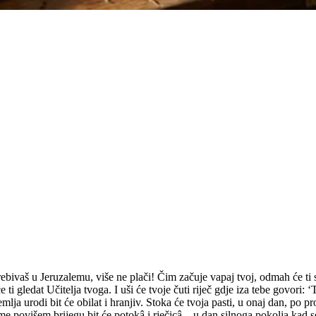
ivaš u Jeruzalemu, više ne plači! Čim začuje vapaj tvoj, odmah će ti se
e ti gledat Učitelja tvoga. I uši će tvoje čuti riječ gdje iza tebe govori: 
mlja urodi bit će obilat i hranjiv. Stoka će tvoja pasti, u onaj dan, po 
e povišem brijegu bit će potokâ i rječicâ – u dan silnoga pokolja kad se 