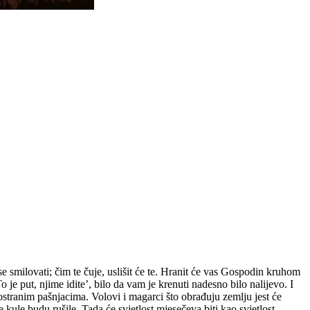
 smilovati; čim te čuje, uslišit će te. Hranit će vas Gospodin kruhom
‘To je put, njime idite’, bilo da vam je krenuti nadesno bilo nalijevo. I
prostranim pašnjacima. Volovi i magarci što obrađuju zemlju jest će
kule budu rušile. Tada će svjetlost mjesečeva biti kao svjetlost