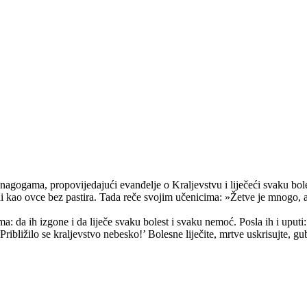
sinagogama, propovijedajući evanđelje o Kraljevstvu i liječeći svaku bol
ni kao ovce bez pastira. Tada reče svojim učenicima: »Žetve je mnogo, 
: da ih izgone i da liječe svaku bolest i svaku nemoć. Posla ih i uputi:
bližilo se kraljevstvo nebesko!’ Bolesne liječite, mrtve uskrisujte, gub