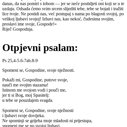
danas, da nas pomiri s tobom — jer se neće postidjeti oni koji se u te
uzdaju. Odsada ćemo svim srcem slijediti tebe, tebe se bojati i tražiti
lice tvoje. Ne postidi nas, već postupaj s nama po blagosti svojoj, po
velikoj ljubavi svojoj! Izbavi nas, kao nekoć, čudesima svojim,
proslavi ime svoje, Gospode!«
Riječ Gospodnja.
Otpjevni psalam:
Ps 25,4-5.6-7ab.8-9
Spomeni se, Gospodine, svoje nježnosti.
Pokaži mi, Gospodine, putove svoje,
nauči me svojim stazama!
Istinom me svojom vodi i pouči me,
jer ti si Bog, moj Spasitelj:
u tebe se pouzdajem svagda.
Spomeni se, Gospodine, svoje nježnosti
i ljubavi svoje dovijeka.
Ne spominji se grijeha moje mladosti ni prijestupa,
spomeni me se po svojoj ljubavi.