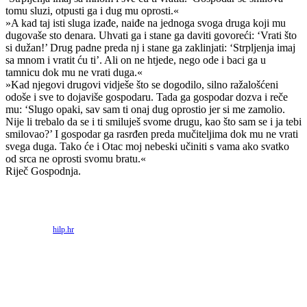
tomu sluzi, otpusti ga i dug mu oprosti.«
»A kad taj isti sluga izađe, naiđe na jednoga svoga druga koji mu
dugovaše sto denara. Uhvati ga i stane ga daviti govoreći: ‘Vrati što
si dužan!’ Drug padne preda nj i stane ga zaklinjati: ‘Strpljenja imaj
sa mnom i vratit ću ti’. Ali on ne htjede, nego ode i baci ga u
tamnicu dok mu ne vrati duga.«
»Kad njegovi drugovi vidješe što se dogodilo, silno ražalošćeni
odoše i sve to dojaviše gospodaru. Tada ga gospodar dozva i reče
mu: ‘Slugo opaki, sav sam ti onaj dug oprostio jer si me zamolio.
Nije li trebalo da se i ti smiluješ svome drugu, kao što sam se i ja tebi
smilovao?’ I gospodar ga rasrđen preda mučiteljima dok mu ne vrati
svega duga. Tako će i Otac moj nebeski učiniti s vama ako svatko
od srca ne oprosti svomu bratu.«
Riječ Gospodnja.
Priredio: Anto S.
Izvor:
hilp.hr