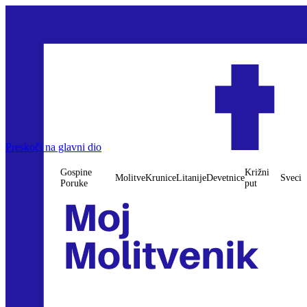
Gospine Poruke
Preskoči na glavni dio
Molitve
Krunice
Litanije
Devetnice
Križni put
Sveci