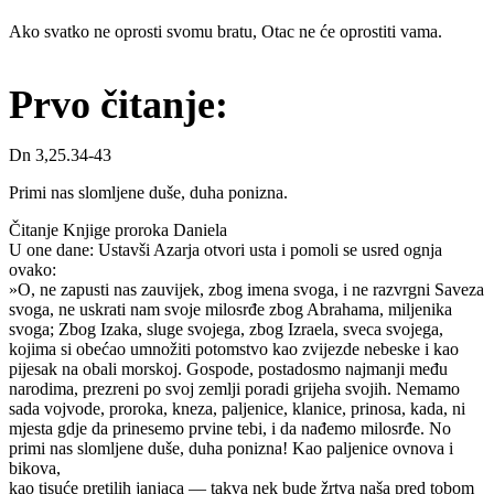
Ako svatko ne oprosti svomu bratu, Otac ne će oprostiti vama.
Prvo čitanje:
Dn 3,25.34-43
Primi nas slomljene duše, duha ponizna.
Čitanje Knjige proroka Daniela
U one dane: Ustavši Azarja otvori usta i pomoli se usred ognja
ovako:
»O, ne zapusti nas zauvijek, zbog imena svoga, i ne razvrgni Saveza
svoga, ne uskrati nam svoje milosrđe zbog Abrahama, miljenika
svoga; Zbog Izaka, sluge svojega, zbog Izraela, sveca svojega,
kojima si obećao umnožiti potomstvo kao zvijezde nebeske i kao
pijesak na obali morskoj. Gospode, postadosmo najmanji među
narodima, prezreni po svoj zemlji poradi grijeha svojih. Nemamo
sada vojvode, proroka, kneza, paljenice, klanice, prinosa, kada, ni
mjesta gdje da prinesemo prvine tebi, i da nađemo milosrđe. No
primi nas slomljene duše, duha ponizna! Kao paljenice ovnova i
bikova,
kao tisuće pretilih janjaca — takva nek bude žrtva naša pred tobom