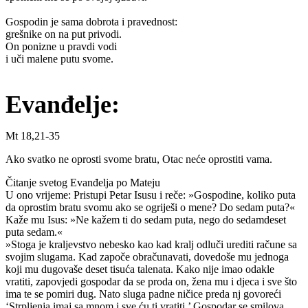
Gospodin je sama dobrota i pravednost:
grešnike on na put privodi.
On ponizne u pravdi vodi
i uči malene putu svome.
Evanđelje:
Mt 18,21-35
Ako svatko ne oprosti svome bratu, Otac neće oprostiti vama.
Čitanje svetog Evanđelja po Mateju
U ono vrijeme: Pristupi Petar Isusu i reče: »Gospodine, koliko puta
da oprostim bratu svomu ako se ogriješi o mene? Do sedam puta?«
Kaže mu Isus: »Ne kažem ti do sedam puta, nego do sedamdeset
puta sedam.«
»Stoga je kraljevstvo nebesko kao kad kralj odluči urediti račune sa
svojim slugama. Kad započe obračunavati, dovedoše mu jednoga
koji mu dugovaše deset tisuća talenata. Kako nije imao odakle
vratiti, zapovjedi gospodar da se proda on, žena mu i djeca i sve što
ima te se pomiri dug. Nato sluga padne ničice preda nj govoreći
‘Strpljenja imaj sa mnom i sve ću ti vratiti.’ Gospodar se smilova