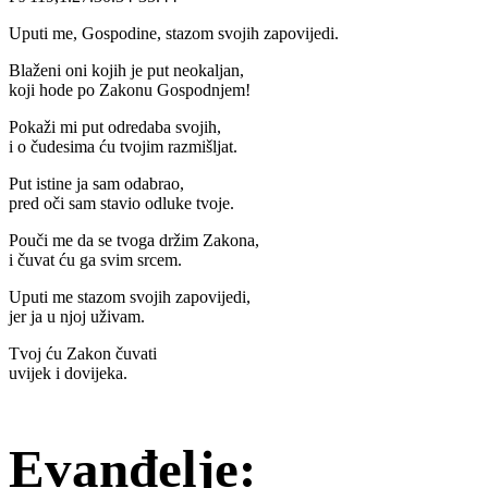
Uputi me, Gospodine, stazom svojih zapovijedi.
Blaženi oni kojih je put neokaljan,
koji hode po Zakonu Gospodnjem!
Pokaži mi put odredaba svojih,
i o čudesima ću tvojim razmišljat.
Put istine ja sam odabrao,
pred oči sam stavio odluke tvoje.
Pouči me da se tvoga držim Zakona,
i čuvat ću ga svim srcem.
Uputi me stazom svojih zapovijedi,
jer ja u njoj uživam.
Tvoj ću Zakon čuvati
uvijek i dovijeka.
Evanđelje: