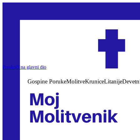
Preskoči na glavni dio
Gospine Poruke
Molitve
Krunice
Litanije
Devetn