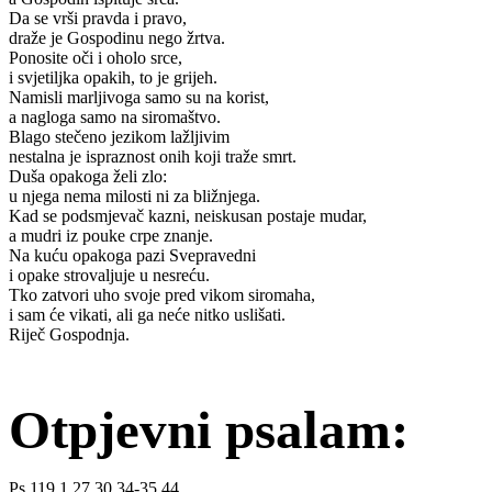
Da se vrši pravda i pravo,
draže je Gospodinu nego žrtva.
Ponosite oči i oholo srce,
i svjetiljka opakih, to je grijeh.
Namisli marljivoga samo su na korist,
a nagloga samo na siromaštvo.
Blago stečeno jezikom lažljivim
nestalna je ispraznost onih koji traže smrt.
Duša opakoga želi zlo:
u njega nema milosti ni za bližnjega.
Kad se podsmjevač kazni, neiskusan postaje mudar,
a mudri iz pouke crpe znanje.
Na kuću opakoga pazi Svepravedni
i opake strovaljuje u nesreću.
Tko zatvori uho svoje pred vikom siromaha,
i sam će vikati, ali ga neće nitko uslišati.
Riječ Gospodnja.
Otpjevni psalam:
Ps 119,1.27.30.34-35.44