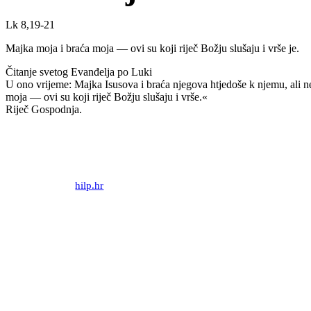
Lk 8,19-21
Majka moja i braća moja — ovi su koji riječ Božju slušaju i vrše je.
Čitanje svetog Evanđelja po Luki
U ono vrijeme: Majka Isusova i braća njegova htjedoše k njemu, ali n
moja — ovi su koji riječ Božju slušaju i vrše.«
Riječ Gospodnja.
Priredio: Anto S.
Izvor:
hilp.hr