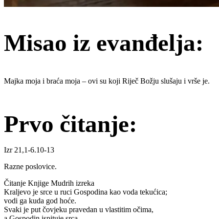
Misao iz evanđelja:
Majka moja i braća moja – ovi su koji Riječ Božju slušaju i vrše je.
Prvo čitanje:
Izr 21,1-6.10-13
Razne poslovice.
Čitanje Knjige Mudrih izreka
Kraljevo je srce u ruci Gospodina kao voda tekućica;
vodi ga kuda god hoće.
Svaki je put čovjeku pravedan u vlastitim očima,
a Gospodin ispituje srca.