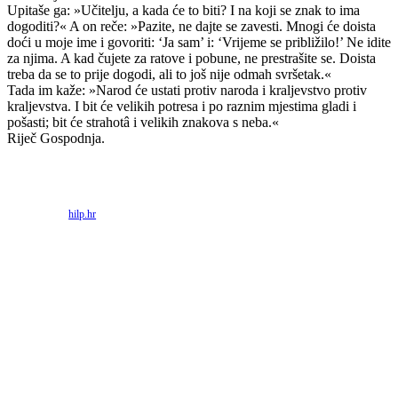
Upitaše ga: »Učitelju, a kada će to biti? I na koji se znak to ima
dogoditi?« A on reče: »Pazite, ne dajte se zavesti. Mnogi će doista
doći u moje ime i govoriti: ‘Ja sam’ i: ‘Vrijeme se približilo!’ Ne idite
za njima. A kad čujete za ratove i pobune, ne prestrašite se. Doista
treba da se to prije dogodi, ali to još nije odmah svršetak.«
Tada im kaže: »Narod će ustati protiv naroda i kraljevstvo protiv
kraljevstva. I bit će velikih potresa i po raznim mjestima gladi i
pošasti; bit će strahotâ i velikih znakova s neba.«
Riječ Gospodnja.
Priredio: Anto S.
Izvor:
hilp.hr