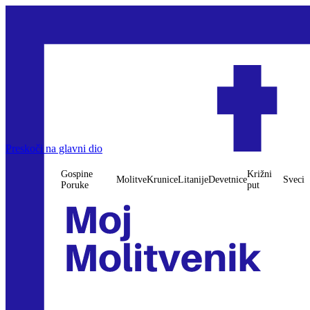
Preskoči na glavni dio
Gospine
Križni
Molitve
Krunice
Litanije
Devetnice
Sveci
Poruke
put