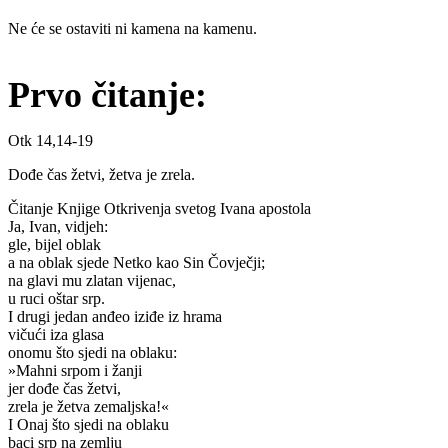
Ne će se ostaviti ni kamena na kamenu.
Prvo čitanje:
Otk 14,14-19
Dođe čas žetvi, žetva je zrela.
Čitanje Knjige Otkrivenja svetog Ivana apostola
Ja, Ivan, vidjeh:
gle, bijel oblak
a na oblak sjede Netko kao Sin Čovječji;
na glavi mu zlatan vijenac,
u ruci oštar srp.
I drugi jedan anđeo iziđe iz hrama
vičući iza glasa
onomu što sjedi na oblaku:
»Mahni srpom i žanji
jer dođe čas žetvi,
zrela je žetva zemaljska!«
I Onaj što sjedi na oblaku
baci srp na zemlju