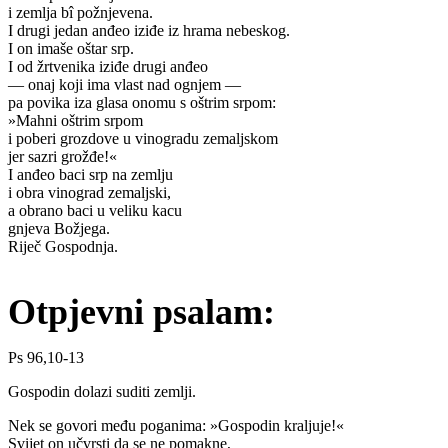
i zemlja bî požnjevena.
I drugi jedan anđeo iziđe iz hrama nebeskog.
I on imaše oštar srp.
I od žrtvenika iziđe drugi anđeo
— onaj koji ima vlast nad ognjem —
pa povika iza glasa onomu s oštrim srpom:
»Mahni oštrim srpom
i poberi grozdove u vinogradu zemaljskom
jer sazri grožđe!«
I anđeo baci srp na zemlju
i obra vinograd zemaljski,
a obrano baci u veliku kacu
gnjeva Božjega.
Riječ Gospodnja.
Otpjevni psalam:
Ps 96,10-13
Gospodin dolazi suditi zemlji.
Nek se govori među poganima: »Gospodin kraljuje!«
Svijet on učvrsti da se ne pomakne,