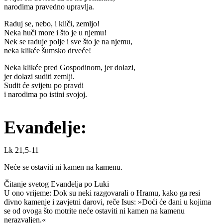
narodima pravedno upravlja.
Raduj se, nebo, i kliči, zemljo!
Neka huči more i što je u njemu!
Nek se raduje polje i sve što je na njemu,
neka klikće šumsko drveće!
Neka klikće pred Gospodinom, jer dolazi,
jer dolazi suditi zemlji.
Sudit će svijetu po pravdi
i narodima po istini svojoj.
Evanđelje:
Lk 21,5-11
Neće se ostaviti ni kamen na kamenu.
Čitanje svetog Evanđelja po Luki
U ono vrijeme: Dok su neki razgovarali o Hramu, kako ga resi
divno kamenje i zavjetni darovi, reče Isus: »Doći će dani u kojima
se od ovoga što motrite neće ostaviti ni kamen na kamenu
nerazvaljen.«