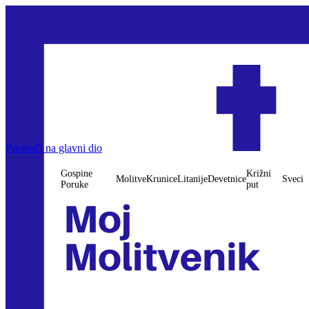
Gospine Poruke
Preskoči na glavni dio
Molitve
Krunice
Litanije
Devetnice
Križni put
Sveci