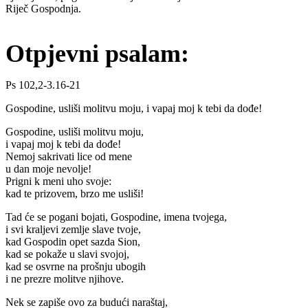
Riječ Gospodnja.
Otpjevni psalam:
Ps 102,2-3.16-21
Gospodine, usliši molitvu moju, i vapaj moj k tebi da dođe!
Gospodine, usliši molitvu moju,
i vapaj moj k tebi da dođe!
Nemoj sakrivati lice od mene
u dan moje nevolje!
Prigni k meni uho svoje:
kad te prizovem, brzo me usliši!
Tad će se pogani bojati, Gospodine, imena tvojega,
i svi kraljevi zemlje slave tvoje,
kad Gospodin opet sazda Sion,
kad se pokaže u slavi svojoj,
kad se osvrne na prošnju ubogih
i ne prezre molitve njihove.
Nek se zapiše ovo za budući naraštaj,