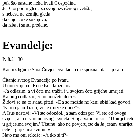
puk što nastane neka hvali Gospodina.
Jer Gospodin gleda sa svog uzvišenog svetišta,
s nebesa na zemlju gleda
da čuje jauke sužnjeva,
da izbavi smrti predane.
Evanđelje:
Iv 8,21-30
Kad uzdignete Sina Čovječjega, tada ćete spoznati da Ja jesam.
Čitanje svetog Evanđelja po Ivanu
U ono vrijeme: Reče Isus farizejima:
»Ja odlazim, a vi ćete me tražiti i u svojem ćete grijehu umrijeti.
Kamo ja odlazim, vi ne možete doći.«
Židovi se na to stanu pitati: »Da se možda ne kani ubiti kad govori:
‘Kamo ja odlazim, vi ne možete doći?’«
A Isus nastavi: »Vi ste odozdol, ja sam odozgor. Vi ste od ovoga
svijeta, a ja nisam od ovoga svijeta. Stoga vam i rekoh: ‘Umrijet ćete
u grijesima svojim.’ Uistinu, ako ne povjerujete da Ja jesam, umrijet
ćete u grijesima svojim.«
Nato mu oni rekoše: »A tko si ti?«