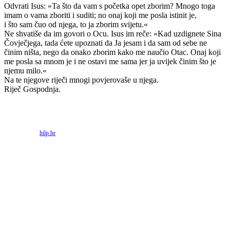
Odvrati Isus: »Ta što da vam s početka opet zborim? Mnogo toga
imam o vama zboriti i suditi; no onaj koji me posla istinit je,
i što sam čuo od njega, to ja zborim svijetu.«
Ne shvatiše da im govori o Ocu. Isus im reče: »Kad uzdignete Sina
Čovječjega, tada ćete upoznati da Ja jesam i da sam od sebe ne
činim ništa, nego da onako zborim kako me naučio Otac. Onaj koji
me posla sa mnom je i ne ostavi me sama jer ja uvijek činim što je
njemu milo.«
Na te njegove riječi mnogi povjerovaše u njega.
Riječ Gospodnja.
Priredio: Anto S.
Izvor:
hilp.hr