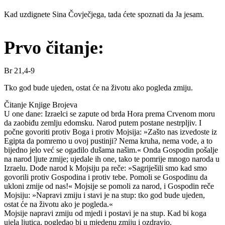
Kad uzdignete Sina Čovječjega, tada ćete spoznati da Ja jesam.
Prvo čitanje:
Br 21,4-9
Tko god bude ujeden, ostat će na životu ako pogleda zmiju.
Čitanje Knjige Brojeva
U one dane: Izraelci se zapute od brda Hora prema Crvenom moru
da zaobiđu zemlju edomsku. Narod putem postane nestrpljiv. I
počne govoriti protiv Boga i protiv Mojsija: »Zašto nas izvedoste iz
Egipta da pomremo u ovoj pustinji? Nema kruha, nema vode, a to
bijedno jelo već se ogadilo dušama našim.« Onda Gospodin pošalje
na narod ljute zmije; ujedale ih one, tako te pomrije mnogo naroda u
Izraelu. Dođe narod k Mojsiju pa reče: »Sagriješili smo kad smo
govorili protiv Gospodina i protiv tebe. Pomoli se Gospodinu da
ukloni zmije od nas!« Mojsije se pomoli za narod, i Gospodin reče
Mojsiju: »Napravi zmiju i stavi je na stup: tko god bude ujeden,
ostat će na životu ako je pogleda.«
Mojsije napravi zmiju od mjedi i postavi je na stup. Kad bi koga
ujela ljutica, pogledao bi u mjedenu zmiju i ozdravio.