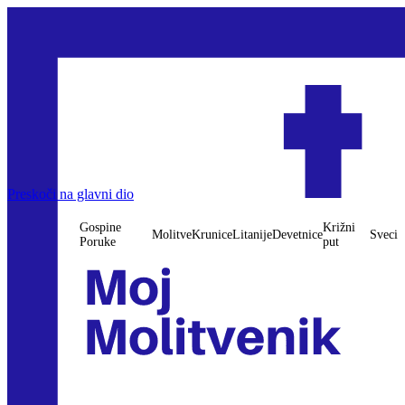
Gospine Poruke
Preskoči na glavni dio
Molitve
Krunice
Litanije
Devetnice
Križni put
Sveci