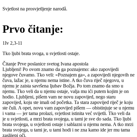
Svjetlost na prosvjetljenje narodâ.
Prvo čitanje:
1Iv 2,3-11
Tko ljubi brata svoga, u svjetlosti ostaje.
Čitanje Prve poslanice svetog Ivana apostola
Ljubljeni! Po ovom znamo da ga poznajemo: ako zapovijedi
njegove čuvamo. Tko veli: »Poznajem ga«, a zapovijedi njegovih ne
čuva, lažac je, u njemu nema istine. A tko čuva riječ njegovu, u
njemu je zaista savršena ljubav Božja. Po tom znamo da smo u
njemu. Tko veli da u njemu ostaje, valja mu ići putem kojim je on
hodio. Ljubljeni, pišem vam ne novu zapovijed, nego staru
zapovijed, koju ste imali od početka. Ta stara zapovijed riječ je koju
ste čuli. A opet, novu vam zapovijed pišem — obistinjuje se u njemu
i vama — jer tama prolazi, svjetlost istinita već svijetli. Tko veli da
je u svjetlosti, a mrzi brata svojega, u tami je sve do sada. Tko ljubi
brata svojega, u svjetlosti ostaje i sablazni u njemu nema. A tko mrzi
brata svojega, u tami je, u tami hodi i ne zna kamo ide jer mu tama
zaslijepi oči.