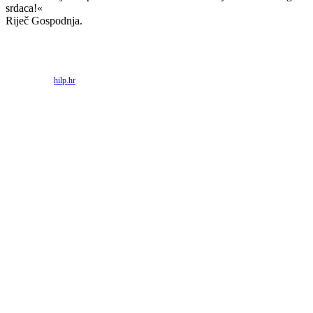
srdaca!«
Riječ Gospodnja.
Priredio: Anto S.
Izvor:
hilp.hr