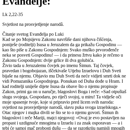
Evanđelje:
Lk 2,22-35
Svjetlost na prosvjetljenje narodâ.
Čitanje svetog Evanđelja po Luki
Kad se po Mojsijevu Zakonu navršiše dani njihova čišćenja,
poniješe (roditelji) Isusa u Jeruzalem da ga prikažu Gospodinu —
kao što piše u Zakonu Gospodnjem: Svako muško prvorođenče
neka se posveti Gospodinu! — i da prinesu žrtvu kako je rečeno u
Zakonu Gospodnjem: dvije grlice ili dva golubića.
Živio tada u Jeruzalemu čovjek po imenu Šimun. Taj čovjek,
pravedan i bogobojazan, iščekivaše Utjehu Izraelovu i Duh Sveti
bijaše na njemu. Objavio mu Duh Sveti da neće vidjeti smrti dok ne
vidi Pomazanika Gospodnjega. Ponukan od Duha dođe u Hram. I
kad roditelji uniješe dijete Isusa da obave što o njemu propisuje
Zakon, primi ga on u naručje, blagoslovi Boga i reče: »Sad otpuštaš
slugu svojega, Gospodaru, po riječi svojoj, u miru! Ta vidješe oči
moje spasenje tvoje, koje si pripravio pred licem svih naroda:
svjetlost na prosvjetljenje narodâ, slavu puka svoga izraelskoga.«
Otac njegov i majka divili se što se to o njemu govori. Šimun ih
blagoslovi i reče Mariji, majci njegovoj: »Ovaj je evo postavljen na
propast i uzdignuće mnogima u Izraelu i za znak osporavan — a i
tebi će samoj mač probosti dušu — da se razotkriju namisli mnogih