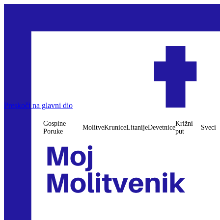
Preskoči na glavni dio
Gospine
Križni
Molitve
Krunice
Litanije
Devetnice
Sveci
Poruke
put