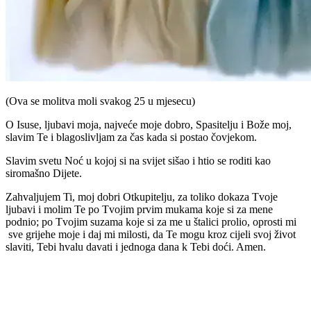
(Ova se molitva moli svakog 25 u mjesecu)
O Isuse, ljubavi moja, najveće moje dobro, Spasitelju i Bože moj,
slavim Te i blagoslivljam za čas kada si postao čovjekom.
Slavim svetu Noć u kojoj si na svijet sišao i htio se roditi kao
siromašno Dijete.
Zahvaljujem Ti, moj dobri Otkupitelju, za toliko dokaza Tvoje
ljubavi i molim Te po Tvojim prvim mukama koje si za mene
podnio; po Tvojim suzama koje si za me u štalici prolio, oprosti mi
sve grijehe moje i daj mi milosti, da Te mogu kroz cijeli svoj život
slaviti, Tebi hvalu davati i jednoga dana k Tebi doći. Amen.
Priredio: Anto S.