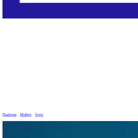
Molitva sv. Anti da
pronađe izgubljenu
stvar
Objavljeno: 08.03.2023
Naslovna
»
Molitve
»
Sveci
»
Molitva sv. Anti da pronađe izgubljenu stvar