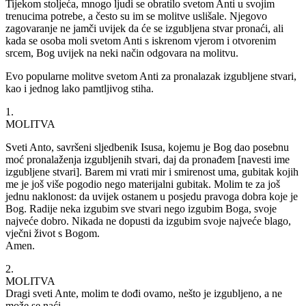
Tijekom stoljeća, mnogo ljudi se obratilo svetom Anti u svojim
trenucima potrebe, a često su im se molitve uslišale. Njegovo
zagovaranje ne jamči uvijek da će se izgubljena stvar pronaći, ali
kada se osoba moli svetom Anti s iskrenom vjerom i otvorenim
srcem, Bog uvijek na neki način odgovara na molitvu.
Evo popularne molitve svetom Anti za pronalazak izgubljene stvari,
kao i jednog lako pamtljivog stiha.
1.
MOLITVA​
Sveti Anto, savršeni sljedbenik Isusa, kojemu je Bog dao posebnu
moć pronalaženja izgubljenih stvari, daj da pronađem [navesti ime
izgubljene stvari]. Barem mi vrati mir i smirenost uma, gubitak kojih
me je još više pogodio nego materijalni gubitak. Molim te za još
jednu naklonost: da uvijek ostanem u posjedu pravoga dobra koje je
Bog. Radije neka izgubim sve stvari nego izgubim Boga, svoje
najveće dobro. Nikada ne dopusti da izgubim svoje najveće blago,
vječni život s Bogom.
Amen.
2.
MOLITVA​
Dragi sveti Ante, molim te dođi ovamo, nešto je izgubljeno, a ne
može se naći.