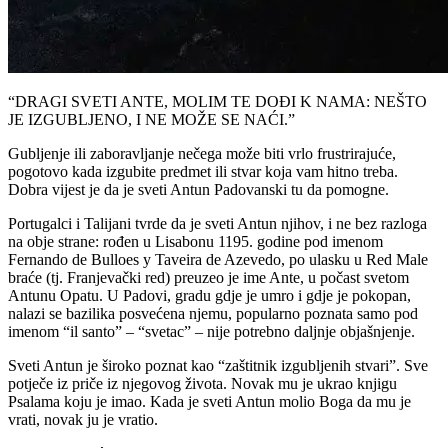
“DRAGI SVETI ANTE, MOLIM TE DOĐI K NAMA: NEŠTO
JE IZGUBLJENO, I NE MOŽE SE NAĆI.”​
Gubljenje ili zaboravljanje nečega može biti vrlo frustrirajuće,
pogotovo kada izgubite predmet ili stvar koja vam hitno treba.
Dobra vijest je da je sveti Antun Padovanski tu da pomogne.
Portugalci i Talijani tvrde da je sveti Antun njihov, i ne bez razloga
na obje strane: rođen u Lisabonu 1195. godine pod imenom
Fernando de Bulloes y Taveira de Azevedo, po ulasku u Red Male
braće (tj. Franjevački red) preuzeo je ime Ante, u počast svetom
Antunu Opatu. U Padovi, gradu gdje je umro i gdje je pokopan,
nalazi se bazilika posvećena njemu, popularno poznata samo pod
imenom “il santo” – “svetac” – nije potrebno daljnje objašnjenje.
Sveti Antun je široko poznat kao “zaštitnik izgubljenih stvari”. Sve
potječe iz priče iz njegovog života. Novak mu je ukrao knjigu
Psalama koju je imao. Kada je sveti Antun molio Boga da mu je
vrati, novak ju je vratio.