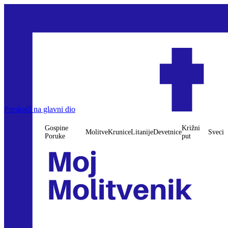
Preskoči na glavni dio
Gospine
Križni
Molitve
Krunice
Litanije
Devetnice
Sveci
Poruke
put