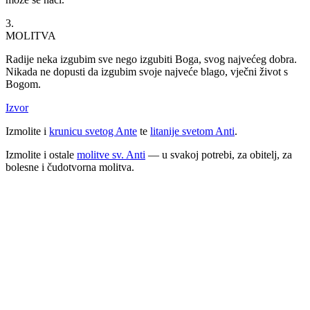
3.
MOLITVA​
Radije neka izgubim sve nego izgubiti Boga, svog najvećeg dobra.
Nikada ne dopusti da izgubim svoje najveće blago, vječni život s
Bogom.
Izvor
Izmolite i
krunicu svetog Ante
te
litanije svetom Anti
.
Izmolite i ostale
molitve sv. Anti
— u svakoj potrebi, za obitelj, za
bolesne i čudotvorna molitva.
Priredio: Anto S.