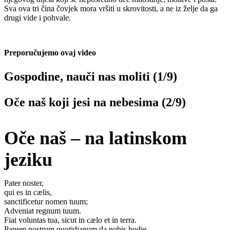
Sva ova tri čina čovjek mora vršiti u skrovitosti, a ne iz želje da ga
drugi vide i pohvale.
Preporučujemo ovaj video
Gospodine, nauči nas moliti (1/9)
Oče naš koji jesi na nebesima (2/9)
Oče naš – na latinskom
jeziku
Pater noster,
qui es in cælis,
sanctificetur nomen tuum;
Adveniat regnum tuum.
Fiat voluntas tua, sicut in cælo et in terra.
Panem nostrum quotidianum da nobis hodie.