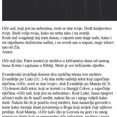
Oče naš, koji jesi na nebesima, sveti se ime tvoje. Dođi kraljevstvo
tvoje. Budi volja tvoja, kako na nebu tako i na zemlji.
Kruh naš svagdanji daj nam danas, i otpusti nam duge naše, kako i
mi otpuštamo dužnicima našim, i ne uvedi nas u napast, nego izbavi
nas od Zla.
Amen.
Oče naš (lat. Pater noster) je molitva u kršćanstvu dana od samog
Isusa Krista i zapisana u Bibliji. Mole je sve kršćanske sljedbe.
Evanđeoski izvještaji donose dva različita teksta ove molitve.
Evanđelje po Luki (11: 2-4) ima nešto sažetiji tekst koji započinje
riječima »Oče, sveti se ime tvoje«, dok Evanđelje po Mateju (6: 9-
13) donosi duži tekst, koji se koristi i u liturgiji Crkve, a započinje
riječima »Oče naš, koji jesi na nebesima«. Kod Luke, Isusa njegovi
učenici traže da ih nauči moliti, nakon što su i njega vidjeli kako
moli. Nakon što ih je poučio ovoj molitvi, Isus nastavlja govoriti o
tome kako moraju imati povjerenja u Boga koji uvijek čuje njihove
prošnje. Kod Mateja, »Oče naš« dio je Govora na gori i to onog
njegovog dijela koji se neposredno tiče milostinje, molitve i posta.