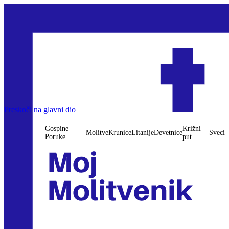
Preskoči na glavni dio
Gospine
Križni
Molitve
Krunice
Litanije
Devetnice
Sveci
Poruke
put