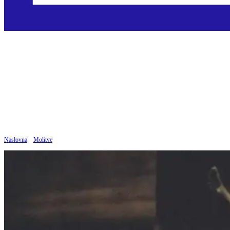
Oče naš
Objavljeno: 02.09.2019
Naslovna
»
Molitve
»
Oče naš