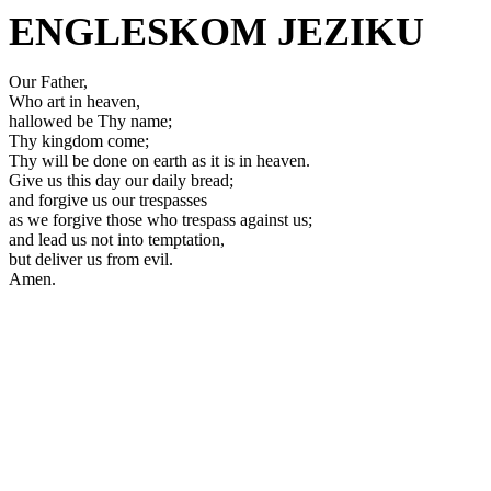
ENGLESKOM JEZIKU
Our Father,
Who art in heaven,
hallowed be Thy name;
Thy kingdom come;
Thy will be done on earth as it is in heaven.
Give us this day our daily bread;
and forgive us our trespasses
as we forgive those who trespass against us;
and lead us not into temptation,
but deliver us from evil.
Amen.
Priredio: Anto S.