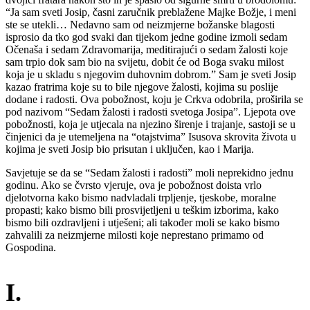
“Ja sam sveti Josip, časni zaručnik preblažene Majke Božje, i meni
ste se utekli… Nedavno sam od neizmjerne božanske blagosti
isprosio da tko god svaki dan tijekom jedne godine izmoli sedam
Očenaša i sedam Zdravomarija, meditirajući o sedam žalosti koje
sam trpio dok sam bio na svijetu, dobit će od Boga svaku milost
koja je u skladu s njegovim duhovnim dobrom.” Sam je sveti Josip
kazao fratrima koje su to bile njegove žalosti, kojima su poslije
dodane i radosti. Ova pobožnost, koju je Crkva odobrila, proširila se
pod nazivom “Sedam žalosti i radosti svetoga Josipa”. Ljepota ove
pobožnosti, koja je utjecala na njezino širenje i trajanje, sastoji se u
činjenici da je utemeljena na “otajstvima” Isusova skrovita života u
kojima je sveti Josip bio prisutan i uključen, kao i Marija.
Savjetuje se da se “Sedam žalosti i radosti” moli neprekidno jednu
godinu. Ako se čvrsto vjeruje, ova je pobožnost doista vrlo
djelotvorna kako bismo nadvladali trpljenje, tjeskobe, moralne
propasti; kako bismo bili prosvijetljeni u teškim izborima, kako
bismo bili ozdravljeni i utješeni; ali također moli se kako bismo
zahvalili za neizmjerne milosti koje neprestano primamo od
Gospodina.
I.