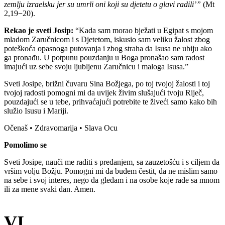
zemlju izra
elsku jer su umrli oni koji su djetetu o glavi radili’”
(Mt
2,19−20).
Rekao je sveti Josip:
“Kada sam morao bježati u Egipat s mojom
mladom Zaručnicom i s Djetetom, iskusio sam veliku žalost zbog
poteškoća opasnoga putovanja i zbog straha da Isusa ne ubiju ako
ga pronađu. U potpunu pouzdanju u Boga pronašao sam radost
imajući uz sebe svoju ljubljenu Zaručnicu i maloga Isusa.”
Sveti Josipe, brižni čuvaru Sina Božjega, po toj tvojoj žalosti i toj
tvojoj radosti pomogni mi da uvijek živim slušajući tvoju Riječ,
pouzdajući se u tebe, prihvaćajući potrebite te živeći samo kako bih
služio Isusu i Mariji.
Očenaš • Zdravomarija • Slava Ocu
Pomolimo se
Sveti Josipe, nauči me raditi s predanjem, sa zauzetošću i s ciljem da
vršim volju Božju. Pomogni mi da budem čestit, da ne mislim samo
na sebe i svoj interes, nego da gledam i na osobe koje rade sa mnom
ili za mene svaki dan. Amen.
VI.