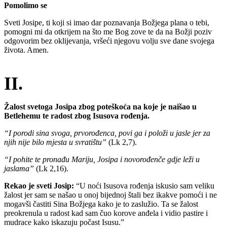
Pomolimo se
Sveti Josipe, ti koji si imao dar poznavanja Božjega plana o tebi,
pomogni mi da otkrijem na što me Bog zove te da na Božji poziv
odgovorim bez oklijevanja, vršeći njegovu volju sve dane svojega
života. Amen.
II.
Žalost svetoga Josipa zbog poteškoća na koje je naišao u
Betlehemu te radost zbog Isusova rođenja.
“I porodi sina svoga, prvorođenca, povi ga i položi u jasle jer za
njih nije bilo mjesta u svratištu”
(Lk 2,7).
“I pohite te pronađu Mariju, Josipa i novorođenče gdje leži u
jaslama”
(Lk 2,16).
Rekao je sveti Josip:
“U noći Isusova rođenja iskusio sam veliku
žalost jer sam se našao u onoj bijednoj štali bez ikakve pomoći i ne
mogavši častiti Sina Božjega kako je to zaslužio. Ta se žalost
preokrenula u radost kad sam čuo korove anđela i vidio pastire i
mudrace kako iskazuju počast Isusu.”