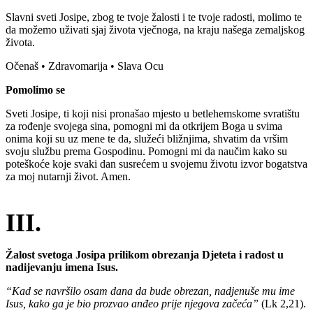
Slavni sveti Josipe, zbog te tvoje žalosti i te tvoje radosti, molimo te
da možemo uživati sjaj života vječnoga, na kraju našega zemaljskog
života.
Očenaš • Zdravomarija • Slava Ocu
Pomolimo se
Sveti Josipe, ti koji nisi pronašao mjesto u betlehemskome svratištu
za rođenje svojega sina, pomogni mi da otkrijem Boga u svima
onima koji su uz mene te da, služeći bližnjima, shvatim da vršim
svoju službu prema Gospodinu. Pomogni mi da naučim kako su
poteškoće koje svaki dan susrećem u svojemu životu izvor bogatstva
za moj nutarnji život. Amen.
III.
Žalost svetoga Josipa prilikom obrezanja Djeteta i radost u
nadijevanju imena Isus.
“Kad se navršilo osam dana da bude obrezan, nadjenuše mu ime
Isus, kako ga je bio prozvao anđeo prije njegova začeća”
(Lk 2,21).