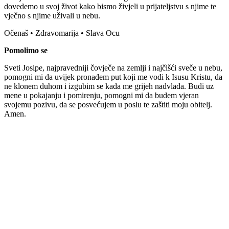
dovedemo u svoj život kako bismo živjeli u prijateljstvu s njime te
vječno s njime uživali u nebu.
Očenaš • Zdravomarija • Slava Ocu
Pomolimo se
Sveti Josipe, najpravedniji čovječe na zemlji i najčišći sveče u nebu,
pomogni mi da uvijek pronađem put koji me vodi k Isusu Kristu, da
ne klonem duhom i izgubim se kada me grijeh nadvlada. Budi uz
mene u pokajanju i pomirenju, pomogni mi da budem vjeran
svojemu pozivu, da se posvećujem u poslu te zaštiti moju obitelj.
Amen.
Priredio: Anto S.