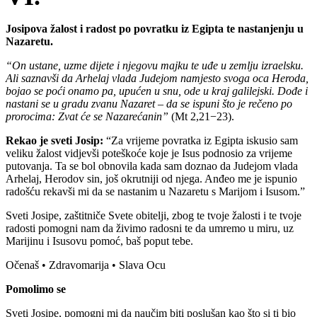
Josipova žalost i radost po povratku iz Egipta te nastanjenju u
Nazaretu.
“On ustane, uzme dijete i njegovu majku te uđe u zemlju izraelsku.
Ali saznavši da Arhelaj vlada Judejom namjesto svoga oca Heroda,
bojao se poći onamo pa, upućen u snu, ode u kraj galilejski. Dođe i
nastani se u gradu zvanu Nazaret – da se ispuni što je rečeno po
prorocima: Zvat će se Nazarećanin”
(Mt 2,21−23).
Rekao je sveti Josip:
“Za vrijeme povratka iz Egipta iskusio sam
veliku žalost vidjevši poteškoće koje je Isus podnosio za vrijeme
putovanja. Ta se bol obnovila kada sam doznao da Judejom vlada
Arhelaj, Herodov sin, još okrutniji od njega. Anđeo me je ispunio
radošću rekavši mi da se nastanim u Nazaretu s Marijom i Isusom.”
Sveti Josipe, zaštitniče Svete obitelji, zbog te tvoje žalosti i te tvoje
radosti pomogni nam da živimo radosni te da umremo u miru, uz
Marijinu i Isusovu pomoć, baš poput tebe.
Očenaš • Zdravomarija • Slava Ocu
Pomolimo se
Sveti Josipe, pomogni mi da naučim biti poslušan kao što si ti bio