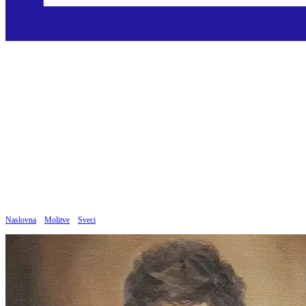
Sedam žalosti i sedam
radosti svetoga Josipa
Objavljeno: 17.12.2024
Naslovna
»
Molitve
»
Sveci
»
Sedam žalosti i sedam radosti svetoga Josipa