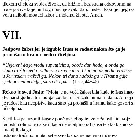
tijekom cijeloga svojeg života, da brižno i bez straha odgovorim na
male pozive koje mi Bog upućuje svaki dan, misleći kako je njegova
volja najbolji mogući izbor u mojemu životu. Amen.
VII.
Josipova žalost jer je izgubio Isusa te radost nakon što ga je
pronašao u hramu među učiteljima.
“Uvjereni da je među suputnicima, odoše dan hoda, a onda ga
stanu tražiti među rodbinom i znancima. I kad ga ne nađu, vrate se
u Jeruzalem tražeći ga. Nakon tri dana nađoše ga u Hramu gdje
sjedi posred učiteljâ, sluša ih i pita”
(Lk 2,44−46).
Rekao je sveti Josip:
“Moja je najveća žalost bila kada je Isus imao
dvanaest godina te smo ga izgubili u Jeruzalemu na tri dana. A moja
je radost bila neopisiva kada smo ga pronašli u hramu kako govori s
učiteljima.”
Sveti Josipe, uzoriti Isusov poočime, zbog te tvoje žalosti i te tvoje
radosti molimo te da se nikada ne udaljimo od Isusa te ako bismo se
i udaljili, da ga
ustrajno tražimo unutar sebe sve dok ga ne nađemo i iznova