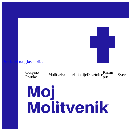
Gospine Poruke
Preskoči na glavni dio
Molitve
Krunice
Litanije
Devetnice
Križni put
Sveci