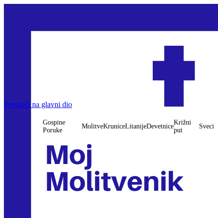
Preskoči na glavni dio
Gospine
Križni
Molitve
Krunice
Litanije
Devetnice
Sveci
Poruke
put