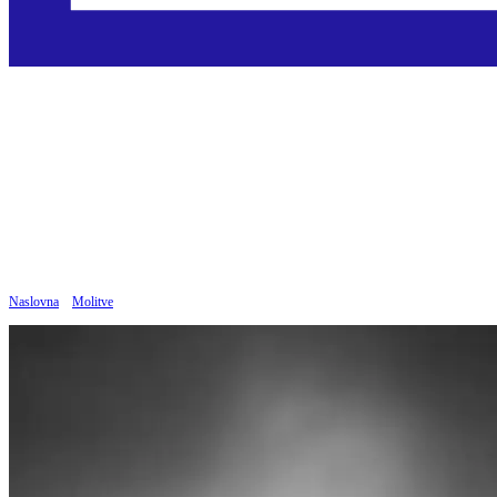
Slava Ocu
Objavljeno: 02.09.2019
Naslovna
»
Molitve
»
Slava Ocu