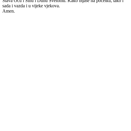
Slava Ocu i Sinu i Duhu Svetomu. Kako bijaše na početku, tako i
sada i vazda i u vijeke vjekova.
Amen.
Priredio: Anto S.