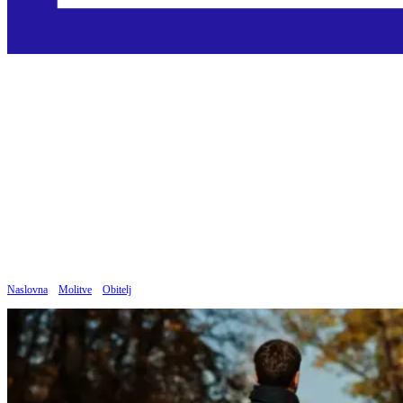
Zaštitnička molitva za
obitelj
Objavljeno: 20.04.2026
Naslovna
»
Molitve
»
Obitelj
»
Zaštitnička molitva za obitelj