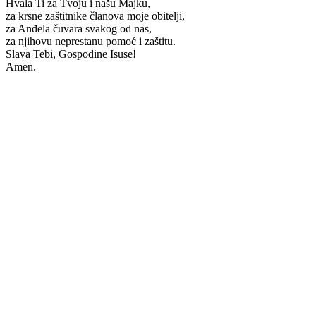
Hvala Ti za Tvoju i našu Majku,
za krsne zaštitnike članova moje obitelji,
za Anđela čuvara svakog od nas,
za njihovu neprestanu pomoć i zaštitu.
Slava Tebi, Gospodine Isuse!
Amen.
Priredio: Anto S.