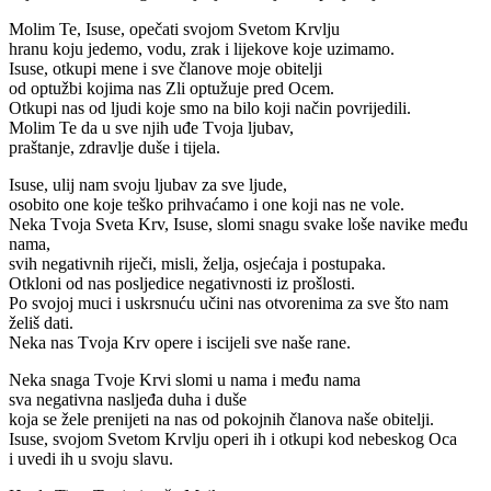
Molim Te, Isuse, opečati svojom Svetom Krvlju
hranu koju jedemo, vodu, zrak i lijekove koje uzimamo.
Isuse, otkupi mene i sve članove moje obitelji
od optužbi kojima nas Zli optužuje pred Ocem.
Otkupi nas od ljudi koje smo na bilo koji način povrijedili.
Molim Te da u sve njih uđe Tvoja ljubav,
praštanje, zdravlje duše i tijela.
Isuse, ulij nam svoju ljubav za sve ljude,
osobito one koje teško prihvaćamo i one koji nas ne vole.
Neka Tvoja Sveta Krv, Isuse, slomi snagu svake loše navike među
nama,
svih negativnih riječi, misli, želja, osjećaja i postupaka.
Otkloni od nas posljedice negativnosti iz prošlosti.
Po svojoj muci i uskrsnuću učini nas otvorenima za sve što nam
želiš dati.
Neka nas Tvoja Krv opere i iscijeli sve naše rane.
Neka snaga Tvoje Krvi slomi u nama i među nama
sva negativna nasljeđa duha i duše
koja se žele prenijeti na nas od pokojnih članova naše obitelji.
Isuse, svojom Svetom Krvlju operi ih i otkupi kod nebeskog Oca
i uvedi ih u svoju slavu.