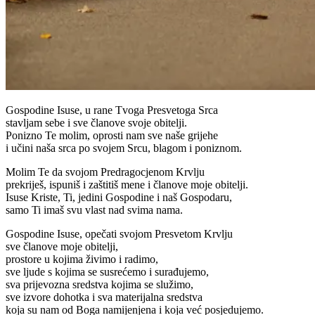
Gospodine Isuse, u rane Tvoga Presvetoga Srca
stavljam sebe i sve članove svoje obitelji.
Ponizno Te molim, oprosti nam sve naše grijehe
i učini naša srca po svojem Srcu, blagom i poniznom.
Molim Te da svojom Predragocjenom Krvlju
prekriješ, ispuniš i zaštitiš mene i članove moje obitelji.
Isuse Kriste, Ti, jedini Gospodine i naš Gospodaru,
samo Ti imaš svu vlast nad svima nama.
Gospodine Isuse, opečati svojom Presvetom Krvlju
sve članove moje obitelji,
prostore u kojima živimo i radimo,
sve ljude s kojima se susrećemo i surađujemo,
sva prijevozna sredstva kojima se služimo,
sve izvore dohotka i sva materijalna sredstva
koja su nam od Boga namijenjena i koja već posjedujemo.