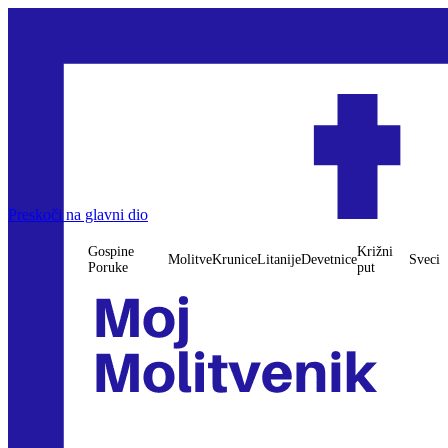
Preskoči na glavni dio
Gospine
Križni
Molitve
Krunice
Litanije
Devetnice
Sveci
Poruke
put