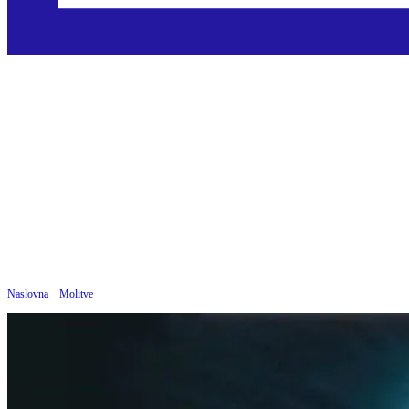
Zazivi Božjem
milosrđu
Objavljeno: 19.04.2026
Naslovna
»
Molitve
»
Zazivi Božjem milosrđu