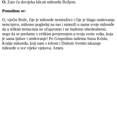
O.
Zato ću dovijeka klicati milosrđu Božjem.
Pomolimo se:
O, vječni Bože, čije je milosrđe neistraživo i čije je blago smilovanja
neiscrpivo, milosno pogledaj na nas i umnoži u nama svoje milosrđe
da u teškim trenucima ne očajavamo i ne budemo obeshrabreni,
nego da se predamo s velikim povjerenjem u tvoju svetu volju, koja
je sama ljubav i smilovanje! Po Gospodinu našemu Isusu Kristu,
Kralju milosrđa, koji nam s tobom i Duhom Svetim iskazuje
milosrđe u sve vijeke vjekova. Amen.
Priredio: Anto S.