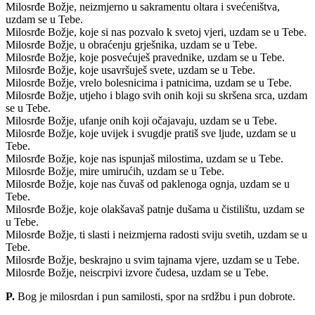
Milosrđe Božje, neizmjerno u sakramentu oltara i svećeništva,
uzdam se u Tebe.
Milosrđe Božje, koje si nas pozvalo k svetoj vjeri, uzdam se u Tebe.
Milosrđe Božje, u obraćenju grješnika, uzdam se u Tebe.
Milosrđe Božje, koje posvećuješ pravednike, uzdam se u Tebe.
Milosrđe Božje, koje usavršuješ svete, uzdam se u Tebe.
Milosrđe Božje, vrelo bolesnicima i patnicima, uzdam se u Tebe.
Milosrđe Božje, utjeho i blago svih onih koji su skršena srca, uzdam
se u Tebe.
Milosrđe Božje, ufanje onih koji očajavaju, uzdam se u Tebe.
Milosrđe Božje, koje uvijek i svugdje pratiš sve ljude, uzdam se u
Tebe.
Milosrđe Božje, koje nas ispunjaš milostima, uzdam se u Tebe.
Milosrđe Božje, mire umirućih, uzdam se u Tebe.
Milosrđe Božje, koje nas čuvaš od paklenoga ognja, uzdam se u
Tebe.
Milosrđe Božje, koje olakšavaš patnje dušama u čistilištu, uzdam se
u Tebe.
Milosrđe Božje, ti slasti i neizmjerna radosti sviju svetih, uzdam se u
Tebe.
Milosrđe Božje, beskrajno u svim tajnama vjere, uzdam se u Tebe.
Milosrđe Božje, neiscrpivi izvore čudesa, uzdam se u Tebe.
P.
Bog je milosrdan i pun samilosti, spor na srdžbu i pun dobrote.