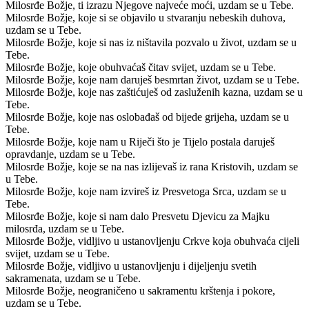
Milosrđe Božje, ti izrazu Njegove najveće moći, uzdam se u Tebe.
Milosrđe Božje, koje si se objavilo u stvaranju nebeskih duhova,
uzdam se u Tebe.
Milosrđe Božje, koje si nas iz ništavila pozvalo u život, uzdam se u
Tebe.
Milosrđe Božje, koje obuhvaćaš čitav svijet, uzdam se u Tebe.
Milosrđe Božje, koje nam daruješ besmrtan život, uzdam se u Tebe.
Milosrđe Božje, koje nas zaštićuješ od zasluženih kazna, uzdam se u
Tebe.
Milosrđe Božje, koje nas oslobađaš od bijede grijeha, uzdam se u
Tebe.
Milosrđe Božje, koje nam u Riječi što je Tijelo postala daruješ
opravdanje, uzdam se u Tebe.
Milosrđe Božje, koje se na nas izlijevaš iz rana Kristovih, uzdam se
u Tebe.
Milosrđe Božje, koje nam izvireš iz Presvetoga Srca, uzdam se u
Tebe.
Milosrđe Božje, koje si nam dalo Presvetu Djevicu za Majku
milosrđa, uzdam se u Tebe.
Milosrđe Božje, vidljivo u ustanovljenju Crkve koja obuhvaća cijeli
svijet, uzdam se u Tebe.
Milosrđe Božje, vidljivo u ustanovljenju i dijeljenju svetih
sakramenata, uzdam se u Tebe.
Milosrđe Božje, neograničeno u sakramentu krštenja i pokore,
uzdam se u Tebe.