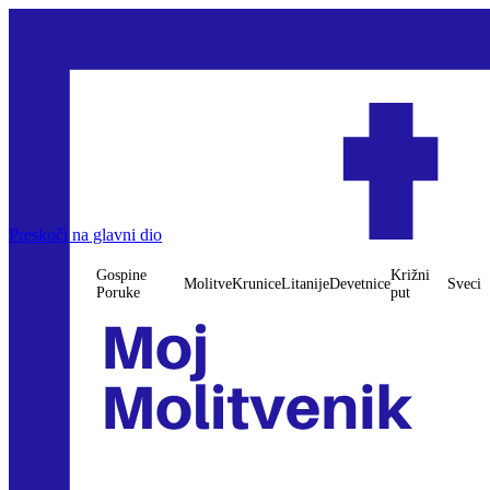
Preskoči na glavni dio
Gospine
Križni
Molitve
Krunice
Litanije
Devetnice
Sveci
Poruke
put