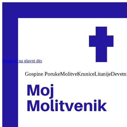
Preskoči na glavni dio
Gospine Poruke
Molitve
Krunice
Litanije
Devetn