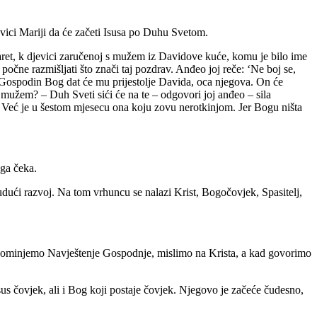
vici Mariji da će začeti Isusa po Duhu Svetom.
aret, k djevici zaručenoj s mužem iz Davidove kuće, komu je bilo ime
 počne razmišljati što znači taj pozdrav. Anđeo joj reče: ‘Ne boj se,
ga. Gospodin Bog dat će mu prijestolje Davida, oca njegova. On će
s mužem? – Duh Sveti sići će na te – odgovori joj anđeo – sila
sti. Već je u šestom mjesecu ona koju zovu nerotkinjom. Jer Bogu ništa
 ga čeka.
budući razvoj. Na tom vrhuncu se nalazi Krist, Bogočovjek, Spasitelj,
 spominjemo Navještenje Gospodnje, mislimo na Krista, a kad govorimo
 Isus čovjek, ali i Bog koji postaje čovjek. Njegovo je začeće čudesno,