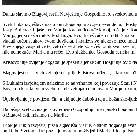
Danas slavimo Blagovijest ili Navještenje Gospodinovo, svetkovinu u
Sveti Luka izvještava nas o tom događaju u svojem evanđelju: “Poslij
Josip. A djevici bijaše ime Marija. Kad anđeo uđe k njoj, reče joj: ‘Ra
Marijo, jer si našla milost kod Boga. Evo, ti ćeš začeti i roditi Sina 
vladati kućom Jakovljevom dovijeka. I kraljevstvo njegovo neće imati s
Previšnjega zasjenit će te; zato će se dijete koje ćeš roditi zvati sve
nije nemoguće. Marija mu reče: ‘Evo službenice Gospodnje, neka mi bu
Kristovo utjelovljenje događaj je spasenja jer se Sin Božji utjelovio da
Blagovijest se slavi devet mjeseci prije Kristova rođenja, u korizmi, č
S Lukinim izvještajem nalazimo se na vrhuncu koji povezuje Stari i Nov
Isus, koji kao Jahve u svetinji nad svetinjama prebiva u Marijinu kri
Utjelovljenje je povijesni čin, a uključuje duboku tajnu božansko-ljud
Današnja svetkovina je istovremeno Gospodnji i marijanski blagdan. 
o Blagovijesti, mislimo na Mariju.
I dok je Lukin izvještaj pisan s gledišta Marije, o istom događaju evan
po Duhu Svetom. Tu spoznaju moraju proživjeti i Marija i Josip. Isus je 