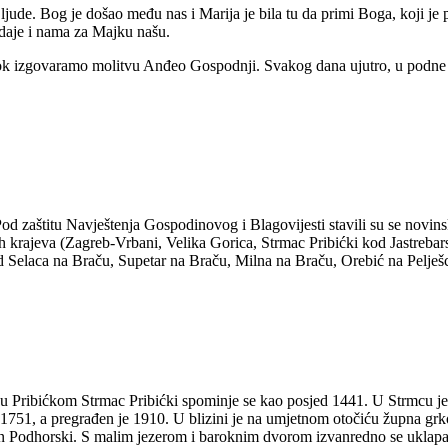
ljude. Bog je došao među nas i Marija je bila tu da primi Boga, koji j
 daje i nama za Majku našu.
ok izgovaramo molitvu Anđeo Gospodnji. Svakog dana ujutro, u podne i 
d zaštitu Navještenja Gospodinovog i Blagovijesti stavili su se novinski 
kih krajeva (Zagreb-Vrbani, Velika Gorica, Strmac Pribićki kod Jastreba
 Selaca na Braču, Supetar na Braču, Milna na Braču, Orebić na Pelješc
u Pribićkom Strmac Pribićki spominje se kao posjed 1441. U Strmcu je
1751, a pregrađen je 1910. U blizini je na umjetnom otočiću župna grko
pan Podhorski. S malim jezerom i baroknim dvorom izvanredno se uklapa 