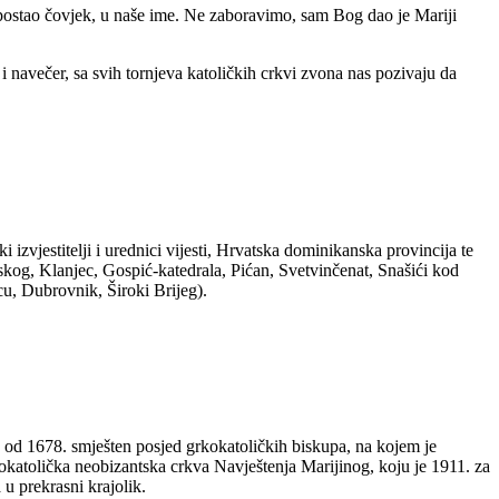
e postao čovjek, u naše ime. Ne zaboravimo, sam Bog dao je Mariji
navečer, sa svih tornjeva katoličkih crkvi zvona nas pozivaju da
izvjestitelji i urednici vijesti, Hrvatska dominikanska provincija te
rskog, Klanjec, Gospić-katedrala, Pićan, Svetvinčenat, Snašići kod
u, Dubrovnik, Široki Brijeg).
 od 1678. smješten posjed grkokatoličkih biskupa, na kojem je
katolička neobizantska crkva Navještenja Marijinog, koju je 1911. za
u prekrasni krajolik.