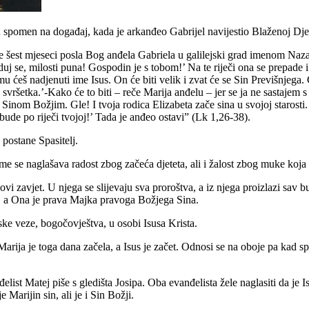
 spomen na događaj, kada je arkanđeo Gabrijel navijestio Blaženoj Dje
e šest mjeseci posla Bog anđela Gabriela u galilejski grad imenom Naz
duj se, milosti puna! Gospodin je s tobom!’ Na te riječi ona se prepade i
komu ćeš nadjenuti ime Isus. On će biti velik i zvat će se Sin Previšnje
vršetka.’-Kako će to biti – reče Marija anđelu – jer se ja ne sastajem 
tim, Sinom Božjim. Gle! I tvoja rodica Elizabeta zače sina u svojoj staro
de po riječi tvojoj!’ Tada je anđeo ostavi” (Lk 1,26-38).
 postane Spasitelj.
ime se naglašava radost zbog začeća djeteta, ali i žalost zbog muke koja
i zavjet. U njega se slijevaju sva proroštva, a iz njega proizlazi sav 
lu, a Ona je prava Majka pravoga Božjega Sina.
ske veze, bogočovještva, u osobi Isusa Krista.
Marija je toga dana začela, a Isus je začet. Odnosi se na oboje pa kad
đelist Matej piše s gledišta Josipa. Oba evanđelista žele naglasiti da je
Marijin sin, ali je i Sin Božji.