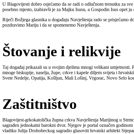
U Blagovijesti dobro osjećamo da se radi o odlučnom trenutku za sve 
posebno mjesto, izabravši je za Majku Isusu, a Gospodin Isus opet ju
Riječi Božjega glasnika u događaju Navještenja rado se prisjećamo d
pozdravimo Mariju i da se spomenemo Navještenja.
Štovanje i relikvije
Taj događaj prikazali su u svojim djelima mnogi velikani umjetnosti. Po
mnoge biskupije, naselja, župe, crkve i kapele diljem svijeta i hrvats
Svete Nedelje, Opatija, Košljun, Mali Lošinj, Vrgorac, Novo Selo kod
Zaštitništvo
Blagovijest-grkokatolička župna crkva Navještenja Marijinog u Strmc
sagrađen jednokatni barokni dvor. Njegov je portal označen godinom 
vladiku Julija Drohobeckog sagradio glasoviti hrvatski arhitekt Stje