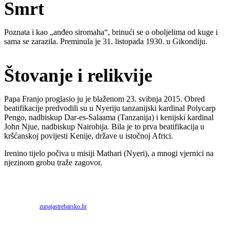
Smrt
Poznata i kao „anđeo siromaha“, brinući se o oboljelima od kuge i
sama se zarazila. Preminula je 31. listopada 1930. u Gikondiju.
Štovanje i relikvije
Papa Franjo proglasio ju je blaženom 23. svibnja 2015. Obred
beatifikacije predvodili su u Nyeriju tanzanijski kardinal Polycarp
Pengo, nadbiskup Dar-es-Salaama (Tanzanija) i kenijski kardinal
John Njue, nadbiskup Nairobija. Bila je to prva beatifikacija u
kršćanskoj povijesti Kenije, države u istočnoj Africi.
Irenino tijelo počiva u misiji Mathari (Nyeri), a mnogi vjernici na
njezinom grobu traže zagovor.
Priredio: Anto S.
Izvor:
zupajastrebarsko.hr