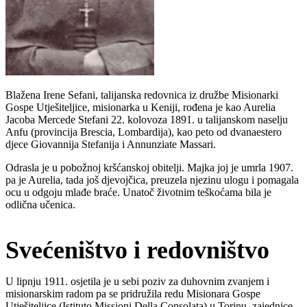
Blažena Irene Sefani, talijanska redovnica iz družbe Misionarki
Gospe Utješiteljice, misionarka u Keniji, rođena je kao Aurelia
Jacoba Mercede Stefani 22. kolovoza 1891. u talijanskom naselju
Anfu (provincija Brescia, Lombardija), kao peto od dvanaestero
djece Giovannija Stefanija i Annunziate Massari.
Odrasla je u pobožnoj kršćanskoj obitelji. Majka joj je umrla 1907.
pa je Aurelia, tada još djevojčica, preuzela njezinu ulogu i pomagala
ocu u odgoju mlađe braće. Unatoč životnim teškoćama bila je
odlična učenica.
Svećeništvo i redovništvo
U lipnju 1911. osjetila je u sebi poziv za duhovnim zvanjem i
misionarskim radom pa se pridružila redu Misionara Gospe
Utješiteljice (Istituto Missioni Della Consolata) u Torinu, zajednice