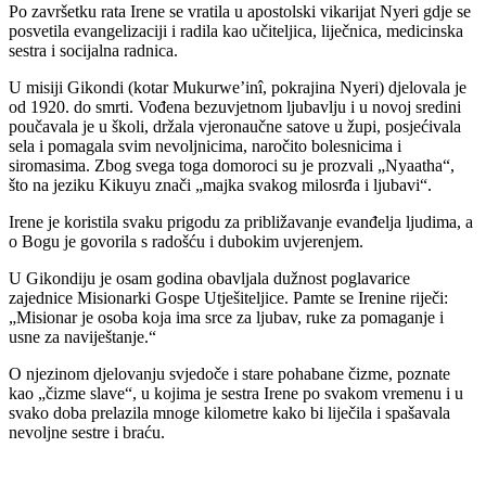
Po završetku rata Irene se vratila u apostolski vikarijat Nyeri gdje se
posvetila evangelizaciji i radila kao učiteljica, liječnica, medicinska
sestra i socijalna radnica.
U misiji Gikondi (kotar Mukurwe’inî, pokrajina Nyeri) djelovala je
od 1920. do smrti. Vođena bezuvjetnom ljubavlju i u novoj sredini
poučavala je u školi, držala vjeronaučne satove u župi, posjećivala
sela i pomagala svim nevoljnicima, naročito bolesnicima i
siromasima. Zbog svega toga domoroci su je prozvali „Nyaatha“,
što na jeziku Kikuyu znači „majka svakog milosrđa i ljubavi“.
Irene je koristila svaku prigodu za približavanje evanđelja ljudima, a
o Bogu je govorila s radošću i dubokim uvjerenjem.
U Gikondiju je osam godina obavljala dužnost poglavarice
zajednice Misionarki Gospe Utješiteljice. Pamte se Irenine riječi:
„Misionar je osoba koja ima srce za ljubav, ruke za pomaganje i
usne za naviještanje.“
O njezinom djelovanju svjedoče i stare pohabane čizme, poznate
kao „čizme slave“, u kojima je sestra Irene po svakom vremenu i u
svako doba prelazila mnoge kilometre kako bi liječila i spašavala
nevoljne sestre i braću.