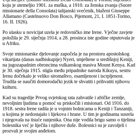
koju je utemeljio 1901. za muška, a 1910. za ženska zvanja (Suore
missionarie della Consolata) talijanski svećenik, blaženi Giuseppe
Allamano (Castelnuovo Don Bosco, Pijemont, 21, I. 1851-Torino,
16. II. 1926).
Po ulasku u novicijat uzela je redovničko ime Irene. Vječne zavjete
položila je 29. siječnja 1914, a 28. prosinca iste godine otputovala je
u Afriku.
Svoje misionarske djelovanje započela je na prostoru apostolskog
vikarijata (danas nadbiskupije) Nyeri, smještene u središnjoj Keniji,
na jugozapadnim obroncima vulkanskog masiva Mount Kenya. Kad
je 30. siječnja 1915. stigla među pripadnike naroda Kikuyu, sestru
Irenu dočekalo je veliko siromaštvo, osamljenost i iscrpljenost.
Trudila se naučiti domorodački jezik te shvatiti i prihvatiti njihovu
kulturu.
Kad su tragedije Prvog svjetskog rata zahvatile i afričke zemlje,
nevoljnim ljudima u pomoć su priskočili i misionari. Od 1916. do
1918. sestra Irene radila je u vojnim bolnicama u Keniji i Tanzaniji,
u kojima je nedostajalo i lijekova i hrane. U tim je godinama susrela
i njegovala na tisuće ranjenika. Ona nije vodila brigu samo o tijelima
bolesnika već je liječila i njihove duše. Bolesnici su je zavoljeli i
prozvali je svojim anđelom.