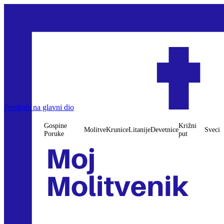
Preskoči na glavni dio
Gospine
Križni
Molitve
Krunice
Litanije
Devetnice
Sveci
Poruke
put