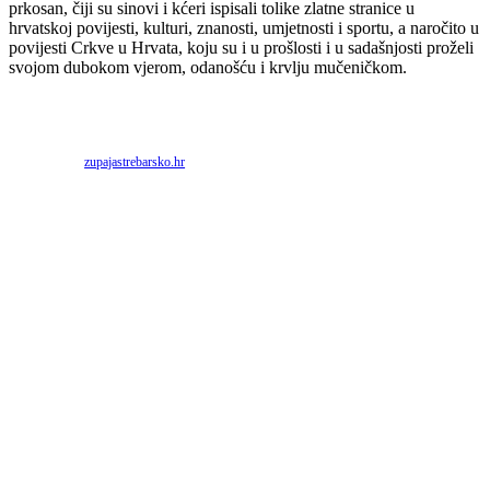
prkosan, čiji su sinovi i kćeri ispisali tolike zlatne stranice u
hrvatskoj povijesti, kulturi, znanosti, umjetnosti i sportu, a naročito u
povijesti Crkve u Hrvata, koju su i u prošlosti i u sadašnjosti proželi
svojom dubokom vjerom, odanošću i krvlju mučeničkom.
Priredio: Anto S.
Izvor:
zupajastrebarsko.hr