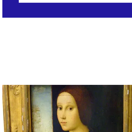
Blažena Katarina
Kotromanić