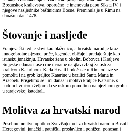
Bosanskog kraljevstva, oporučno je imenovala papu Siksta IV. i
njegove nasljednike baštinicima Bosne. Preminula je u Rimu na
današnji dan 1478.
Štovanje i nasljeđe
Franjevački red je slavi kao blaženicu, a hrvatski narod je kroz
mnogobrojne pjesme, priče, legende, običaje i predaje štuje kao
istinsku junakinju. Hrvatske žene u okolini Bobovca i Kraljeve
Sutjeske i danas nose crne marame na glavi zbog žalosti za
kraljicom Katarinom. Kada Hrvati hodočaste u Rim, odlaze se
pomoliti i na grob kraljice Katarine u bazilici Santa Maria in
Aracoeli. Prisjetimo se i mi danas u molitvi kraljice Katarine, s
nadom i vrućom željom da se uskoro pomolimo na njezinom grobu
u sarajevskoj katedrali.
Molitva za hrvatski narod
Posebnu molitvu uputimo Svevišnjemu i za hrvatski narod u Bosni i
Hercegovini, junački i patnički, proslavljen i ponižen, ponosan i