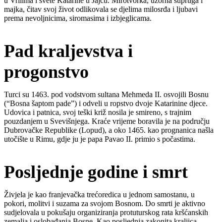
u Vrilima i svete Katarine u Jajcu. Mirotvorka, uzorna supruga i
majka, čitav svoj život odlikovala se djelima milosrđa i ljubavi
prema nevoljnicima, siromasima i izbjeglicama.
Pad kraljevstva i
progonstvo
Turci su 1463. pod vodstvom sultana Mehmeda II. osvojili Bosnu
(“Bosna šaptom pade”) i odveli u ropstvo dvoje Katarinine djece.
Udovica i patnica, svoj teški križ nosila je smireno, s trajnim
pouzdanjem u Svevišnjega. Kraće vrijeme boravila je na području
Dubrovačke Republike (Lopud), a oko 1465. kao prognanica našla
utočište u Rimu, gdje ju je papa Pavao II. primio s počastima.
Posljednje godine i smrt
Živjela je kao franjevačka trećoredica u jednom samostanu, u
pokori, molitvi i suzama za svojom Bosnom. Do smrti je aktivno
sudjelovala u pokušaju organiziranja protuturskog rata kršćanskih
zemalja i oslobađanja Bosne. Kao posljednja zakonita kraljica