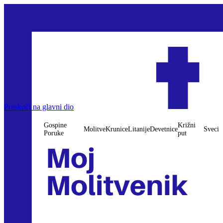
Preskoči na glavni dio
Gospine
Križni
Molitve
Krunice
Litanije
Devetnice
Sveci
Poruke
put