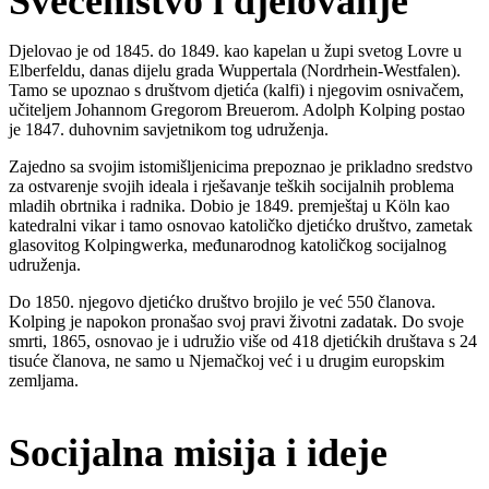
Svećeništvo i djelovanje
Djelovao je od 1845. do 1849. kao kapelan u župi svetog Lovre u
Elberfeldu, danas dijelu grada Wuppertala (Nordrhein-Westfalen).
Tamo se upoznao s društvom djetića (kalfi) i njegovim osnivačem,
učiteljem Johannom Gregorom Breuerom. Adolph Kolping postao
je 1847. duhovnim savjetnikom tog udruženja.
Zajedno sa svojim istomišljenicima prepoznao je prikladno sredstvo
za ostvarenje svojih ideala i rješavanje teških socijalnih problema
mladih obrtnika i radnika. Dobio je 1849. premještaj u Köln kao
katedralni vikar i tamo osnovao katoličko djetićko društvo, zametak
glasovitog Kolpingwerka, međunarodnog katoličkog socijalnog
udruženja.
Do 1850. njegovo djetićko društvo brojilo je već 550 članova.
Kolping je napokon pronašao svoj pravi životni zadatak. Do svoje
smrti, 1865, osnovao je i udružio više od 418 djetićkih društava s 24
tisuće članova, ne samo u Njemačkoj već i u drugim europskim
zemljama.
Socijalna misija i ideje