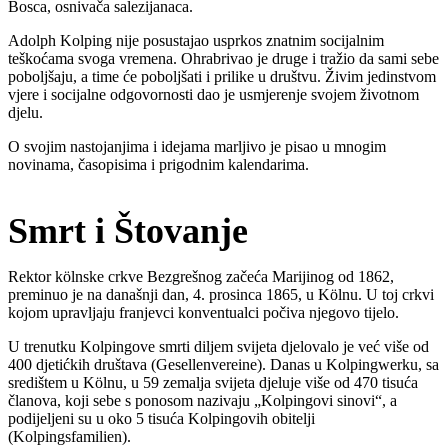
Bosca, osnivača salezijanaca.
Adolph Kolping nije posustajao usprkos znatnim socijalnim
teškoćama svoga vremena. Ohrabrivao je druge i tražio da sami sebe
poboljšaju, a time će poboljšati i prilike u društvu. Živim jedinstvom
vjere i socijalne odgovornosti dao je usmjerenje svojem životnom
djelu.
O svojim nastojanjima i idejama marljivo je pisao u mnogim
novinama, časopisima i prigodnim kalendarima.
Smrt i Štovanje
Rektor kölnske crkve Bezgrešnog začeća Marijinog od 1862,
preminuo je na današnji dan, 4. prosinca 1865, u Kölnu. U toj crkvi
kojom upravljaju franjevci konventualci počiva njegovo tijelo.
U trenutku Kolpingove smrti diljem svijeta djelovalo je već više od
400 djetićkih društava (Gesellenvereine). Danas u Kolpingwerku, sa
središtem u Kölnu, u 59 zemalja svijeta djeluje više od 470 tisuća
članova, koji sebe s ponosom nazivaju „Kolpingovi sinovi“, a
podijeljeni su u oko 5 tisuća Kolpingovih obitelji
(Kolpingsfamilien).