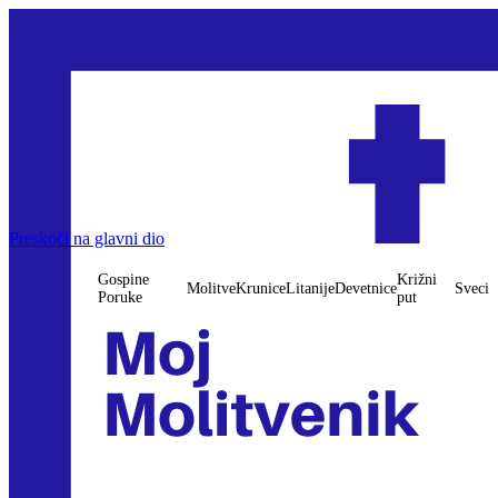
Preskoči na glavni dio
Gospine
Križni
Molitve
Krunice
Litanije
Devetnice
Sveci
Poruke
put