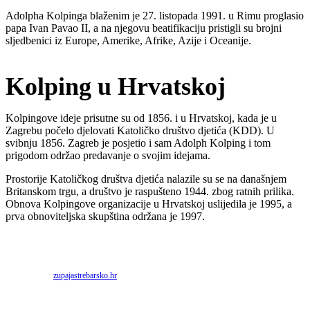
Adolpha Kolpinga blaženim je 27. listopada 1991. u Rimu proglasio
papa Ivan Pavao II, a na njegovu beatifikaciju pristigli su brojni
sljedbenici iz Europe, Amerike, Afrike, Azije i Oceanije.
Kolping u Hrvatskoj
Kolpingove ideje prisutne su od 1856. i u Hrvatskoj, kada je u
Zagrebu počelo djelovati Katoličko društvo djetića (KDD). U
svibnju 1856. Zagreb je posjetio i sam Adolph Kolping i tom
prigodom održao predavanje o svojim idejama.
Prostorije Katoličkog društva djetića nalazile su se na današnjem
Britanskom trgu, a društvo je raspušteno 1944. zbog ratnih prilika.
Obnova Kolpingove organizacije u Hrvatskoj uslijedila je 1995, a
prva obnoviteljska skupština održana je 1997.
Priredio: Anto S.
Izvor:
zupajastrebarsko.hr