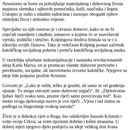
Neumorno se borio za poboljšanje materijalnog i duhovnog života
majstora obrtnika i njihovih pomoćnika, kalfi, naučnika i šegrta.
Ustrajno je radio s mladim radnicima i nastojao obogatiti njihov
obiteljski život i slobodno vrijeme.
Specijalno za njih osnivao je i otvarao domove, kako se ne bi
osjećali osamljeni i otuđeni, ustanove u kojima će se usavršavati
vjerski, politički i stručno. Kolpingova društva brinula su se i o
zdravlju svojih članova. Tako je velečasni Kolping postao začetnik
katoličkog socijalnog pokreta i preteča katoličkog socijalnog nauka.
U razdoblju užurbane industrijalizacije i nastanka revolucionarnih
ideja Karla Marxa, on je promicao vlastite duhovne pretvorbe i
preobrazbe, socijalne, ali istovremeno izvorno katoličke. Njegove su
ideje bile potpuno prožete Kristom.
Govorio je: „Lako je rušiti, teško je graditi, ali samo se od građenja
opstaje. To mogu ostvariti samo duhovno najjači“. Ili: „Djelotvorna
ljubav liječi svaku ranu, prazne riječi samo povećavaju bol“. Kao
motto svoga djelovanja naveo je ove riječi: „Vjera i rad zlatna su
podloga za blagostanje svakog naroda!“
Živio je u dubokoj vjeri u Boga, bio oduševljen Isusom Kristom i
volio svoju Crkvu, sa svim njezinim dobrim i lošim stranama. U
dobroj mjeri njegovo djelo podsjeća na ideje velikog don Ivana