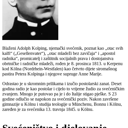
Blaženi Adolph Kolping, njemački svećenik, poznat kao „otac svih
kalfi“ („Gesellenvater“), „otac mladeži bez zavičaja“ i „apostol
radnika“, promicatelj i zaštitnik socijalnih prava i dostojanstva
obrtničke i radničke mladeži, rođen je 8. prosinca 1813. u Kerpenu
kod Kölna (Nordrhein-Westfalen) kao četvrto dijete siromašnog
pastira Petera Kolpinga i njegove supruge Anne Marije.
Odrastao je u skromnim prilikama i izučio postolarski zanat. Deset
godina radio je kao postolar i cijelo to vrijeme žudio za svećeničkim
zvanjem. Mnogo je putovao pa je i do Italije stigao pješke. S 23
godine odlučio se napokon za svećenički poziv. Nakon završene
gimnazije u Kölnu i studija teologije u Münchenu, Bonnu i Kölnu,
zaređen je za svećenika 13. travnja 1845. u Kölnu.