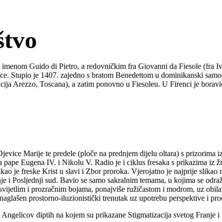
štvo
imenom Guido di Pietro, a redovničkim fra Giovanni da Fiesole (fra Ivan
ce. Stupio je 1407. zajedno s bratom Benedettom u dominikanski samosta
vincija Arezzo, Toscana), a zatim ponovno u Fiesoleu. U Firenci je bo
vice Marije te predele (ploče na prednjem dijelu oltara) s prizorima iz 
a pape Eugena IV. i Nikolu V. Radio je i ciklus fresaka s prikazima iz 
kao je freske Krist u slavi i Zbor proroka. Vjerojatno je najprije slikao
tenje i Posljednji sud. Bavio se samo sakralnim temama, u kojima se odraž
svijetlim i prozračnim bojama, ponajviše ružičastom i modrom, uz obilatu
aglašen prostorno-iluzionistički trenutak uz upotrebu perspektive i prod
 Angelicov diptih na kojem su prikazane Stigmatizacija svetog Franje i