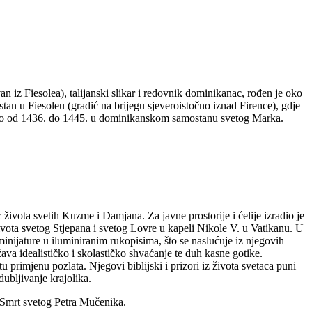
 iz Fiesolea), talijanski slikar i redovnik dominikanac, rođen je oko
n u Fiesoleu (gradić na brijegu sjeveroistočno iznad Firence), gdje
ravio od 1436. do 1445. u dominikanskom samostanu svetog Marka.
života svetih Kuzme i Damjana. Za javne prostorije i ćelije izradio je
života svetog Stjepana i svetog Lovre u kapeli Nikole V. u Vatikanu. U
 minijature u iluminiranim rukopisima, što se naslućuje iz njegovih
ava idealističko i skolastičko shvaćanje te duh kasne gotike.
 primjenu pozlata. Njegovi biblijski i prizori iz života svetaca puni
ubljivanje krajolika.
 Smrt svetog Petra Mučenika.