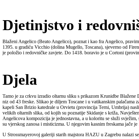
Djetinjstvo i redovni
Blaženi Angelico (Beato Angelico), poznat i kao fra Angelico, pravim 
1395. u gradiću Vicchio (dolina Mugello, Toscana), sjeverno od Firen
je položio i redovničke zavjete. Do 1418. boravio je u Cortoni (pro
Djela
Tamo je za crkvu izradio oltarnu sliku s prikazom Krunidbe Blažene Dje
niz od 43 freske. Slikao je diljem Toscane i u vatikanskim palačama z
kapeli San Brizio katedrale u Orvietu (provincija Terni, Umbrija) nasli
velikih oltarnih slika, od kojih su poznatije Skidanje s križa, Navješ
Angelicova kompozicija je jednostavna, a u koloritu se služi svježim, 
su vjerskog zanosa i misticizma. U njegovim kasnim freskama jače je n
U Strossmayerovoj galeriji starih majstora HAZU u Zagrebu nalazi se