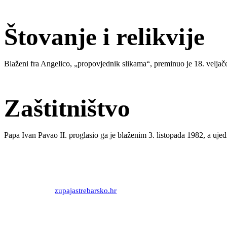
Štovanje i relikvije
Blaženi fra Angelico, „propovjednik slikama“, preminuo je 18. velja
Zaštitništvo
Papa Ivan Pavao II. proglasio ga je blaženim 3. listopada 1982, a uje
Priredio: Anto S.
Izvor:
zupajastrebarsko.hr