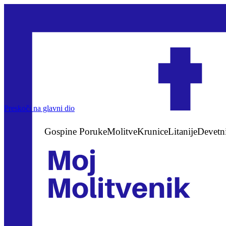
Preskoči na glavni dio
Gospine Poruke
Molitve
Krunice
Litanije
Devetn