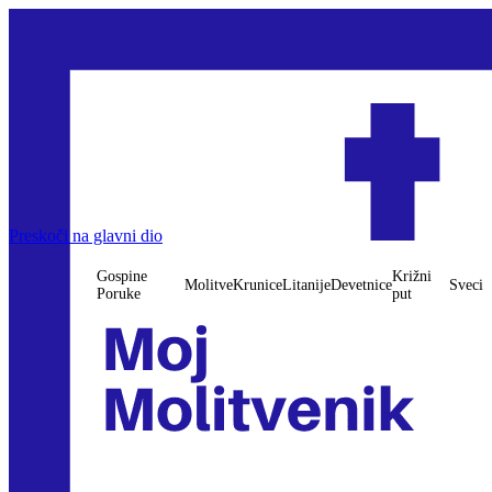
Preskoči na glavni dio
Gospine
Križni
Molitve
Krunice
Litanije
Devetnice
Sveci
Poruke
put