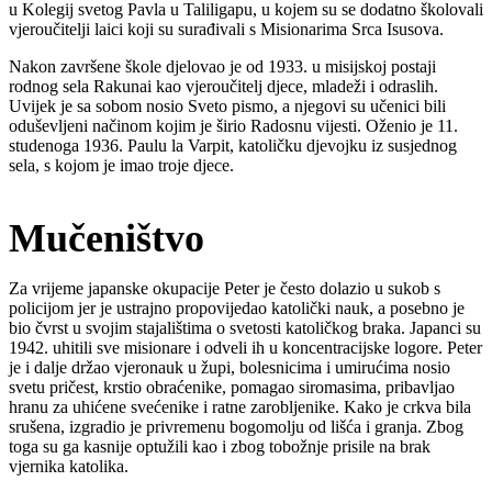
u Kolegij svetog Pavla u Taliligapu, u kojem su se dodatno školovali
vjeroučitelji laici koji su surađivali s Misionarima Srca Isusova.
Nakon završene škole djelovao je od 1933. u misijskoj postaji
rodnog sela Rakunai kao vjeroučitelj djece, mladeži i odraslih.
Uvijek je sa sobom nosio Sveto pismo, a njegovi su učenici bili
oduševljeni načinom kojim je širio Radosnu vijesti. Oženio je 11.
studenoga 1936. Paulu la Varpit, katoličku djevojku iz susjednog
sela, s kojom je imao troje djece.
Mučeništvo
Za vrijeme japanske okupacije Peter je često dolazio u sukob s
policijom jer je ustrajno propovijedao katolički nauk, a posebno je
bio čvrst u svojim stajalištima o svetosti katoličkog braka. Japanci su
1942. uhitili sve misionare i odveli ih u koncentracijske logore. Peter
je i dalje držao vjeronauk u župi, bolesnicima i umirućima nosio
svetu pričest, krstio obraćenike, pomagao siromasima, pribavljao
hranu za uhićene svećenike i ratne zarobljenike. Kako je crkva bila
srušena, izgradio je privremenu bogomolju od lišća i granja. Zbog
toga su ga kasnije optužili kao i zbog tobožnje prisile na brak
vjernika katolika.