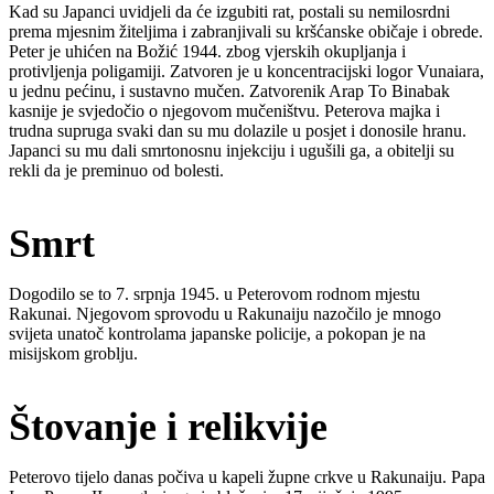
Kad su Japanci uvidjeli da će izgubiti rat, postali su nemilosrdni
prema mjesnim žiteljima i zabranjivali su kršćanske običaje i obrede.
Peter je uhićen na Božić 1944. zbog vjerskih okupljanja i
protivljenja poligamiji. Zatvoren je u koncentracijski logor Vunaiara,
u jednu pećinu, i sustavno mučen. Zatvorenik Arap To Binabak
kasnije je svjedočio o njegovom mučeništvu. Peterova majka i
trudna supruga svaki dan su mu dolazile u posjet i donosile hranu.
Japanci su mu dali smrtonosnu injekciju i ugušili ga, a obitelji su
rekli da je preminuo od bolesti.
Smrt
Dogodilo se to 7. srpnja 1945. u Peterovom rodnom mjestu
Rakunai. Njegovom sprovodu u Rakunaiju nazočilo je mnogo
svijeta unatoč kontrolama japanske policije, a pokopan je na
misijskom groblju.
Štovanje i relikvije
Peterovo tijelo danas počiva u kapeli župne crkve u Rakunaiju. Papa