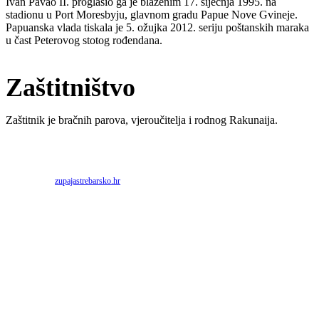
Ivan Pavao II. proglasio ga je blaženim 17. siječnja 1995. na
stadionu u Port Moresbyju, glavnom gradu Papue Nove Gvineje.
Papuanska vlada tiskala je 5. ožujka 2012. seriju poštanskih maraka
u čast Peterovog stotog rođendana.
Zaštitništvo
Zaštitnik je bračnih parova, vjeroučitelja i rodnog Rakunaija.
Priredio: Anto S.
Izvor:
zupajastrebarsko.hr