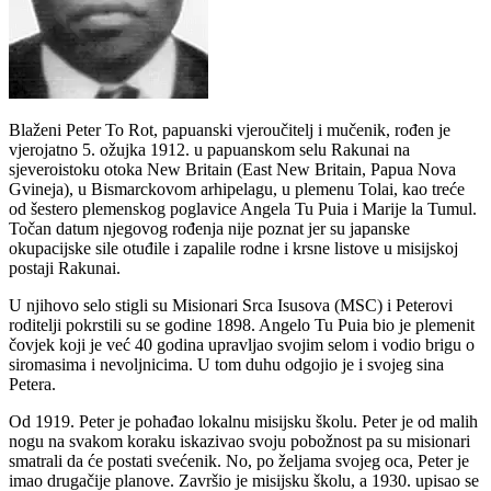
Blaženi Peter To Rot, papuanski vjeroučitelj i mučenik, rođen je
vjerojatno 5. ožujka 1912. u papuanskom selu Rakunai na
sjeveroistoku otoka New Britain (East New Britain, Papua Nova
Gvineja), u Bismarckovom arhipelagu, u plemenu Tolai, kao treće
od šestero plemenskog poglavice Angela Tu Puia i Marije la Tumul.
Točan datum njegovog rođenja nije poznat jer su japanske
okupacijske sile otuđile i zapalile rodne i krsne listove u misijskoj
postaji Rakunai.
U njihovo selo stigli su Misionari Srca Isusova (MSC) i Peterovi
roditelji pokrstili su se godine 1898. Angelo Tu Puia bio je plemenit
čovjek koji je već 40 godina upravljao svojim selom i vodio brigu o
siromasima i nevoljnicima. U tom duhu odgojio je i svojeg sina
Petera.
Od 1919. Peter je pohađao lokalnu misijsku školu. Peter je od malih
nogu na svakom koraku iskazivao svoju pobožnost pa su misionari
smatrali da će postati svećenik. No, po željama svojeg oca, Peter je
imao drugačije planove. Završio je misijsku školu, a 1930. upisao se