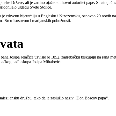
pinske Države, ali je znatno ojačao duhovni autoritet pape. Smatrajući 
pridonijelo ugledu Svete Stolice.
e crkvenu hijerarhiju u Englesku i Nizozemsku, osnovao 29 novih nadb
prema Srcu Isusovom i marijanskih pobožnosti.
vata
 bana Josipa Jelačića uzvisio je 1852. zagrebačku biskupiju na rang me
ebačkog nadbiskupa Josipa Mihalovića.
alezijansku družbu, tako da je zaslužio naziv „Don Boscov papa“.