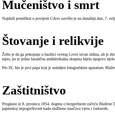
Mučeništvo i smrt
Najduži pontifikat u povijesti Crkve završio je na današnji dan, 7. ve
Štovanje i relikvije
Želio je da ga pokopaju u bazilici svetog Lovre izvan zidina, ali je zb
tajno, jer je jedna fanatična antiklerikalna skupina htjela njegovo tijelo
Pio IX. bio je prvi papa koji je snimljen fotografskim aparatom. Blaže
Zaštitništvo
Proglasio je 8. prosinca 1854. dogmu o bezgrešnom začeću Blažene Dje
papinskoj nepogrešivosti kada službeno naučava vjeru i ćudoređe.