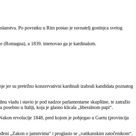
slanstva. Po povratku u Rim postao je ravnatelj gostinjca svetog
le (Romagna), a 1839. imenovao ga je kardinalom.
je jer su pretežno konzervativni kardinali izabrali kandidata poznatog
nu vladu i stavio je pod nadzor parlamentarne skupštine, te zatražio
 posebno u Italiji, koja je glasno klicala „liberalnom papi“.
e. Nakon revolucije 1848, pred kojom je pobjegao u Gaetu (provincija
nuđeni „Zakon o jamstvima“ i proglasio se „vatikanskim zatočenikom“.