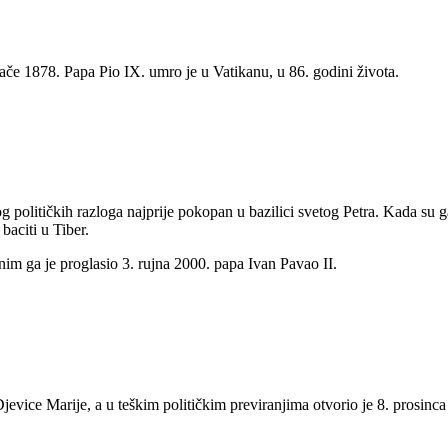
ljače 1878. Papa Pio IX. umro je u Vatikanu, u 86. godini života.
og političkih razloga najprije pokopan u bazilici svetog Petra. Kada su g
 baciti u Tiber.
nim ga je proglasio 3. rujna 2000. papa Ivan Pavao II.
vice Marije, a u teškim političkim previranjima otvorio je 8. prosinca