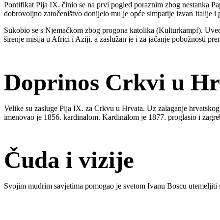
Pontifikat Pija IX. činio se na prvi pogled poraznim zbog nestanka Pa
dobrovoljno zatočeništvo donijelo mu je opće simpatije izvan Italije i 
Sukobio se s Njemačkom zbog progona katolika (Kulturkampf). Uveo j
širenje misija u Africi i Aziji, a zaslužan je i za jačanje pobožnosti 
Doprinos Crkvi u Hr
Velike su zasluge Pija IX. za Crkvu u Hrvata. Uz zalaganje hrvatskog
imenovao je 1856. kardinalom. Kardinalom je 1877. proglasio i zagr
Čuda i vizije
Svojim mudrim savjetima pomogao je svetom Ivanu Boscu utemeljiti s