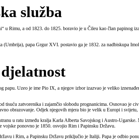
ska služba
nni“ u Rimu, a od 1823. do 1825. boravio je u Čileu kao član papinog iza
a (Umbrija), papa Grgur XVI. postavio ga je 1832. za nadbiskupa Imo
 djelatnost
og papu. Uzeo je ime Pio IX, a njegov izbor izazvao je veliko iznenađen
d tisuću zatvorenika i zajamčio slobodu prognanicima. Osnovao je civil
vno obrazovanje. Odjek njegovih mjera bio je velik u Europi i svijetu, a
iju stranu u ratu između kralja Karla Alberta Savojskog i Austro-Ugarsk
ske vojske ponovno je 1850. osvojio Rim i Papinsku Državu.
žavu i Rim, a Papinsku Državu priključio je Italiji. Papa je odbio po