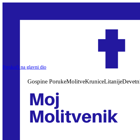
Preskoči na glavni dio
Gospine Poruke
Molitve
Krunice
Litanije
Devetn