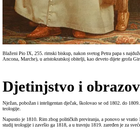
Blaženi Pio IX, 255. rimski biskup, nakon svetog Petra papa s najdužo
Ancona, Marche), u aristokratskoj obitelji, kao deveto dijete grofa Gir
Djetinjstvo i obrazo
Nježan, pobožan i inteligentan dječak, školovao se od 1802. do 1809. k
teologije.
Napustio je 1810. Rim zbog političkih previranja, a ponovo se vratio 
studij teologije i završio ga 1818, a u travnju 1819. zaređen je za sveć