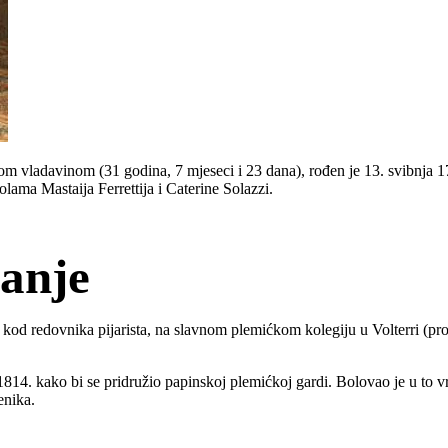
m vladavinom (31 godina, 7 mjeseci i 23 dana), rođen je 13. svibnja 17
olama Mastaija Ferrettija i Caterine Solazzi.
vanje
od redovnika pijarista, na slavnom plemićkom kolegiju u Volterri (provi
1814. kako bi se pridružio papinskoj plemićkoj gardi. Bolovao je u to v
enika.