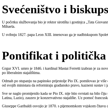
Svećeništvo i biskup
U početku službovanja bio je rektor sirotišta i gostinjca „Tata Giova
Mihaela.
U svibnju 1827. papa Leon XIII. imenovao ga je nadbiskupom Spolet
Pontifikat i politička
Grgur XVI. umro je 1846. i kardinal Mastai Ferretti izabran je za nov
po liberalnim stajalištima.
Odmah po stupanju na papinsko prijestolje Pio IX. pomilovao je više o
od svojih ministara da reformiraju građansko pravo, kazneni sustav i ja
Sve se naglo promijenilo kada se Pio IX. nije htio svrstati na bilo č
Latina, Lazio), zauzeo je konzervativno stajalište. Uz pomoć francu
Giuseppe Garibaldi osvojio je 1870. s pijemontskom vojskom čitavu dr