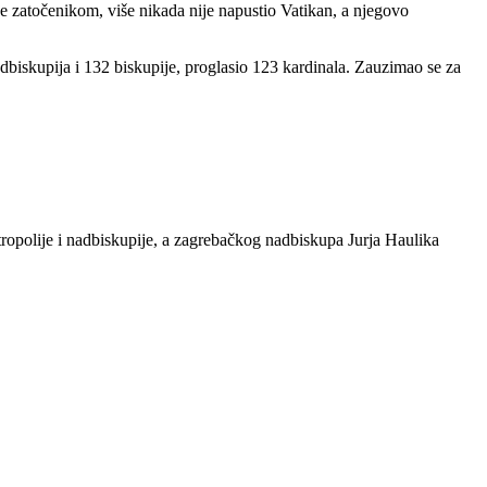
se zatočenikom, više nikada nije napustio Vatikan, a njegovo
iskupija i 132 biskupije, proglasio 123 kardinala. Zauzimao se za
tropolije i nadbiskupije, a zagrebačkog nadbiskupa Jurja Haulika